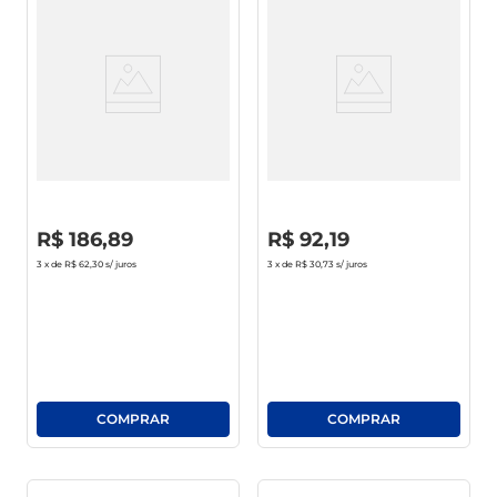
Panela De Pressão Alegrete
Panela De Pressão Alegrete
Alumínio Polida 7 Litros
Polida 4.5 Litors
R$
0
,
00
R$
0
,
00
R$
186
,
89
R$
92
,
19
3
x de
R$ 62,30
s/ juros
3
x de
R$ 30,73
s/ juros