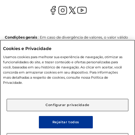
Condições gerais
: Em caso de divergência de valores, o valor válido
é o do carrinho de compras. Fotos ilustrativas. Compras sujeitas a
Cookies e Privacidade
confirmação de estoque. Compras podem ser canceladas em caso
de suspeita de fraude. A fim de garantir o acesso de um maior
Usamos cookies para melhorar sua experiência de navegação, otimizar as
número de clientes as nossas promoções, a compra de produtos
funcionalidades do site, e trazer conteúdo e ofertas personalizadas para
com preços promocionais poderá ter sua quantidade limitada por
você, baseadas em seu histórico de navegação. Ao clicar em aceitar, você
cliente. Os preços, ofertas e condições são exclusivos para o e-
concorda em armazenar cookies em seu dispositivo. Para informações
commerce e válidos durante o dia de hoje, podendo sofrer alterações
mais detalhadas a respeito de cookies, consulte nossa Política de
sem prévia notificação. Proibida a venda de bebidas alcoólicas para
Privacidade.
menores de 18 anos, conforme Lei n.º 8069/90, art. 81, inciso II
(Estatuto da Criança e do Adolescente). Preços e condições
exclusivos para o
www.mercantilatacado.com.br
, podendo sofrer
alterações sem aviso prévio. O valor mínimo para as compras on-line
Configurar privacidade
é de R$ 100,00.
Rejeitar todos