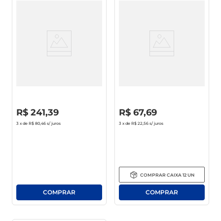
Jogo De Panelas Tramontina
Cuscuzeira Enjoy Alegrete
Turim Em Alumínio
Antiaderente Vermelha 14cm
Antiaderente Starflon Max
Vermelho 5 Peças
R$
0
,
00
R$
0
,
00
R$
241
,
39
R$
67
,
69
3
x de
R$ 80,46
s/ juros
3
x de
R$ 22,56
s/ juros
COMPRAR
CAIXA
12
UN