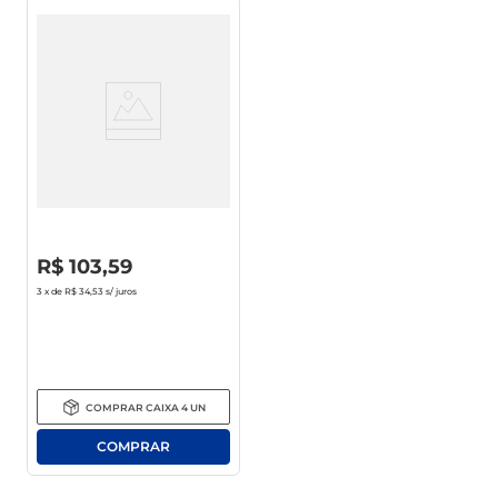
Caldeirão Alegrete Enjoy
Antiaderente 22cm
R$
0
,
00
R$
103
,
59
3
x de
R$ 34,53
s/ juros
COMPRAR
CAIXA
4
UN