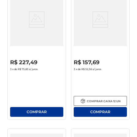
café
macarrão
Panela De Pressão Alegrete
Panela De Pressão Alegrete
Antiaderente Turbo
Antiaderente Vermelha 4.5l
Fechamento ExternoVermelha
4.5 Litros
R$
0
,
00
R$
0
,
00
R$
227
,
49
R$
157
,
69
3
x de
R$ 75,83
s/ juros
3
x de
R$ 52,56
s/ juros
COMPRAR
CAIXA
12
UN