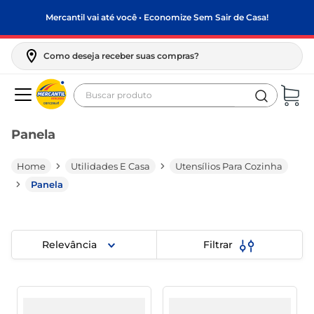
Mercantil vai até você • Economize Sem Sair de Casa!
Como deseja receber suas compras?
Buscar produto
Termos mais buscados
Panela
biscoito
frango
Utilidades E Casa
Utensílios Para Cozinha
arroz
Panela
papel higiênico
leite pó
Relevância
Filtrar
feijão
leite condensado
sabão pó