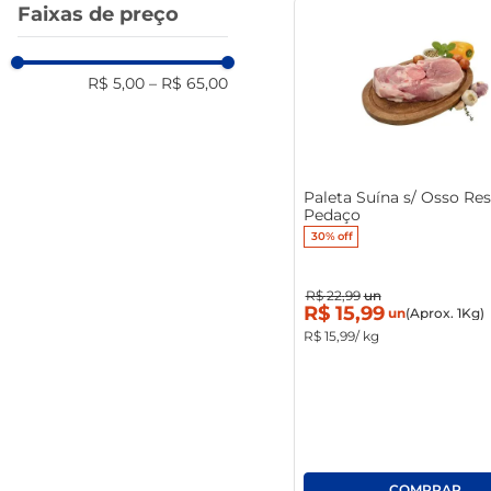
Faixas de preço
R$ 5,00
–
R$ 65,00
Paleta Suína s/ Osso Res
Pedaço
30%
off
R$
22
,
99
un
R$
15
,
99
un
(Aprox. 1Kg)
R$
15
,
99
/ kg