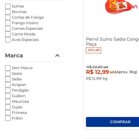
Suínas
Bovinas
Cortes de Frango
Frango Inteiro
Carnes Especiais
Carne Moída
Pernil Suíno Sadia Cong
Aves Especiais
Peça
37%
off
Marca
R$
20
,
69
un
Sem Marca
R$
12
,
99
un
(Aprox. 1Kg)
Seara
R$
12
,
99
/ kg
Sadia
Avigran
Perdigão
Guibon
Mauricea
Gujao
Frimesa
Friboi