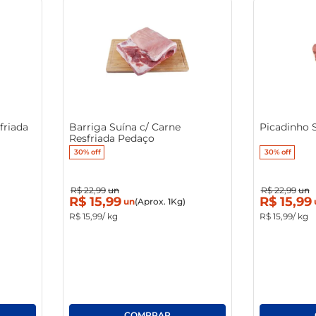
friada
Barriga Suína c/ Carne
Picadinho 
Resfriada Pedaço
30%
off
30%
off
R$
22
,
99
un
R$
22
,
99
un
R$
15
,
99
R$
15
,
99
un
(Aprox. 1Kg)
R$
15
,
99
/ kg
R$
15
,
99
/ kg