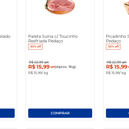
macarrão
elado
Paleta Suína c/ Toucinho
Picadinho 
Resfriada Pedaço
Pedaço
30%
off
30%
off
R$
22
,
99
un
R$
22
,
99
un
R$
15
,
99
R$
15
,
99
un
(Aprox. 1Kg)
R$
15
,
99
/ kg
R$
15
,
99
/ kg