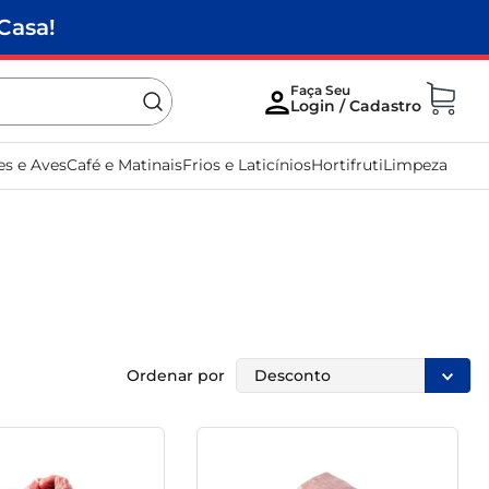
Casa!
es e Aves
Café e Matinais
Frios e Laticínios
Hortifruti
Limpeza
Ordenar por
Desconto