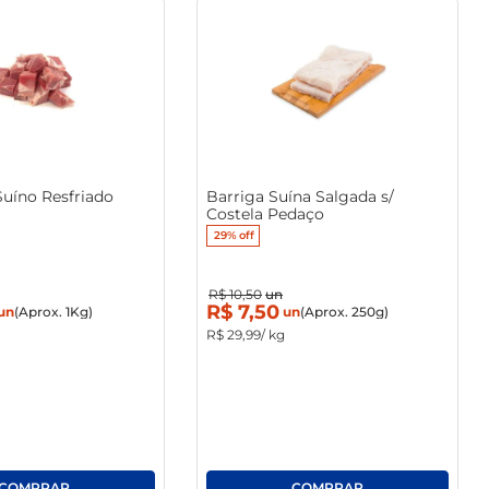
Suíno Resfriado
Barriga Suína Salgada s/
Costela Pedaço
29%
off
R$
10
,
50
un
R$
7
,
50
un
(Aprox. 1Kg)
un
(Aprox. 250g)
R$
29
,
99
/ kg