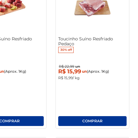
Suíno Resfriado
Toucinho Suíno Resfriado
Pedaço
30%
off
R$
22
,
99
un
R$
15
,
99
un
(Aprox. 1Kg)
un
(Aprox. 1Kg)
R$
15
,
99
/ kg