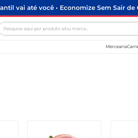
antil vai até você • Economize Sem Sair de 
Pesquise aqui por produto e/ou marca...
Termos mais buscados
Mercearia
Carn
biscoito
frango
arroz
papel higiênico
feijão
leite pó
leite condensado
sabão pó
café