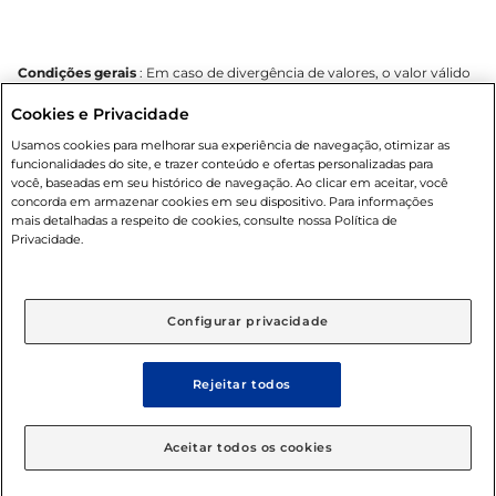
Condições gerais
: Em caso de divergência de valores, o valor válido
é o do carrinho de compras. Fotos ilustrativas. Compras sujeitas a
Cookies e Privacidade
confirmação de estoque. Compras podem ser canceladas em caso
de suspeita de fraude. A fim de garantir o acesso de um maior
Usamos cookies para melhorar sua experiência de navegação, otimizar as
número de clientes as nossas promoções, a compra de produtos
funcionalidades do site, e trazer conteúdo e ofertas personalizadas para
com preços promocionais poderá ter sua quantidade limitada por
você, baseadas em seu histórico de navegação. Ao clicar em aceitar, você
cliente. Os preços, ofertas e condições são exclusivos para o e-
concorda em armazenar cookies em seu dispositivo. Para informações
commerce e válidos durante o dia de hoje, podendo sofrer alterações
mais detalhadas a respeito de cookies, consulte nossa Política de
sem prévia notificação. Proibida a venda de bebidas alcoólicas para
Privacidade.
menores de 18 anos, conforme Lei n.º 8069/90, art. 81, inciso II
(Estatuto da Criança e do Adolescente). Preços e condições
exclusivos para o
www.mercantilatacado.com.br
, podendo sofrer
alterações sem aviso prévio. O valor mínimo para as compras on-line
Configurar privacidade
é de R$ 100,00.
Rejeitar todos
© 2025 Copyright. Todos os direitos
Aceitar todos os cookies
reservados Mercantil.