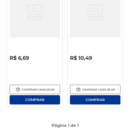
café
macarrão
Copo Descartável P/ Água
Copo Descartável Maratá
Maratá 200ml C/ 100 Unid
300ml C/ 100 Unid
R$
0
,
00
R$
0
,
00
R$
6
,
69
R$
10
,
49
COMPRAR
CAIXA
25
UN
COMPRAR
CAIXA
20
UN
Página
1
de
1