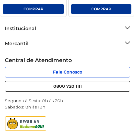
Institucional
Sobre o Mercantil
Mercantil
Grupo Cencosud
Cartão Mercantil
Trabalhe conosco
Central de Atendimento
Código de Ética
Sobre Privacidade
App Mercantil
Portal do fornecedor
Fale Conosco
Serviços
Nossas lojas
Blog Mercantil
0800 720 1111
Cencosud Media
Black Friday
Segunda à Sexta: 8h às 20h
Sábados: 8h às 18h