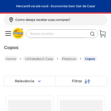
Mercantil vai até você • Economize Sem Sair de Casa!
Como deseja receber suas compras?
Buscar produto
Termos mais buscados
Copos
biscoito
frango
Utilidades E Casa
Plásticos
Copos
arroz
papel higiênico
Relevância
Filtrar
leite pó
feijão
leite condensado
sabão pó