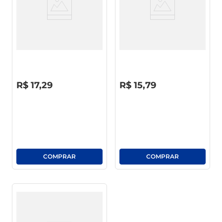
Pastel Sequilhato Queijo C/
Biscoito Sequilho De Goma
Goiabada 250g
Sequilhato Pote 200g
R$
0
,
00
R$
0
,
00
R$
17
,
29
R$
15
,
79