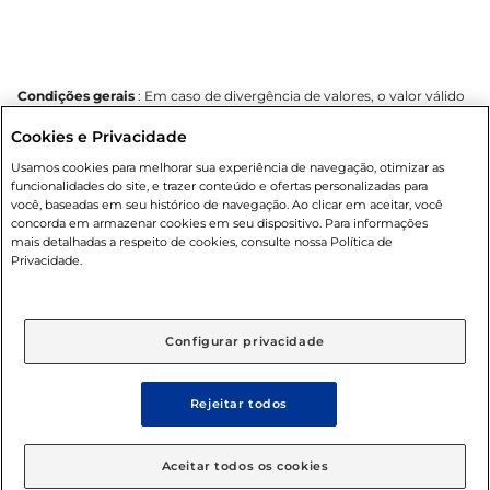
Condições gerais
: Em caso de divergência de valores, o valor válido
é o do carrinho de compras. Fotos ilustrativas. Compras sujeitas a
Cookies e Privacidade
confirmação de estoque. Compras podem ser canceladas em caso
de suspeita de fraude. A fim de garantir o acesso de um maior
Usamos cookies para melhorar sua experiência de navegação, otimizar as
número de clientes as nossas promoções, a compra de produtos
funcionalidades do site, e trazer conteúdo e ofertas personalizadas para
com preços promocionais poderá ter sua quantidade limitada por
você, baseadas em seu histórico de navegação. Ao clicar em aceitar, você
cliente. Os preços, ofertas e condições são exclusivos para o e-
concorda em armazenar cookies em seu dispositivo. Para informações
commerce e válidos durante o dia de hoje, podendo sofrer alterações
mais detalhadas a respeito de cookies, consulte nossa Política de
sem prévia notificação. Proibida a venda de bebidas alcoólicas para
Privacidade.
menores de 18 anos, conforme Lei n.º 8069/90, art. 81, inciso II
(Estatuto da Criança e do Adolescente). Preços e condições
exclusivos para o
www.mercantilatacado.com.br
, podendo sofrer
alterações sem aviso prévio. O valor mínimo para as compras on-line
Configurar privacidade
é de R$ 100,00.
Rejeitar todos
© 2025 Copyright. Todos os direitos
Aceitar todos os cookies
reservados Mercantil.