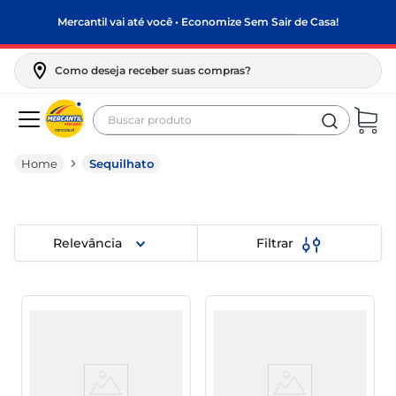
Mercantil vai até você • Economize Sem Sair de Casa!
Como deseja receber suas compras?
Buscar produto
Termos mais buscados
Sequilhato
biscoito
frango
arroz
Relevância
Filtrar
papel higiênico
leite pó
feijão
leite condensado
sabão pó