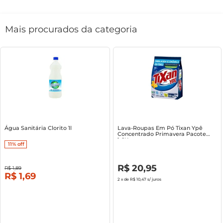
Mais procurados da categoria
Água Sanitária Clorito 1l
Lava-Roupas Em Pó Tixan Ypê
Concentrado Primavera Pacote
1.6Kg
11%
off
R$
0
,
00
R$
20
,
95
R$
1
,
89
R$
1
,
69
2
x de
R$ 10,47
s/ juros