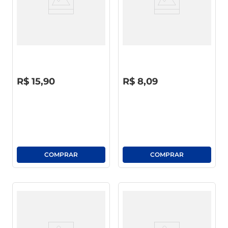
Biscoito Sequilho
Biscoito Sequilho De Goma
Amanteigado Sequilhato Pote
Sequilhato Pote 100g
150g
R$
0
,
00
R$
0
,
00
R$
15
,
90
R$
8
,
09