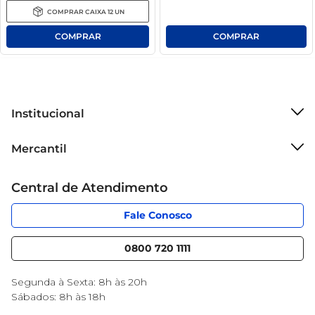
COMPRAR
CAIXA
12
UN
Institucional
Sobre o Mercantil
Mercantil
Grupo Cencosud
Cartão Mercantil
Trabalhe conosco
Central de Atendimento
Código de Ética
Sobre Privacidade
App Mercantil
Portal do fornecedor
Fale Conosco
Serviços
Nossas lojas
Blog Mercantil
0800 720 1111
Cencosud Media
Black Friday
Segunda à Sexta: 8h às 20h
Sábados: 8h às 18h