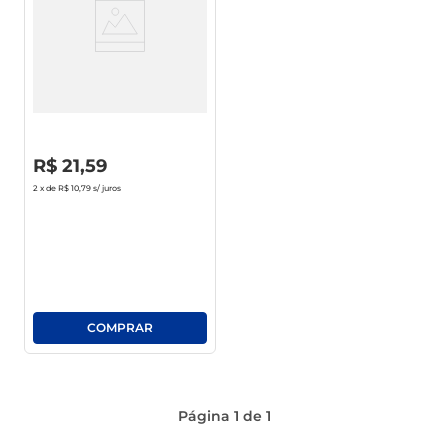
Biscoito Sequilho De Queijo
Sequilhato Pote 180g
R$
0
,
00
R$
21
,
59
2
x de
R$ 10,79
s/ juros
Página
1
de
1