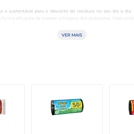
a e sustentável para o descarte de resíduos no seu dia a dia. 
 forma eficiente de manter a limpeza dos ambientes. Cada em
VER MAIS
 suportam o compromisso com o meio ambiente. Ao optar por pro
cursos naturais. Isso faz do saco para lixo uma escolha cons
isibilidade do conteúdo e oferece um aspecto mais limpo e arruma
ntos indesejados. O sistema de rolo facilita o armazenamento e a