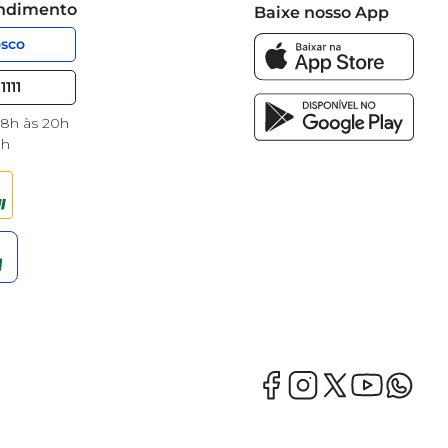
endimento
Baixe nosso App
osco
1111
 8h às 20h
8h