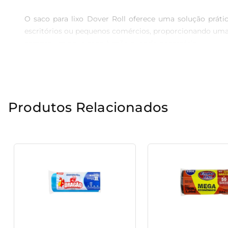
O saco para lixo Dover Roll oferece uma solução prátic
escritórios ou pequenos comércios, proporcionando uma
sempre um novo saco à mão quando necessário.

Materiais Sustentáveis e Recicláveis

Feitos a partir de material reciclável, os sacos Dover
Produtos Relacionados
redução do desperdício e auxilia na preservação dos re
cotidiano.

Design Prático e Funcional

Os sacos estão disponíveis na cor preta, o que evita a v
peso de diversos tipos de lixo, evitando rasgos e vazame
troca.

Versatilidade de Uso
