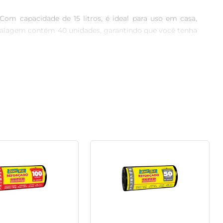
Com capacidade de 15 litros, é ideal para uso em casa, 
balagem contém 40 unidades, garantindo que você tenha 
dutos que promovem a reciclagem, você contribui para a 
ciente para quem deseja praticar a sustentabilidade no 
do. Seu formato resistente foi projetado para suportar o 
 retirada dos sacos, proporcionando agilidade na hora da 