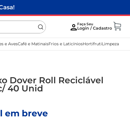
Casa!
es e Aves
Café e Matinais
Frios e Laticínios
Hortifruti
Limpeza
xo Dover Roll Reciclável
c/ 40 Unid
l em breve