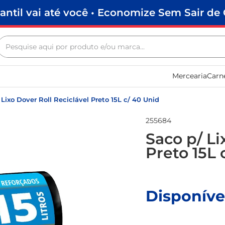
antil vai até você • Economize Sem Sair de 
Pesquise aqui por produto e/ou marca...
Termos mais buscados
Mercearia
Carn
biscoito
frango
 Lixo Dover Roll Reciclável Preto 15L c/ 40 Unid
arroz
255684
papel higiênico
Saco p/ Li
Preto 15L 
feijão
leite pó
leite condensado
Disponíve
sabão pó
macarrão