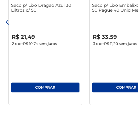
Saco p/ Lixo Dragão Azul 30
Saco p/ Lixo Embalixo
Além de serem perfeitos para o uso doméstico, os sacos
Liltros c/ 50
50 Pague 40 Unid M
adaptação a diferentes situações torna a organização do 
Econômico
R$
0
,
00
R$
0
,
00
R$
21
,
49
R$
33
,
59
2
x de
R$ 10,74
sem juros
3
x de
R$ 11,20
sem juros