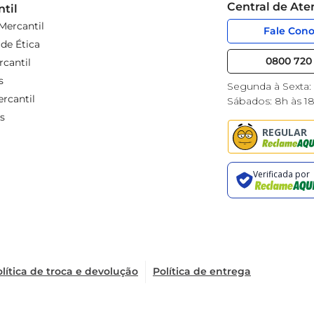
Central de At
til
Mercantil
Fale Con
de Ética
0800 720 
cantil
s
Segunda à Sexta:
rcantil
Sábados: 8h às 1
s
lítica de troca e devolução
Política de entrega