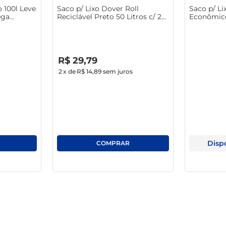
 100l Leve
Saco p/ Lixo Dover Roll
Saco p/ Li
 para lixo Dover também são úteis em diversos ambientes, como 
ega
Reciclável Preto 50 Litros c/ 20
Econômico
espaço mais prática e eficiente, atendendo a diferentes necessid
Unid
Litros c/ 
R$
0
,
00
R$
29
,
79
2
x de
R$ 14,89
sem juros
Disp