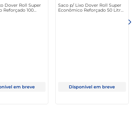
xo Dover Roll Super
Saco p/ Lixo Dover Roll Super
escritórios, escolas, ou para eventos ao ar livre. Sua 
 Reforçado 100
Econômico Reforçado 50 Litros
ades de descarte.
25 Unid
c/ 50 Unid
onível em breve
Disponível em breve