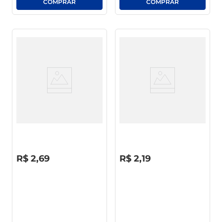
Detergente Líquido Teiú
Lava-Louças Polial Neutro
Limão Squeeze 500ml
500ml
R$
0
,
00
R$
0
,
00
R$
2
,
69
R$
2
,
19