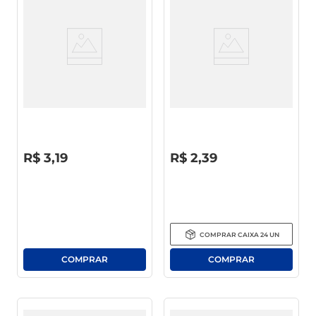
Esponja Wish Leve 4 Pague 3
Detergente Líquido Atol Maçã
500ml
R$
0
,
00
R$
0
,
00
R$
3
,
19
R$
2
,
39
COMPRAR
CAIXA
24
UN