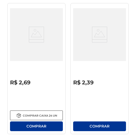
Detergente Líquido Teiú Maçã
Detergente Líquido Atol
Squeeze 500ml
Limão 500ml
R$
0
,
00
R$
0
,
00
R$
2
,
69
R$
2
,
39
COMPRAR
CAIXA
24
UN