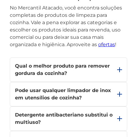
No Mercantil Atacado, você encontra soluções
completas de produtos de limpeza para
cozinha. Vale a pena explorar as categorias e
escolher os produtos ideais para revenda, uso
comercial ou para deixar sua casa mais
organizada e higiênica. Aproveite as
ofertas
!
Qual o melhor produto para remover
gordura da cozinha?
Os desengordurantes específicos são mais
Pode usar qualquer limpador de inox
eficazes. Eles dissolvem a gordura com facilidade,
principalmente em superfícies como fogões e
em utensílios de cozinha?
coifas.
Não é recomendado. Prefira fórmulas específicas
Detergente antibacteriano substitui o
para inox, que limpam sem deixar manchas ou
arranhar a superfície.
multiuso?
Cada produto tem sua função. O detergente atua