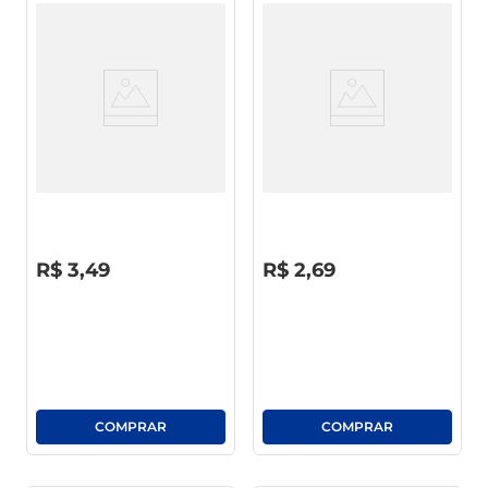
Lava-Louças Líquido Ypê
Detergente Líquido Teiú Clear
Maçã 500ml
Squeeze 500ml
R$
0
,
00
R$
0
,
00
R$
3
,
49
R$
2
,
69