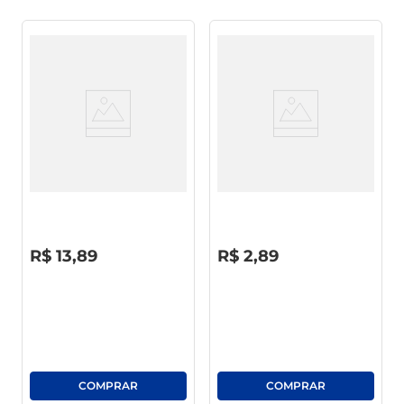
Sabão Em Barra Ypê
Detergente Limpol Neutro
Glicerinado Neutro Original
500ml
180g C/5 Unid
R$
0
,
00
R$
0
,
00
R$
13
,
89
R$
2
,
89