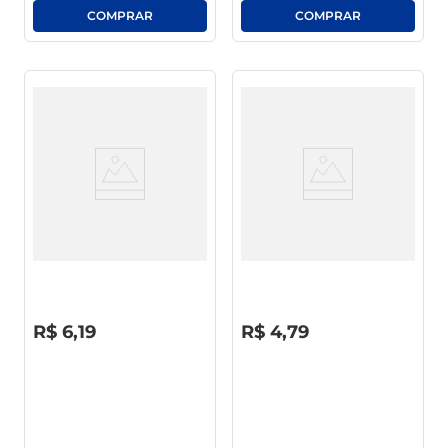
Esponja Limppano Multiuso
Esponja Multiuso Condor Leve
Embalagem Economica C/ 4
4 Pague 3 Unid
Unid
R$
0
,
00
R$
0
,
00
R$
6
,
19
R$
4
,
79