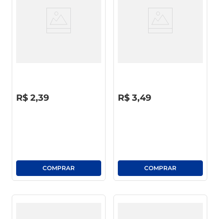
café
macarrão
Detergente Líquido Atol
Lava-Louças Líquido Ypê
Neutro 500ml
Limão Controle De Odor
500ml
R$
0
,
00
R$
0
,
00
R$
2
,
39
R$
3
,
49