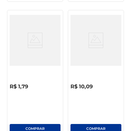
Lã De Aço Assolan Máximo
Detergente Líquido Atol
Brilho/Mínimo Esforço 45g C/ 8
Neutro 2l
Unid
R$
0
,
00
R$
0
,
00
R$
1
,
79
R$
10
,
09