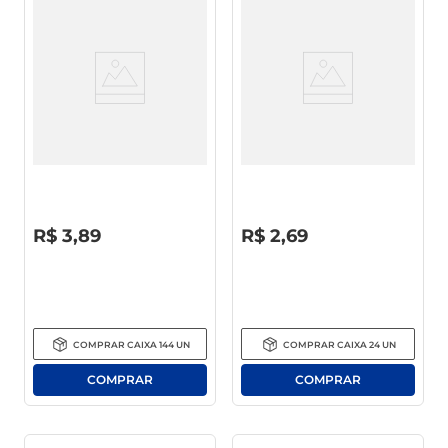
Esponja Multiuso Brilhus
Detergente Líquido Teiú Coco
Preço Econômico
Squeeze 500ml
R$
0
,
00
R$
0
,
00
R$
3
,
89
R$
2
,
69
COMPRAR
CAIXA
144
UN
COMPRAR
CAIXA
24
UN