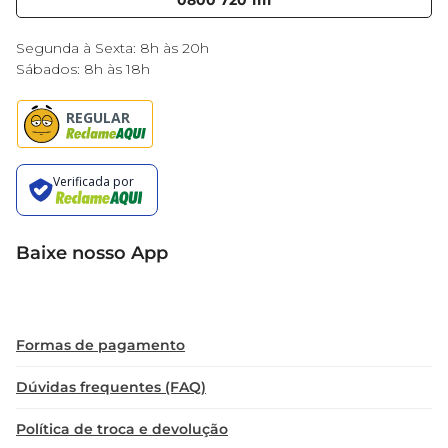
Blog Mercantil
0800 720 1111
Cencosud Media
Black Friday
Segunda à Sexta: 8h às 20h
Sábados: 8h às 18h
Baixe nosso App
Formas de pagamento
Dúvidas frequentes (FAQ)
Política de troca e devolução