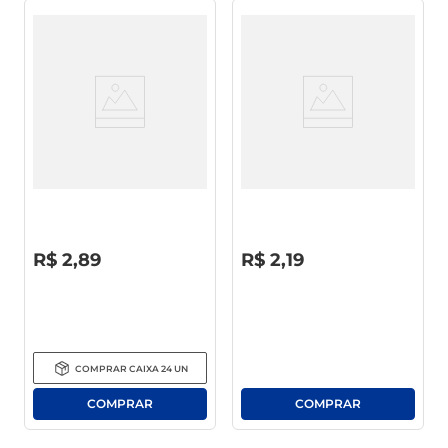
Detergente Limpol Cristal
Lava-Louças Polial Coco 500ml
500ml
R$
0
,
00
R$
0
,
00
R$
2
,
89
R$
2
,
19
COMPRAR
CAIXA
24
UN