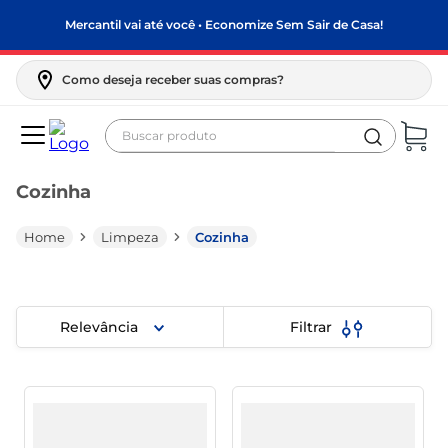
Mercantil vai até você • Economize Sem Sair de Casa!
Como deseja receber suas compras?
Buscar produto
Termos mais buscados
Cozinha
biscoito
frango
Limpeza
Cozinha
arroz
papel higiênico
Relevância
Filtrar
leite pó
feijão
leite condensado
sabão pó