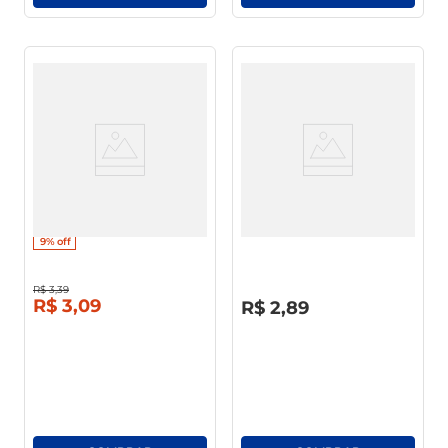
Sabão De Coco Santa Maria
Detergente Limpol Coco
200g
500ml
9%
off
R$
3
,
39
R$
0
,
00
R$
3
,
09
R$
2
,
89