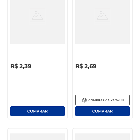
Detergente Líquido Atol Coco
Detergente Líquido Neutro
500ml
Teiú Squeeze 500ml
R$
0
,
00
R$
0
,
00
R$
2
,
39
R$
2
,
69
COMPRAR
CAIXA
24
UN