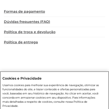
Formas de pagamento
Dúvidas frequentes (FAQ)
Política de troca e devolução
Política de entrega
Cookies e Privacidade
Condições gerais
: Em caso de divergência de valores, o valor válido
Usamos cookies para melhorar sua experiência de navegação, otimizar as
é o do carrinho de compras. Fotos ilustrativas. Compras sujeitas a
funcionalidades do site, e trazer conteúdo e ofertas personalizadas para
confirmação de estoque. Compras podem ser canceladas em caso
você, baseadas em seu histórico de navegação. Ao clicar em aceitar, você
de suspeita de fraude. A fim de garantir o acesso de um maior
concorda em armazenar cookies em seu dispositivo. Para informações
número de clientes as nossas promoções, a compra de produtos
mais detalhadas a respeito de cookies, consulte nossa Política de
com preços promocionais poderá ter sua quantidade limitada por
Privacidade.
cliente. Os preços, ofertas e condições são exclusivos para o e-