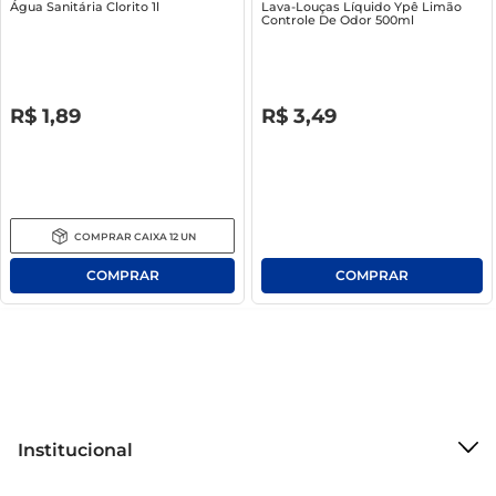
Água Sanitária Clorito 1l
Lava-Louças Líquido Ypê Limão
Controle De Odor 500ml
R$
0
,
00
R$
0
,
00
R$
1
,
89
R$
3
,
49
COMPRAR
CAIXA
12
UN
Institucional
Sobre o Mercantil