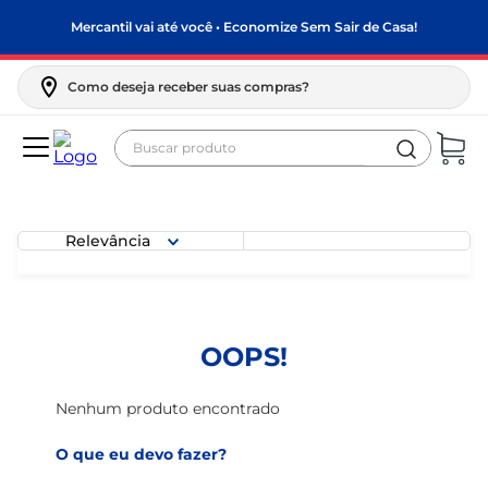
Mercantil vai até você • Economize Sem Sair de Casa!
Como deseja receber suas compras?
Buscar produto
Termos mais buscados
biscoito
Relevância
frango
arroz
papel higiênico
OOPS!
feijão
leite pó
Nenhum produto encontrado
leite condensado
O que eu devo fazer?
sabão pó