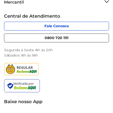
Mercantil
Grupo Cencosud
Cartão Mercantil
Trabalhe conosco
Central de Atendimento
Código de Ética
Sobre Privacidade
App Mercantil
Portal do fornecedor
Fale Conosco
Serviços
Nossas lojas
Blog Mercantil
0800 720 1111
Cencosud Media
Black Friday
Segunda à Sexta: 8h às 20h
Sábados: 8h às 18h
Baixe nosso App