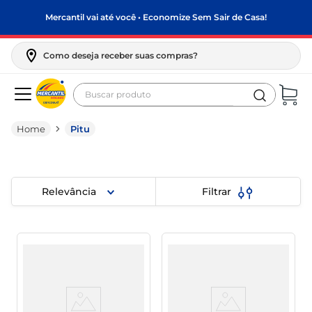
Mercantil vai até você • Economize Sem Sair de Casa!
Como deseja receber suas compras?
Buscar produto
Termos mais buscados
Pitu
biscoito
frango
arroz
Relevância
Filtrar
papel higiênico
feijão
leite pó
leite condensado
sabão pó