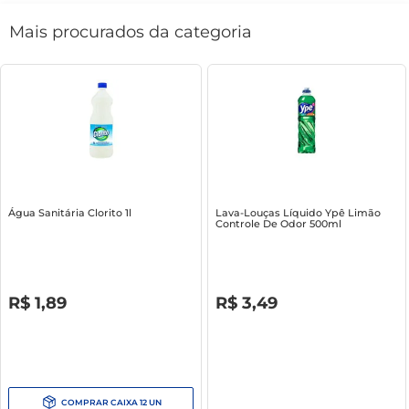
Mais procurados da categoria
Água Sanitária Clorito 1l
Lava-Louças Líquido Ypê Limão
Controle De Odor 500ml
R$
0
,
00
R$
0
,
00
R$
1
,
89
R$
3
,
49
COMPRAR
CAIXA
12
UN