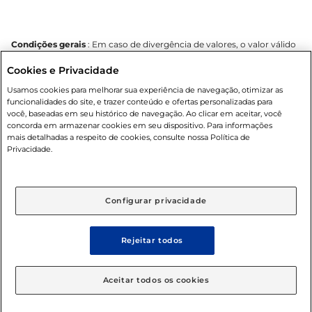
Condições gerais
: Em caso de divergência de valores, o valor válido
é o do carrinho de compras. Fotos ilustrativas. Compras sujeitas a
Cookies e Privacidade
confirmação de estoque. Compras podem ser canceladas em caso
de suspeita de fraude. A fim de garantir o acesso de um maior
Usamos cookies para melhorar sua experiência de navegação, otimizar as
número de clientes as nossas promoções, a compra de produtos
funcionalidades do site, e trazer conteúdo e ofertas personalizadas para
com preços promocionais poderá ter sua quantidade limitada por
você, baseadas em seu histórico de navegação. Ao clicar em aceitar, você
cliente. Os preços, ofertas e condições são exclusivos para o e-
concorda em armazenar cookies em seu dispositivo. Para informações
commerce e válidos durante o dia de hoje, podendo sofrer alterações
mais detalhadas a respeito de cookies, consulte nossa Política de
sem prévia notificação. Proibida a venda de bebidas alcoólicas para
Privacidade.
menores de 18 anos, conforme Lei n.º 8069/90, art. 81, inciso II
(Estatuto da Criança e do Adolescente). Preços e condições
exclusivos para o
www.mercantilatacado.com.br
, podendo sofrer
alterações sem aviso prévio. O valor mínimo para as compras on-line
Configurar privacidade
é de R$ 100,00.
Rejeitar todos
© 2025 Copyright. Todos os direitos
Aceitar todos os cookies
reservados Mercantil.