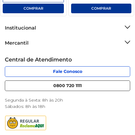
Institucional
Sobre o Mercantil
Mercantil
Grupo Cencosud
Cartão Mercantil
Trabalhe conosco
Central de Atendimento
Código de Ética
Sobre Privacidade
App Mercantil
Portal do fornecedor
Fale Conosco
Serviços
Nossas lojas
Blog Mercantil
0800 720 1111
Cencosud Media
Black Friday
Segunda à Sexta: 8h às 20h
Sábados: 8h às 18h