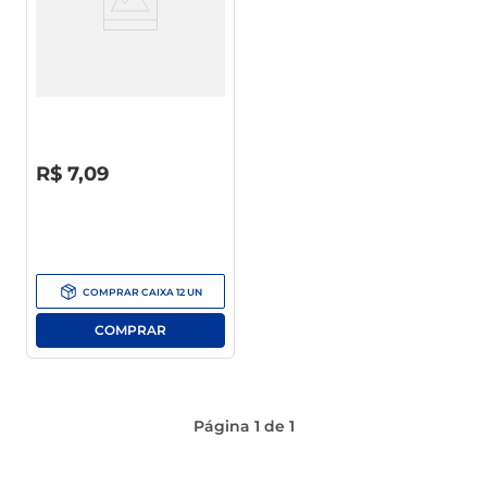
Aguardente De Cana Pitú
Lata 350ml
R$
0
,
00
R$
7
,
09
COMPRAR
CAIXA
12
UN
Página
1
de
1