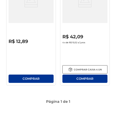
Desinfetante Multiuso Pinho
Desinfetante Pinho Bril Plus
Bril Pinho Silvestre Plus
Silvestre Galão 5l
Squeeze 1l
R$
0
,
00
R$
42
,
09
R$
0
,
00
R$
12
,
89
4
x de
R$ 10,52
s/ juros
COMPRAR
CAIXA
4
UN
Página
1
de
1