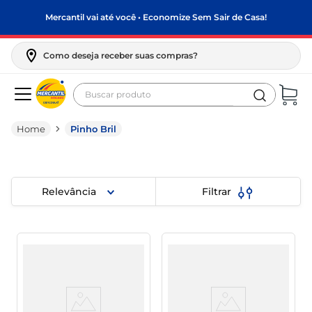
Mercantil vai até você • Economize Sem Sair de Casa!
Como deseja receber suas compras?
Buscar produto
Termos mais buscados
Pinho Bril
biscoito
frango
arroz
Relevância
Filtrar
papel higiênico
leite pó
feijão
leite condensado
sabão pó