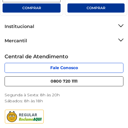
Institucional
Sobre o Mercantil
Mercantil
Grupo Cencosud
Cartão Mercantil
Trabalhe conosco
Central de Atendimento
Código de Ética
Sobre Privacidade
App Mercantil
Portal do fornecedor
Fale Conosco
Serviços
Nossas lojas
Blog Mercantil
0800 720 1111
Cencosud Media
Black Friday
Segunda à Sexta: 8h às 20h
Sábados: 8h às 18h