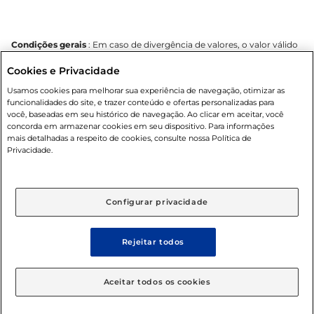
Condições gerais
: Em caso de divergência de valores, o valor válido
é o do carrinho de compras. Fotos ilustrativas. Compras sujeitas a
Cookies e Privacidade
confirmação de estoque. Compras podem ser canceladas em caso
de suspeita de fraude. A fim de garantir o acesso de um maior
Usamos cookies para melhorar sua experiência de navegação, otimizar as
número de clientes as nossas promoções, a compra de produtos
funcionalidades do site, e trazer conteúdo e ofertas personalizadas para
com preços promocionais poderá ter sua quantidade limitada por
você, baseadas em seu histórico de navegação. Ao clicar em aceitar, você
cliente. Os preços, ofertas e condições são exclusivos para o e-
concorda em armazenar cookies em seu dispositivo. Para informações
commerce e válidos durante o dia de hoje, podendo sofrer alterações
mais detalhadas a respeito de cookies, consulte nossa Política de
sem prévia notificação. Proibida a venda de bebidas alcoólicas para
Privacidade.
menores de 18 anos, conforme Lei n.º 8069/90, art. 81, inciso II
(Estatuto da Criança e do Adolescente). Preços e condições
exclusivos para o
www.mercantilatacado.com.br
, podendo sofrer
alterações sem aviso prévio. O valor mínimo para as compras on-line
Configurar privacidade
é de R$ 100,00.
Rejeitar todos
© 2025 Copyright. Todos os direitos
Aceitar todos os cookies
reservados Mercantil.