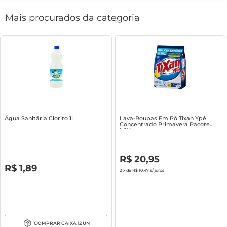
Mais procurados da categoria
Água Sanitária Clorito 1l
Lava-Roupas Em Pó Tixan Ypê
Concentrado Primavera Pacote
1.6Kg
R$
0
,
00
R$
20
,
95
R$
0
,
00
R$
1
,
89
2
x de
R$ 10,47
s/ juros
COMPRAR
CAIXA
12
UN