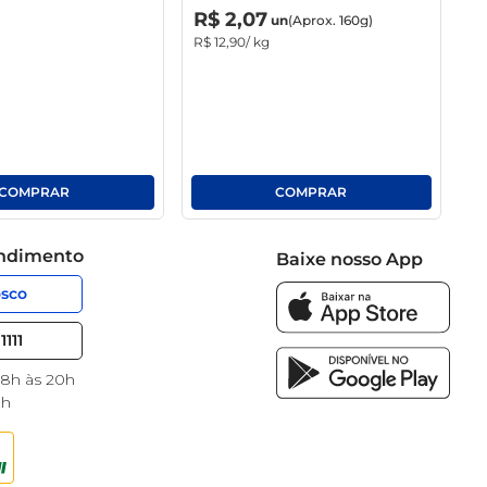
R$
0
,
00
un
R$
2
,
07
un
(Aprox. 160g)
R$
12
,
90
/ kg
endimento
Baixe nosso App
osco
1111
 8h às 20h
8h