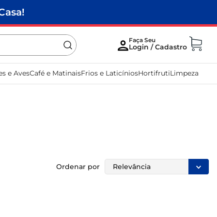
Casa!
es e Aves
Café e Matinais
Frios e Laticínios
Hortifruti
Limpeza
Ordenar por
Relevância