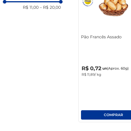
R$ 11,00
–
R$ 20,00
Pão Francês Assado
R$
0
,
00
un
R$
0
,
72
un
(Aprox. 60g)
R$
11
,
89
/ kg