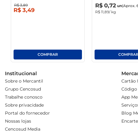
R$
0
,
00
un
R$
0
,
72
R$
3
,
89
un
(Aprox. 
R$
3
,
49
R$
11
,
89
/ kg
Institucional
Mercan
Sobre o Mercantil
Cartão 
Grupo Cencosud
Código 
Trabalhe conosco
App Mer
Sobre privacidade
Serviço
Portal do fornecedor
Blog Me
Nossas lojas
Encarte
Cencosud Media