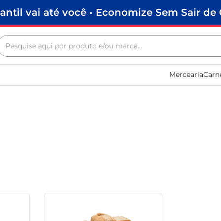
antil vai até você • Economize Sem Sair de 
Pesquise aqui por produto e/ou marca...
Termos mais buscados
Mercearia
Carn
biscoito
frango
arroz
papel higiênico
leite pó
feijão
leite condensado
café
sabão pó