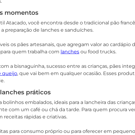
.
 os momentos
il Atacado, você encontra desde o tradicional pão franc
 a preparação de lanches e sanduíches.
is os pães artesanais, que agregam valor ao cardápio de
 para quem trabalha com
lanches
ou food trucks.
m a bisnaguinha, sucesso entre as crianças, pães integr
 queijo
, que vai bem em qualquer ocasião. Esses produt
e.
 lanches práticos
olinhos embalados, ideais para a lancheira das crianças
 com um café ou chá da tarde. Para quem procura versa
eceitas rápidas e criativas.
eitas para consumo próprio ou para oferecer em pequeno