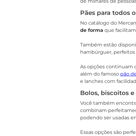
de milhares de pessoas
Pães para todos
No catálogo do Mercant
de forma
que facilitam
Também estão disponíve
hambúrguer, perfeitos
As opções continuam co
além do famoso
pão de
e lanches com facilidad
Bolos, biscoitos e
Você também encontra b
combinam perfeitamente
podendo ser usadas em r
Essas opções são perf