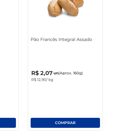
macarrão
Pão Francês Integral Assado
R$
0
,
00
un
R$
2
,
07
un
(Aprox. 160g)
R$
12
,
90
/ kg