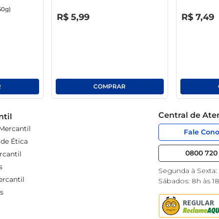
60g)
R$
0
,
00
R$
0
,
00
R$
5
,
99
R$
7
,
49
Central de At
til
Mercantil
Fale Con
de Ética
0800 720 
cantil
s
Segunda à Sexta:
rcantil
Sábados: 8h às 1
s