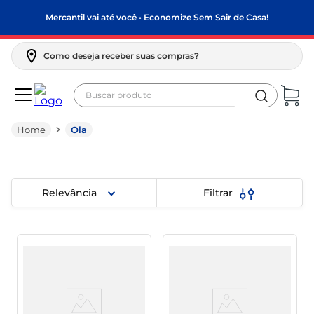
Mercantil vai até você • Economize Sem Sair de Casa!
Como deseja receber suas compras?
Buscar produto
Termos mais buscados
Ola
biscoito
frango
arroz
Relevância
Filtrar
papel higiênico
leite pó
feijão
leite condensado
café