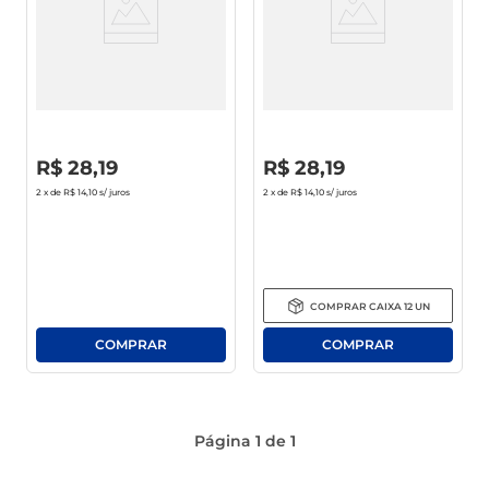
Lava Roupas Líquido Ola
Lava Roupas Líquido Ola
Lavanda Bebê Frasco 1l
Roupas Delicadas Original 1l
R$
0
,
00
R$
0
,
00
R$
28
,
19
R$
28
,
19
2
x de
R$ 14,10
s/ juros
2
x de
R$ 14,10
s/ juros
COMPRAR
CAIXA
12
UN
Página
1
de
1