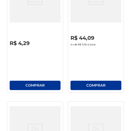
sabão pó
Bebida Láctea Olá Uht 1l
Lava-Roupas Líquido Ola
macarrão
Roupas Delicadas Original
Frasco 1.75l
R$
0
,
00
R$
44
,
09
R$
0
,
00
R$
4
,
29
4
x de
R$ 11,02
s/ juros