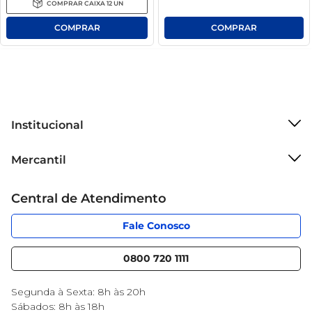
COMPRAR
CAIXA
12
UN
Institucional
Sobre o Mercantil
Mercantil
Grupo Cencosud
Cartão Mercantil
Trabalhe conosco
Central de Atendimento
Código de Ética
Sobre Privacidade
App Mercantil
Portal do fornecedor
Fale Conosco
Serviços
Nossas lojas
Blog Mercantil
0800 720 1111
Cencosud Media
Black Friday
Segunda à Sexta: 8h às 20h
Sábados: 8h às 18h