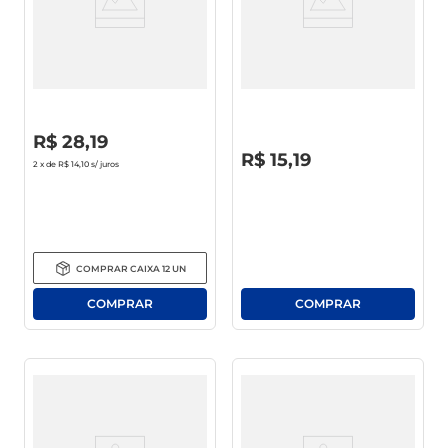
Lava Roupas Líquido Ola Coco
Lava Roupa Ola Original
1l
500ml
R$
0
,
00
R$
28
,
19
R$
0
,
00
R$
15
,
19
2
x de
R$ 14,10
s/ juros
COMPRAR
CAIXA
12
UN