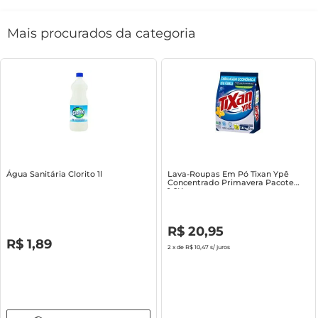
Mais procurados da categoria
Água Sanitária Clorito 1l
Lava-Roupas Em Pó Tixan Ypê
Concentrado Primavera Pacote
1.6Kg
R$
0
,
00
R$
20
,
95
R$
0
,
00
R$
1
,
89
2
x de
R$ 10,47
s/ juros