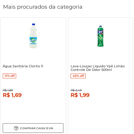
Mais procurados da categoria
Água Sanitária Clorito 1l
Lava-Louças Líquido Ypê Limão
Controle De Odor 500ml
11%
off
43%
off
R$
1
,
89
R$
3
,
49
R$
1
,
69
R$
1
,
99
COMPRAR
CAIXA
12
UN