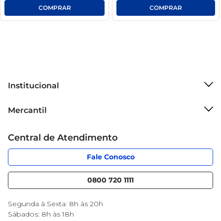
Institucional
Sobre o Mercantil
Mercantil
Grupo Cencosud
Cartão Mercantil
Trabalhe conosco
Central de Atendimento
Código de Ética
Sobre Privacidade
App Mercantil
Portal do fornecedor
Fale Conosco
Serviços
Nossas lojas
Blog Mercantil
0800 720 1111
Cencosud Media
Black Friday
Segunda à Sexta: 8h às 20h
Sábados: 8h às 18h