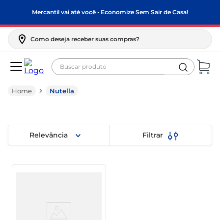
Mercantil vai até você • Economize Sem Sair de Casa!
Como deseja receber suas compras?
Buscar produto
Termos mais buscados
Nutella
biscoito
frango
arroz
Relevância
Filtrar
papel higiênico
feijão
leite pó
leite condensado
sabão pó