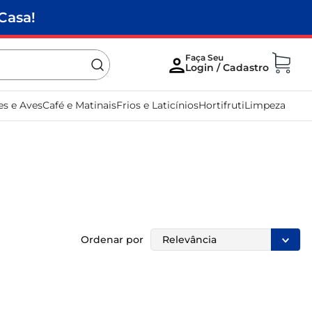
Casa!
es e Aves
Café e Matinais
Frios e Laticínios
Hortifruti
Limpeza
Ordenar por
Relevância