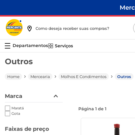
Merc
Como deseja receber suas compras?
Serviços
Outros
Mercearia
Molhos E Condimentos
Outros
Marca
Maratá
Página
1
de
1
Gota
Faixas de preço