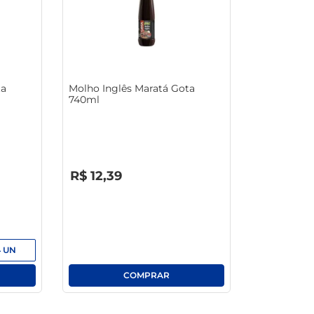
macarrão
ta
Molho Inglês Maratá Gota
740ml
R$
0
,
00
R$
12
,
39
4
UN