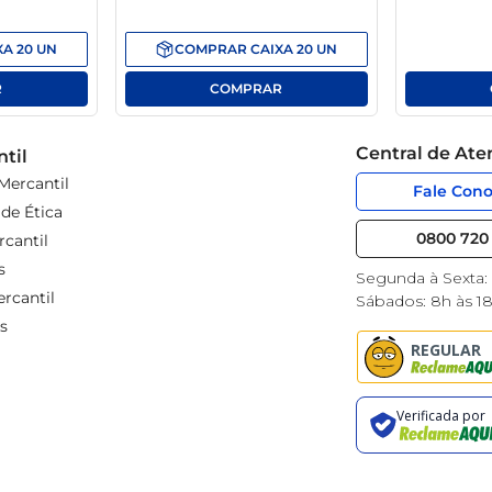
XA
20
UN
COMPRAR
CAIXA
20
UN
Central de At
til
Mercantil
Fale Con
de Ética
0800 720 
cantil
s
Segunda à Sexta:
rcantil
Sábados: 8h às 1
s