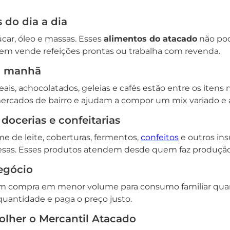
 do dia a dia
açúcar, óleo e massas. Esses
alimentos do atacado
não pod
uem vende refeições prontas ou trabalha com revenda.
a manhã
reais, achocolatados, geleias e cafés estão entre os itens 
ercados de bairro e ajudam a compor um mix variado e 
docerias e confeitarias
e de leite, coberturas, fermentos,
confeitos
e outros in
esas. Esses produtos atendem desde quem faz produção 
egócio
 compra em menor volume para consumo familiar quan
 quantidade e paga o preço justo.
olher o Mercantil Atacado