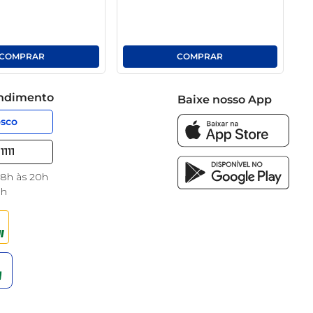
endimento
Baixe nosso App
osco
1111
 8h às 20h
8h