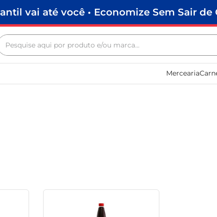
antil vai até você • Economize Sem Sair de 
Pesquise aqui por produto e/ou marca...
Termos mais buscados
Mercearia
Carn
biscoito
frango
arroz
papel higiênico
leite pó
feijão
leite condensado
café
sabão pó