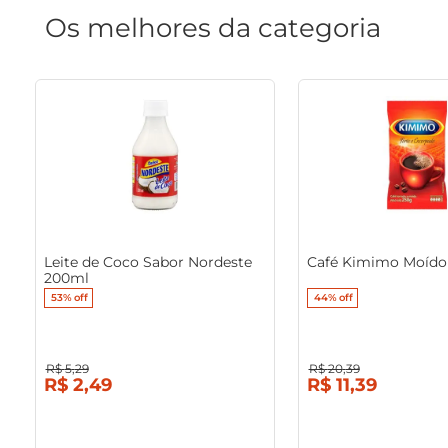
Os melhores da categoria
Leite de Coco Sabor Nordeste
Café Kimimo Moído
200ml
53%
off
44%
off
R$
5
,
29
R$
20
,
39
R$
2
,
49
R$
11
,
39