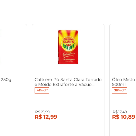
 250g
Café em Pó Santa Clara Torrado
Óleo Misto 
e Moído Extraforte a Vácuo
500ml
250g
41%
off
38%
off
R$
21
,
99
R$
17
,
49
R$
12
,
99
R$
10
,
89