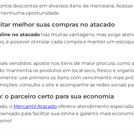
ontra descontos em diversos itens de mercearia. Acesse
er nenhuma oportunidade.
eitar melhor suas compras no atacado
line no atacado
traz muitas vantagens, mas exige atenç
s, é possível otimizar cada compra e manter um estoque
mais vendidos: aposte nos itens de maior procura, como a
: mantenha os produtos em local seco, fresco e organi
tamente: use primeiro os itens com vencimento mais pró
moções: consulte o site e acompanhe as redes sociais par
: o parceiro certo para sua economia
ado, o
Mercantil Atacado
oferece atendimento especializa
pensado para facilitar sua rotina e garantir mais econom
esmo!