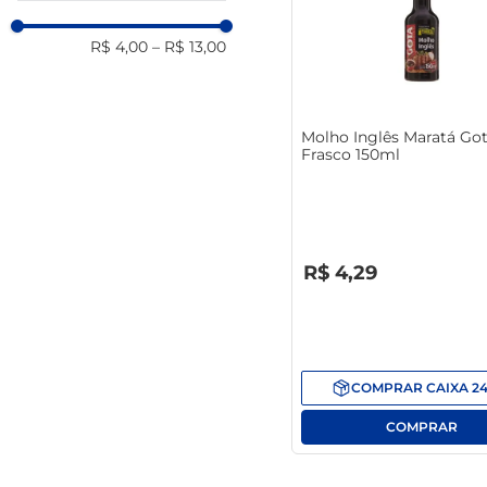
R$ 4,00
–
R$ 13,00
Molho Inglês Maratá Go
Frasco 150ml
R$
0
,
00
R$
4
,
29
COMPRAR
CAIXA
2