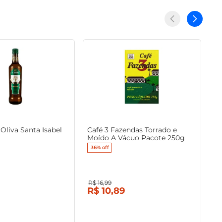
Oliva Santa Isabel
Café 3 Fazendas Torrado e
Moído A Vácuo Pacote 250g
36%
off
R$
16
,
99
R$
10
,
89