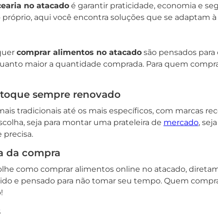
earia no atacado
é garantir praticidade, economia e s
róprio, aqui você encontra soluções que se adaptam à s
quer
comprar alimentos no atacado
são pensados para 
quanto maior a quantidade comprada. Para quem compr
stoque sempre renovado
ais tradicionais até os mais específicos, com marcas rec
scolha, seja para montar uma prateleira de
mercado
, sej
 precisa.
ra da compra
olhe como comprar alimentos online no atacado, diretamen
ápido e pensado para não tomar seu tempo. Quem compra
!
s