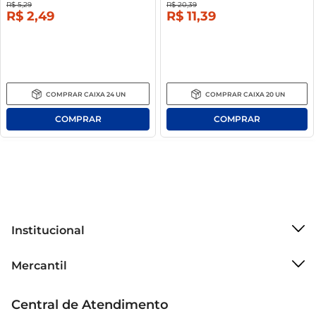
R$
5
,
29
R$
20
,
39
R$
2
,
49
R$
11
,
39
COMPRAR
CAIXA
24
UN
COMPRAR
CAIXA
20
UN
Institucional
Sobre o Mercantil
Mercantil
Grupo Cencosud
Cartão Mercantil
Trabalhe conosco
Central de Atendimento
Código de Ética
Sobre Privacidade