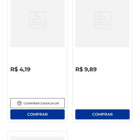
macarrão
café
Molho Shoyu Maratá Gota
Molho Shoyu Cepêra C/
Frasco 150ml
Gengibre Umai Frasco 130ml
R$
0
,
00
R$
0
,
00
R$
4
,
19
R$
9
,
89
COMPRAR
CAIXA
24
UN