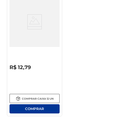
Molho Shoyu Gota Maratá
740ml
R$
0
,
00
R$
12
,
79
COMPRAR
CAIXA
12
UN