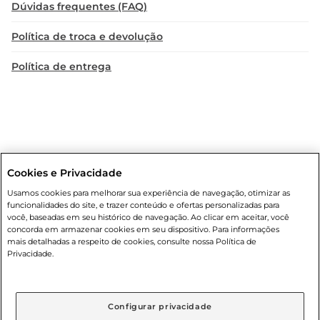
Dúvidas frequentes (FAQ)
Política de troca e devolução
Política de entrega
Cookies e Privacidade
Condições gerais
: Em caso de divergência de valores, o valor válido
Usamos cookies para melhorar sua experiência de navegação, otimizar as
é o do carrinho de compras. Fotos ilustrativas. Compras sujeitas a
funcionalidades do site, e trazer conteúdo e ofertas personalizadas para
confirmação de estoque. Compras podem ser canceladas em caso
você, baseadas em seu histórico de navegação. Ao clicar em aceitar, você
de suspeita de fraude. A fim de garantir o acesso de um maior
concorda em armazenar cookies em seu dispositivo. Para informações
número de clientes as nossas promoções, a compra de produtos
mais detalhadas a respeito de cookies, consulte nossa Política de
com preços promocionais poderá ter sua quantidade limitada por
Privacidade.
cliente. Os preços, ofertas e condições são exclusivos para o e-
commerce e válidos durante o dia de hoje, podendo sofrer alterações
sem prévia notificação. Proibida a venda de bebidas alcoólicas para
menores de 18 anos, conforme Lei n.º 8069/90, art. 81, inciso II
Configurar privacidade
(Estatuto da Criança e do Adolescente). Preços e condições