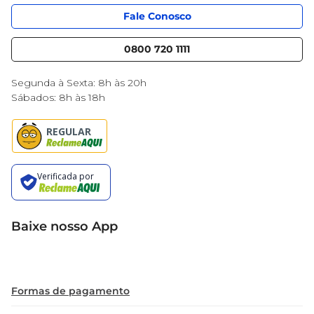
App Mercantil
Portal do fornecedor
Fale Conosco
Serviços
Nossas lojas
Blog Mercantil
0800 720 1111
Cencosud Media
Black Friday
Segunda à Sexta: 8h às 20h
Sábados: 8h às 18h
Baixe nosso App
Formas de pagamento