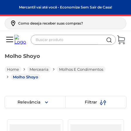
Mercantil vai até você • Economize Sem Sair de Casa!
Como deseja receber suas compras?
Buscar produto
Termos mais buscados
Molho Shoyo
biscoito
frango
Mercearia
Molhos E Condimentos
arroz
Molho Shoyo
papel higiênico
feijão
Relevância
Filtrar
leite pó
leite condensado
sabão pó