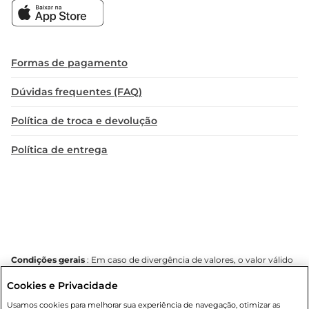
Formas de pagamento
Dúvidas frequentes (FAQ)
Política de troca e devolução
Política de entrega
Condições gerais
: Em caso de divergência de valores, o valor válido
é o do carrinho de compras. Fotos ilustrativas. Compras sujeitas a
Cookies e Privacidade
confirmação de estoque. Compras podem ser canceladas em caso
de suspeita de fraude. A fim de garantir o acesso de um maior
Usamos cookies para melhorar sua experiência de navegação, otimizar as