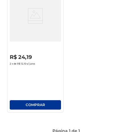
Acúçar Cristal Maratá Sachê
C/400 4g
R$
0
,
00
R$
24
,
19
2
x de
R$ 12,10
s/ juros
Página
1
de
1