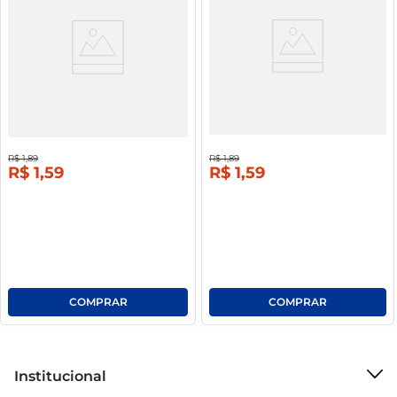
Salgadinho De Trigo Sol Levinhos
Salgadinho De Trigo Levinhos
Churrasco Crocantes E Assados 50g
Cebola E Salsa Croc Assado 50g
16%
off
16%
off
R$
1
,
89
R$
1
,
89
R$
1
,
59
R$
1
,
59
Institucional