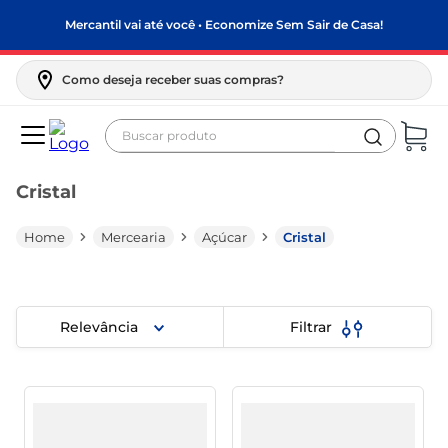
Mercantil vai até você • Economize Sem Sair de Casa!
Como deseja receber suas compras?
Buscar produto
Termos mais buscados
Cristal
biscoito
frango
Mercearia
Açúcar
Cristal
arroz
papel higiênico
Relevância
Filtrar
feijão
leite pó
leite condensado
sabão pó