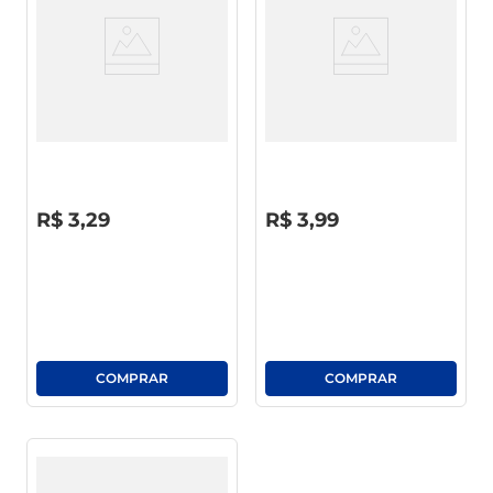
café
macarrão
Açúcar Cristal Bella 1Kg
Açúcar Cristal Bella In Natura
800g
R$
0
,
00
R$
0
,
00
R$
3
,
29
R$
3
,
99