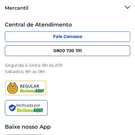
Sobre o Mercantil
Mercantil
Grupo Cencosud
Cartão Mercantil
Trabalhe conosco
Central de Atendimento
Código de Ética
Sobre Privacidade
App Mercantil
Portal do fornecedor
Fale Conosco
Serviços
Nossas lojas
Blog Mercantil
0800 720 1111
Cencosud Media
Black Friday
Segunda à Sexta: 8h às 20h
Sábados: 8h às 18h
Baixe nosso App