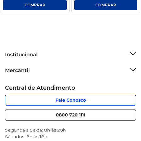
Institucional
Sobre o Mercantil
Mercantil
Grupo Cencosud
Cartão Mercantil
Trabalhe conosco
Central de Atendimento
Código de Ética
Sobre Privacidade
App Mercantil
Portal do fornecedor
Fale Conosco
Serviços
Nossas lojas
Blog Mercantil
0800 720 1111
Cencosud Media
Black Friday
Segunda à Sexta: 8h às 20h
Sábados: 8h às 18h