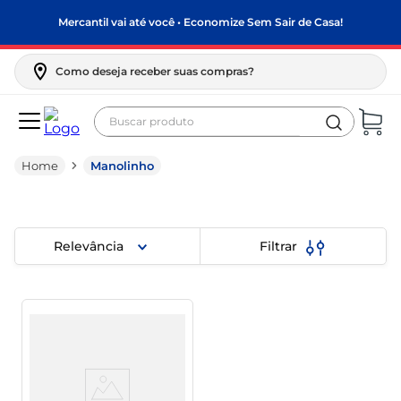
Mercantil vai até você • Economize Sem Sair de Casa!
Como deseja receber suas compras?
Buscar produto
Termos mais buscados
Manolinho
biscoito
frango
arroz
Relevância
Filtrar
papel higiênico
leite pó
feijão
leite condensado
café