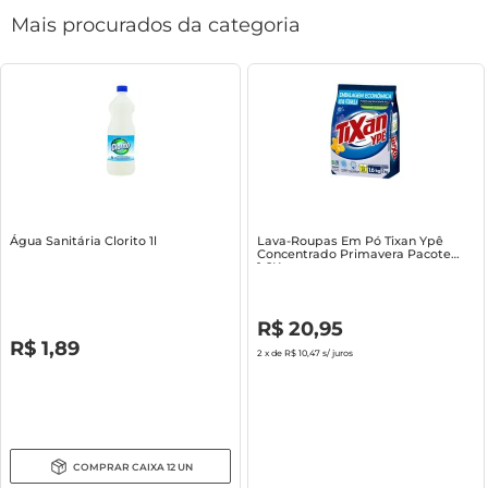
Mais procurados da categoria
Água Sanitária Clorito 1l
Lava-Roupas Em Pó Tixan Ypê
Concentrado Primavera Pacote
1.6Kg
R$
0
,
00
R$
20
,
95
R$
0
,
00
R$
1
,
89
2
x de
R$ 10,47
s/ juros
COMPRAR
CAIXA
12
UN