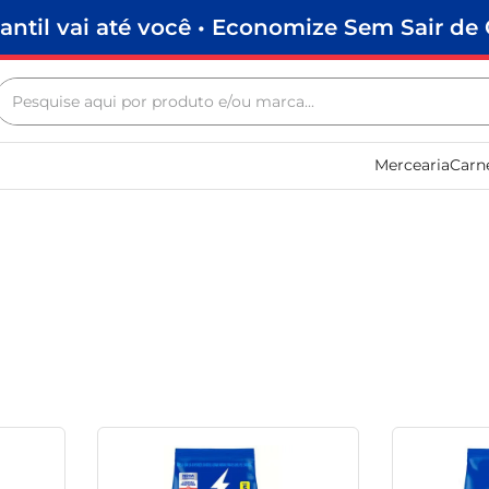
antil vai até você • Economize Sem Sair de 
Pesquise aqui por produto e/ou marca...
Termos mais buscados
Mercearia
Carn
biscoito
frango
arroz
papel higiênico
leite pó
feijão
leite condensado
café
sabão pó