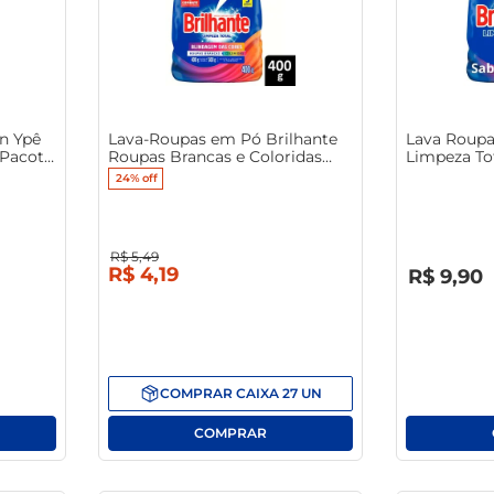
macarrão
n Ypê
Lava-Roupas em Pó Brilhante
Lava Roupa
 Pacote
Roupas Brancas e Coloridas
Limpeza To
Limpeza Profunda 400g
24%
off
R$
5
,
49
R$
0
,
00
R$
4
,
19
R$
9
,
90
COMPRAR
CAIXA
27
UN