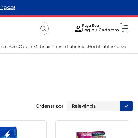
Casa!
es e Aves
Café e Matinais
Frios e Laticínios
Hortifruti
Limpeza
Ordenar por
Relevância