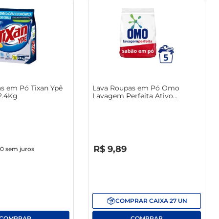
s em Pó Tixan Ypê
Lava Roupas em Pó Omo
2.4Kg
Lavagem Perfeita Ativo
Concentrado 400g Embalagem
Econômica
R$
0
,
00
R$
9
,
89
70
sem juros
COMPRAR
CAIXA
27
UN