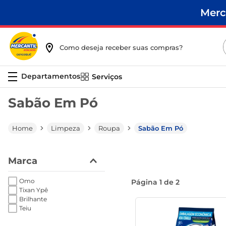
Merc
Como deseja receber suas compras?
Serviços
Sabão Em Pó
Limpeza
Roupa
Sabão Em Pó
Marca
Omo
Página
1
de
2
Tixan Ypê
Brilhante
Teiu