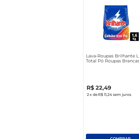
Lava-Roupas Brilhante 
Total Pó Roupas Brancas
Coloridas Pacote 1.6Kg
R$
0
,
00
R$
22
,
49
2
x de
R$ 11,24
sem juros