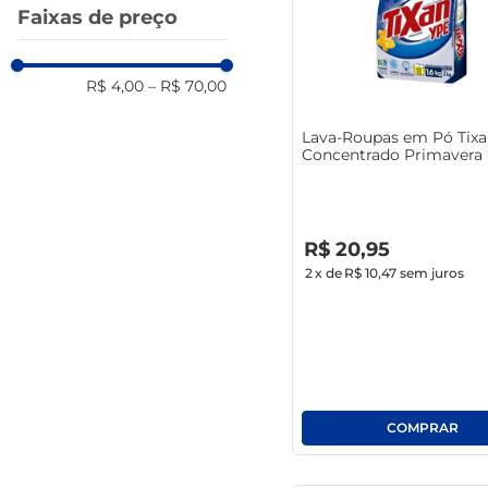
Faixas de preço
R$ 4,00
–
R$ 70,00
Lava-Roupas em Pó Tixa
Concentrado Primavera
1.6Kg
R$
0
,
00
R$
20
,
95
2
x de
R$ 10,47
sem juros