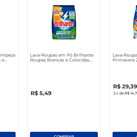
Limpeza
Lava-Roupas em Pó Brilhante
Lava-Roupa
 e
Roupas Brancas e Coloridas
Primavera 
Higiene Total Antibac Pacote
400g
R$
0
,
00
R$
29
,
39
R$
0
,
00
R$
5
,
49
2
x de
R$ 14,