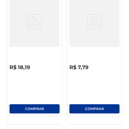
Pano Brilhus Rolo Multiuso
Flanela Dona Julia 40 X 60
Laranja
R$
0
,
00
R$
0
,
00
R$
18
,
19
R$
7
,
79