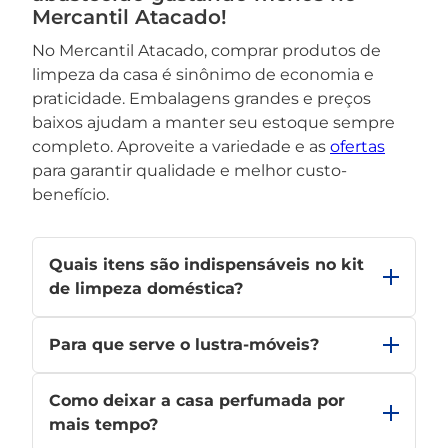
Mercantil Atacado!
No Mercantil Atacado, comprar produtos de
limpeza da casa é sinônimo de economia e
praticidade. Embalagens grandes e preços
baixos ajudam a manter seu estoque sempre
completo. Aproveite a variedade e as
ofertas
para garantir qualidade e melhor custo-
benefício.
Quais itens são indispensáveis no kit
de limpeza doméstica?
Desinfetante, limpador multiúso, panos, esponja,
Para que serve o lustra-móveis?
vassoura, rodo, pá, aromatizador e inseticida.
Com esses produtos, você cobre todas as
Ele limpa, protege e realça o brilho das
necessidades básicas da limpeza diária e mantém
Como deixar a casa perfumada por
superfícies de madeira, prolongando sua
o ambiente sempre limpo.
durabilidade. Além disso, cria uma camada que
mais tempo?
ajuda a evitar riscos e manchas, preservando o