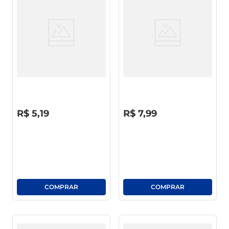
macarrão
café
Pano Pia Dona Julia 30 X 35cm
Saco Multi-Uso Theoto 2Kg C/
50 Unid
R$
0
,
00
R$
0
,
00
R$
5
,
19
R$
7
,
99