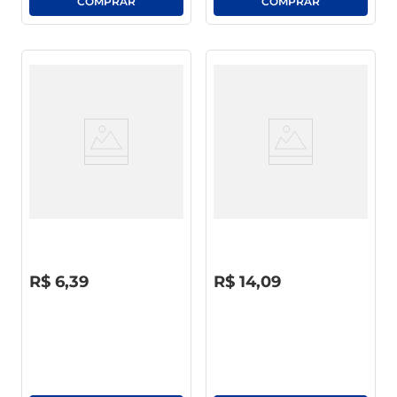
Flanela Dona Julia 30 X 60
Saco Cru Dona Júlia
R$
0
,
00
R$
0
,
00
R$
6
,
39
R$
14
,
09