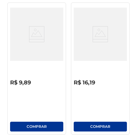
Pano Multiuso Esfrebom
Saco Alvejado Dona Júlia
BTN490557 Leve 7 Pague 5
Unid
R$
0
,
00
R$
0
,
00
R$
9
,
89
R$
16
,
19