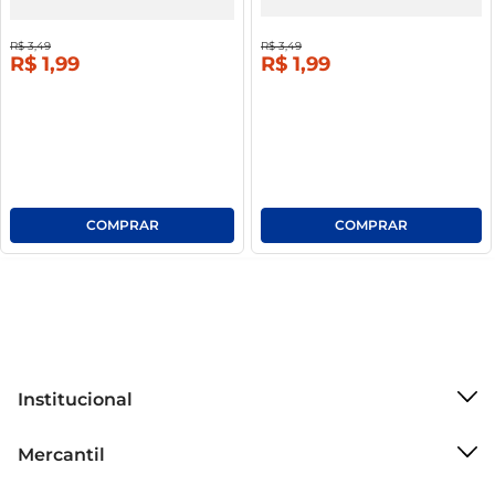
R$
3
,
49
R$
3
,
49
R$
1
,
99
R$
1
,
99
Institucional
Sobre o Mercantil
Mercantil
Grupo Cencosud