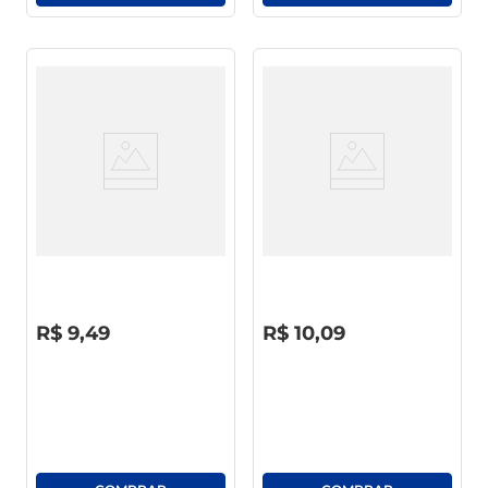
Flanela Dona Julia 50 X 60
Pano Dona Julia Microfibra 29
X 29cm
R$
0
,
00
R$
0
,
00
R$
9
,
49
R$
10
,
09