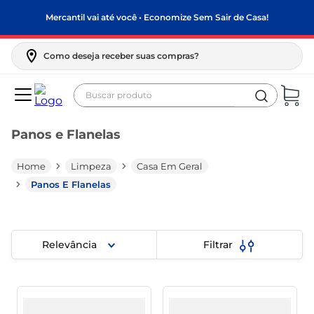
Mercantil vai até você • Economize Sem Sair de Casa!
Como deseja receber suas compras?
Buscar produto
Termos mais buscados
Panos e Flanelas
biscoito
frango
Limpeza
Casa Em Geral
arroz
Panos E Flanelas
papel higiênico
feijão
Relevância
Filtrar
leite pó
leite condensado
sabão pó