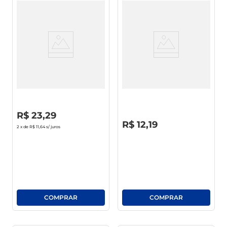
Pano Dona Julia Multiuso
Saco Multi-Uso Theoto 5Kg C/
Microfibra C/3 29 X 29cm
50 Unid
R$
0
,
00
R$
23
,
29
R$
0
,
00
R$
12
,
19
2
x de
R$ 11,64
s/ juros