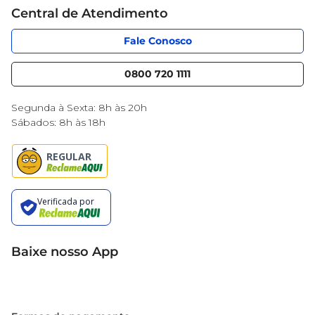
Cartão Mercantil
Trabalhe conosco
Central de Atendimento
Código de Ética
Sobre Privacidade
App Mercantil
Portal do fornecedor
Fale Conosco
Serviços
Nossas lojas
Blog Mercantil
0800 720 1111
Cencosud Media
Black Friday
Segunda à Sexta: 8h às 20h
Sábados: 8h às 18h
Baixe nosso App