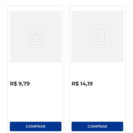
Saco Multi-Uso Theoto 3Kg C/
Pano Esfrebom Multiuso Alta
50 Unid
Performance
R$
0
,
00
R$
0
,
00
R$
9
,
79
R$
14
,
19