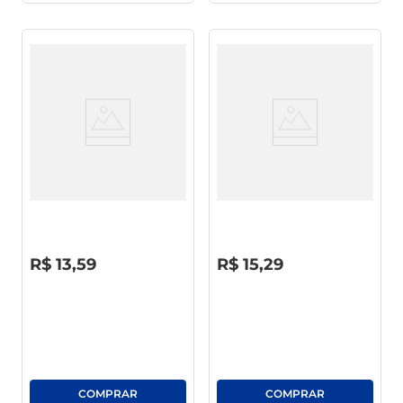
Pano Dona Julia Multiuso
Pano Multiuso Condor
Microfibra 39 X 39cm
Microfibra 1677
R$
0
,
00
R$
0
,
00
R$
13
,
59
R$
15
,
29