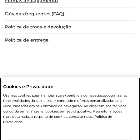
Formas de pagamento
Dúvidas frequentes (FAQ)
Política de troca e devolução
Política de entrega
Cookies e Privacidade
Condições gerais
: Em caso de divergência de valores, o valor válido
Usamos cookies para melhorar sua experiência de navegação, otimizar as
é o do carrinho de compras. Fotos ilustrativas. Compras sujeitas a
funcionalidades do site, e trazer conteúdo e ofertas personalizadas para
confirmação de estoque. Compras podem ser canceladas em caso
você, baseadas em seu histórico de navegação. Ao clicar em aceitar, você
de suspeita de fraude. A fim de garantir o acesso de um maior
concorda em armazenar cookies em seu dispositivo. Para informações
número de clientes as nossas promoções, a compra de produtos
mais detalhadas a respeito de cookies, consulte nossa Política de
com preços promocionais poderá ter sua quantidade limitada por
Privacidade.
cliente. Os preços, ofertas e condições são exclusivos para o e-
commerce e válidos durante o dia de hoje, podendo sofrer alterações
sem prévia notificação. Proibida a venda de bebidas alcoólicas para