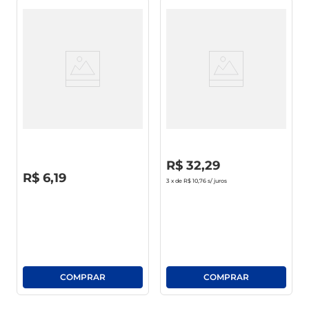
Pano Pia Dona Julia Colorido
Pano De Chão Condor
40 X 35cm
Microfibra 1676
R$
0
,
00
R$
32
,
29
R$
0
,
00
R$
6
,
19
3
x de
R$ 10,76
s/ juros