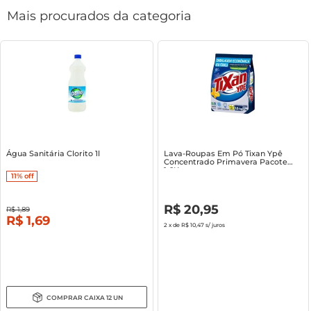
Mais procurados da categoria
Água Sanitária Clorito 1l
Lava-Roupas Em Pó Tixan Ypê
Concentrado Primavera Pacote
1.6Kg
11%
off
R$
0
,
00
R$
20
,
95
R$
1
,
89
R$
1
,
69
2
x de
R$ 10,47
s/ juros
COMPRAR
CAIXA
12
UN