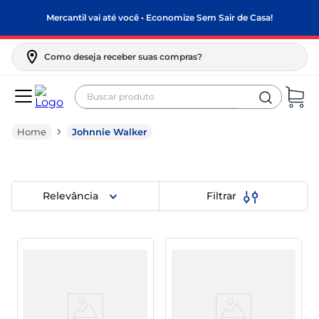
Mercantil vai até você • Economize Sem Sair de Casa!
Como deseja receber suas compras?
Buscar produto
Termos mais buscados
Johnnie Walker
biscoito
frango
arroz
Relevância
Filtrar
papel higiênico
feijão
leite pó
leite condensado
sabão pó