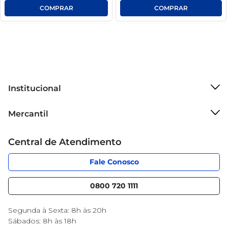
Institucional
Sobre o Mercantil
Mercantil
Grupo Cencosud
Cartão Mercantil
Trabalhe conosco
Central de Atendimento
Código de Ética
Sobre Privacidade
App Mercantil
Portal do fornecedor
Fale Conosco
Serviços
Nossas lojas
Blog Mercantil
0800 720 1111
Cencosud Media
Black Friday
Segunda à Sexta: 8h às 20h
Sábados: 8h às 18h