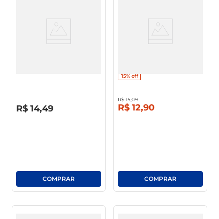
café
macarrão
Enxaguante Bucal Colgate
Enxaguante Bucal Colgate
Plax Fresh Mint 250ml
Plax Fresch Mint Leve 500ml
Pague 350ml
15%
off
R$
15
,
09
R$
0
,
00
R$
12
,
90
R$
14
,
49