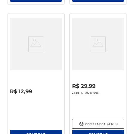
Enxaguante Bucal Ice Fresh
Enxaguante Bucal
Menta Plus 250ml
Antisséptico Dentalclean Blue
Diamond Menta Suave Frasco
1l
R$
0
,
00
R$
29
,
99
R$
0
,
00
R$
12
,
99
2
x de
R$ 14,99
s/ juros
COMPRAR
CAIXA
6
UN