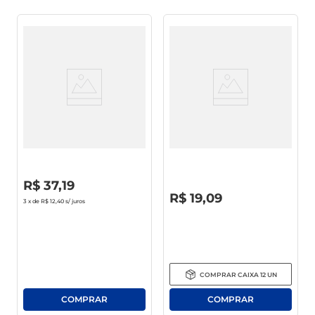
Enxaguante Bucal
Enxaguante Bucal Dentalclean
Antisséptico Colgate Total 12
Zero 600ml
Clean Mint Frasco 1l
R$
0
,
00
R$
37
,
19
R$
0
,
00
R$
19
,
09
3
x de
R$ 12,40
s/ juros
COMPRAR
CAIXA
12
UN