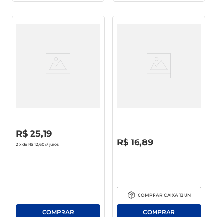
Enxaguante Bucal Oral-B
Enxaguante Bucal Ice Fresh
Hortelã Leve 500ml Pague
Over Mint Leve 500ml Pague
300ml
350ml
R$
0
,
00
R$
25
,
19
R$
0
,
00
R$
16
,
89
2
x de
R$ 12,60
s/ juros
COMPRAR
CAIXA
12
UN