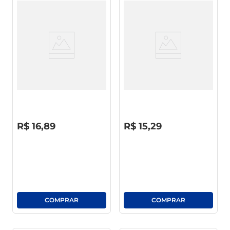
Enxaguante Bucal Ice Fresh
Enxaguante Bucal Colgate
Zero Álcool Blue Leve 500ml
Plax Kids Minions Zero Álcool
Pague 350ml
Tutti Frutti C/ Flúor 250ml
R$
0
,
00
R$
0
,
00
R$
16
,
89
R$
15
,
29