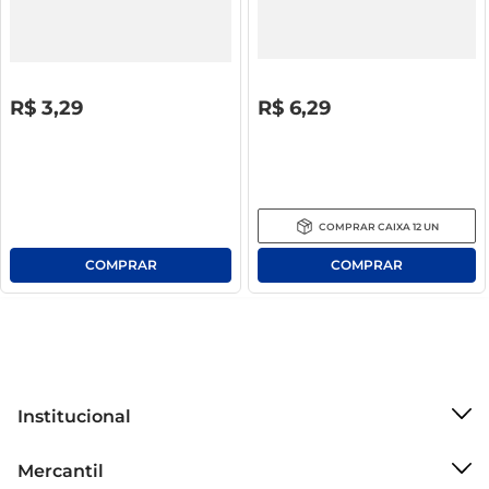
Açúcar Cristal Bella 1Kg
Leite Uht Damare Integral Caixa 1l
R$
0
,
00
R$
0
,
00
R$
3
,
29
R$
6
,
29
COMPRAR
CAIXA
12
UN
Institucional
Sobre o Mercantil
Mercantil
Grupo Cencosud