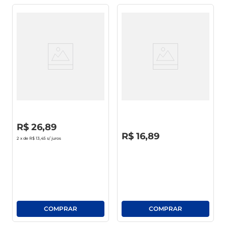
Enxaguante Bucal Oral-B 100%
Enxaguante Bucal Ice Fresh
Zero Álcool Menta
Menta Plus Leve 500ml Pague
Refrescante Frasco 500ml
350ml
R$
0
,
00
R$
26
,
89
R$
0
,
00
R$
16
,
89
2
x de
R$ 13,45
s/ juros