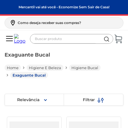
Mercantil vai até você • Economize Sem Sair de Casa!
Como deseja receber suas compras?
Buscar produto
Termos mais buscados
Exaguante Bucal
biscoito
frango
Higiene E Beleza
Higiene Bucal
arroz
Exaguante Bucal
papel higiênico
feijão
Relevância
Filtrar
leite pó
leite condensado
sabão pó