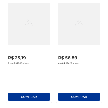
Enxaguante Bucal Oral-B
Enxaguante Bucal Colgate
Menta Leve 500ml Pague
Plax Ice Fusion Zero Álcool
300ml
Cold Mint Frasco 2l
R$
0
,
00
R$
0
,
00
R$
25
,
19
R$
56
,
89
2
x de
R$ 12,60
s/ juros
4
x de
R$ 14,22
s/ juros