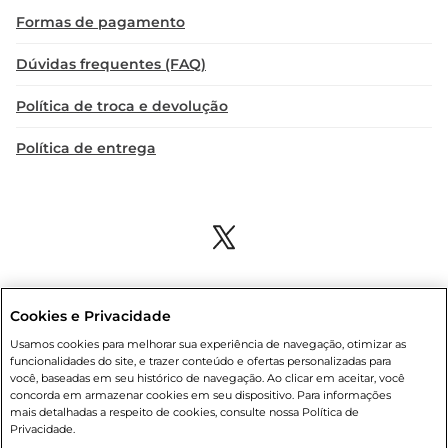
Formas de pagamento
Dúvidas frequentes (FAQ)
Política de troca e devolução
Política de entrega
Cookies e Privacidade
Condições gerais
: Em caso de divergência de valores, o valor válido
Usamos cookies para melhorar sua experiência de navegação, otimizar as
é o do carrinho de compras. Fotos ilustrativas. Compras sujeitas a
funcionalidades do site, e trazer conteúdo e ofertas personalizadas para
confirmação de estoque. Compras podem ser canceladas em caso
você, baseadas em seu histórico de navegação. Ao clicar em aceitar, você
de suspeita de fraude. A fim de garantir o acesso de um maior
concorda em armazenar cookies em seu dispositivo. Para informações
número de clientes as nossas promoções, a compra de produtos
mais detalhadas a respeito de cookies, consulte nossa Política de
com preços promocionais poderá ter sua quantidade limitada por
Privacidade.
cliente. Os preços, ofertas e condições são exclusivos para o e-