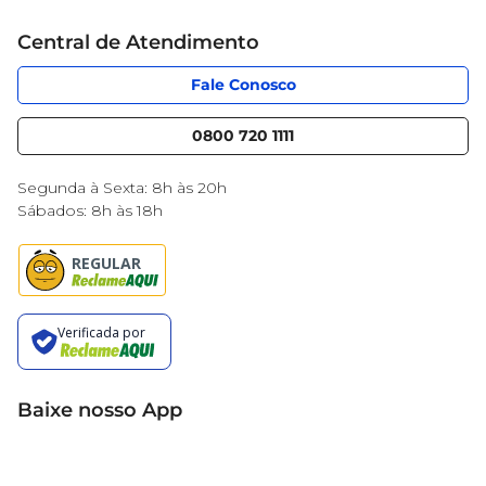
Cartão Mercantil
Trabalhe conosco
Central de Atendimento
Código de Ética
Sobre Privacidade
App Mercantil
Portal do fornecedor
Fale Conosco
Serviços
Nossas lojas
Blog Mercantil
0800 720 1111
Cencosud Media
Black Friday
Segunda à Sexta: 8h às 20h
Sábados: 8h às 18h
Baixe nosso App