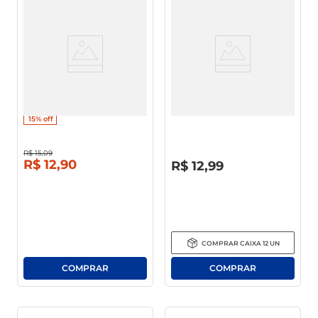
Enxaguante Bucal Colgate
Enxaguante Bucal Ice Fresh
Plax Ice Leve 500ml Pague
Blue Mint S/ Álcool 250ml
350ml
15%
off
R$
15
,
09
R$
0
,
00
R$
12
,
90
R$
12
,
99
COMPRAR
CAIXA
12
UN