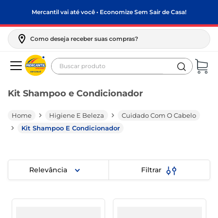
Mercantil vai até você • Economize Sem Sair de Casa!
Como deseja receber suas compras?
Buscar produto
Termos mais buscados
Kit Shampoo e Condicionador
biscoito
frango
Higiene E Beleza
Cuidado Com O Cabelo
arroz
Kit Shampoo E Condicionador
papel higiênico
feijão
Relevância
Filtrar
leite pó
leite condensado
sabão pó