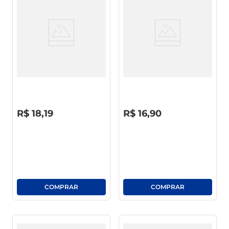
café
macarrão
Shampoo 325ml +
Shampoo 325ml +
Condicionador 200ml Above
Condicionador 200ml Above
Hidratação
Reconstrução
R$
0
,
00
R$
0
,
00
R$
18
,
19
R$
16
,
90