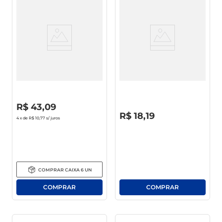
Kit Pantene Pro-V
Shampoo 325ml +
Restauração Shampoo 350ml
Condicionador 200ml Above
+ Condicionador 175ml
Nutrição
R$
0
,
00
R$
43
,
09
R$
0
,
00
R$
18
,
19
4
x de
R$ 10,77
s/ juros
COMPRAR
CAIXA
6
UN