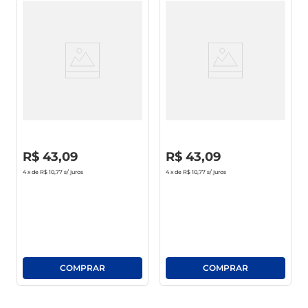
Kit Pantene Bambu Shampoo
Kit Pantene Hidro-
400ml + Condicionador 175ml
Cauterização Shampoo 350ml
+ Condicionador 175ml
R$
0
,
00
R$
0
,
00
R$
43
,
09
R$
43
,
09
4
x de
R$ 10,77
s/ juros
4
x de
R$ 10,77
s/ juros