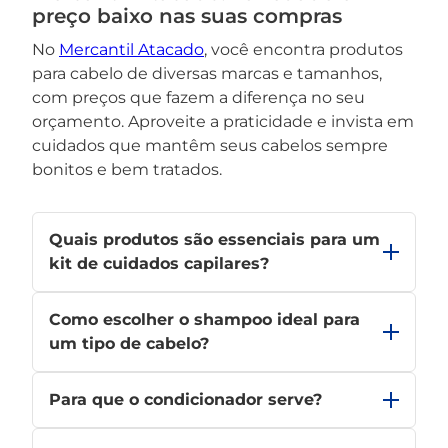
preço baixo nas suas compras
No
Mercantil Atacado
, você encontra produtos
para cabelo de diversas marcas e tamanhos,
com preços que fazem a diferença no seu
orçamento. Aproveite a praticidade e invista em
cuidados que mantêm seus cabelos sempre
bonitos e bem tratados.
Quais produtos são essenciais para um
kit de cuidados capilares?
Shampoo, condicionador, máscara de tratamento,
Como escolher o shampoo ideal para
creme de pentear, leave-in e óleo capilar ajudam
a manter os fios saudáveis e bonitos.
um tipo de cabelo?
Para cabelos secos, escolha shampoos
Para que o condicionador serve?
hidratantes; para oleosos, opte por fórmulas de
controle; para cacheados ou crespos, priorize
Ele sela a cutícula, protege os fios, mantém a
produtos que definam os cachos e controlem o