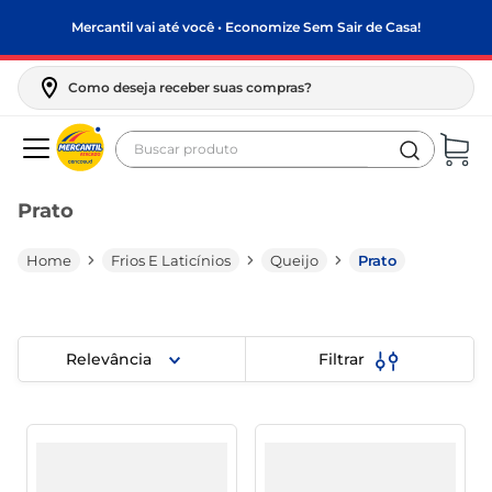
Mercantil vai até você • Economize Sem Sair de Casa!
Como deseja receber suas compras?
Buscar produto
Termos mais buscados
Prato
biscoito
frango
Frios E Laticínios
Queijo
Prato
arroz
papel higiênico
Relevância
Filtrar
leite pó
feijão
leite condensado
café