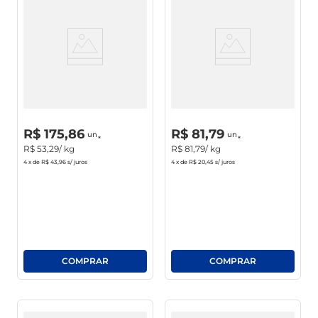
Queijo Prato Natville Inteiro
Queijo Prato Davaca Light
Pequeno Inteiro
R$
0
,
00
R$
0
,
00
un
un
R$
175
,
86
R$
81
,
79
un
un
R$
53
,
29
/ kg
R$
81
,
79
/ kg
4
x de
R$ 43,96
s/ juros
4
x de
R$ 20,45
s/ juros