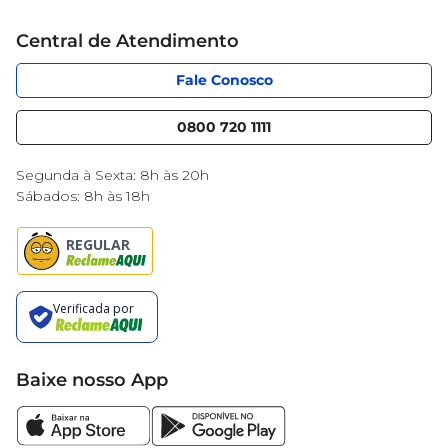
Cartão Mercantil
Trabalhe conosco
Central de Atendimento
Código de Ética
Sobre Privacidade
App Mercantil
Portal do fornecedor
Fale Conosco
Serviços
Nossas lojas
Blog Mercantil
0800 720 1111
Cencosud Media
Black Friday
Segunda à Sexta: 8h às 20h
Sábados: 8h às 18h
Baixe nosso App