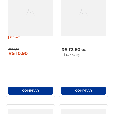
Queijo Prato Buritis Fatiado
Queijo Prato Polenghi Pedaço
Bandeja 150g
26%
off
R$
0
,
00
un
R$
12
,
60
R$
14
,
69
un
R$
10
,
90
R$
62
,
99
/ kg