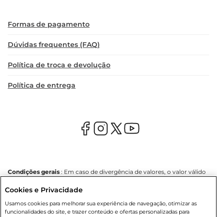
Formas de pagamento
Dúvidas frequentes (FAQ)
Política de troca e devolução
Política de entrega
Condições gerais
: Em caso de divergência de valores, o valor válido
é o do carrinho de compras. Fotos ilustrativas. Compras sujeitas a
Cookies e Privacidade
confirmação de estoque. Compras podem ser canceladas em caso
de suspeita de fraude. A fim de garantir o acesso de um maior
Usamos cookies para melhorar sua experiência de navegação, otimizar as
número de clientes as nossas promoções, a compra de produtos
funcionalidades do site, e trazer conteúdo e ofertas personalizadas para
com preços promocionais poderá ter sua quantidade limitada por