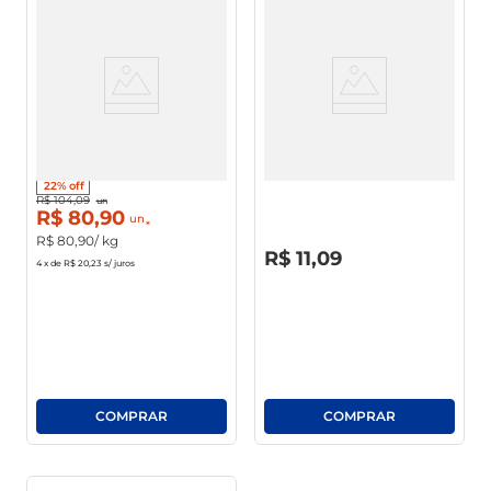
Queijo Prato Buritis Lanche
Queijo Prato Président
Fracionado
Fatiado 150g
22%
off
R$
104
,
09
un
R$
80
,
90
un
R$
80
,
90
/ kg
R$
0
,
00
R$
11
,
09
4
x de
R$ 20,23
s/ juros