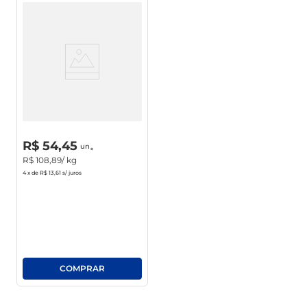
Queijo Prato Davaca Mini S/
Lactose
R$
0
,
00
un
R$
54
,
45
un
R$
108
,
89
/ kg
4
x de
R$ 13,61
s/ juros