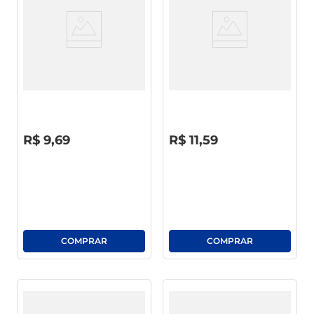
sabão pó
macarrão
Queijo Prato Davaca Fatiado
Queijo Prato Sadia Soltíssimo
150g
Fatiado 150g
R$
0
,
00
R$
0
,
00
R$
9
,
69
R$
11
,
59