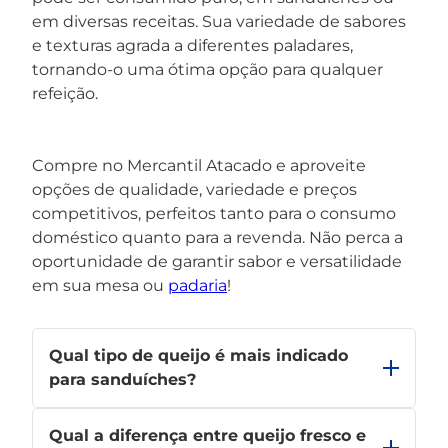
em diversas receitas. Sua variedade de sabores
e texturas agrada a diferentes paladares,
tornando-o uma ótima opção para qualquer
refeição.
Compre no Mercantil Atacado e aproveite
opções de qualidade, variedade e preços
competitivos, perfeitos tanto para o consumo
doméstico quanto para a revenda. Não perca a
oportunidade de garantir sabor e versatilidade
em sua mesa ou
padaria
!
Qual tipo de queijo é mais indicado
para sanduíches?
Para sanduíches, os queijos mais indicados são
Qual a diferença entre queijo fresco e
muçarela, prato e minas devido à sua textura e