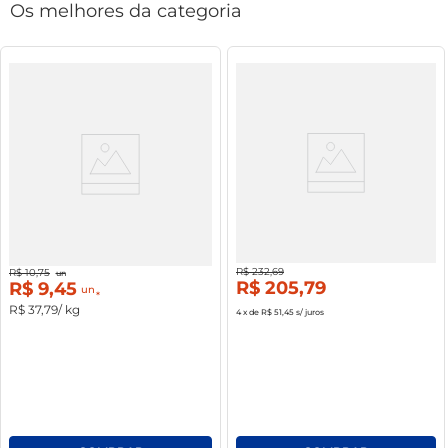
Os melhores da categoria
conservação. Opções como ricota e queijo minas
frescal têm prazos de validade mais curtos,
enquanto a muçarela pode durar um pouco mais
se conservada adequadamente.
Presunto Seara Suíno Fatiado
Margarina Primor C/ Sal 75%
Lipídios Balde 15Kg
12%
off
12%
off
R$
232
,
69
R$
10
,
75
un
R$
205
,
79
R$
9
,
45
un
R$
37
,
79
/ kg
4
x de
R$ 51,45
s/ juros