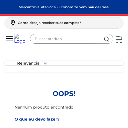
Mercantil vai até você • Economize Sem Sair de Casa!
Como deseja receber suas compras?
Buscar produto
Termos mais buscados
biscoito
Relevância
frango
arroz
papel higiênico
OOPS!
feijão
leite pó
Nenhum produto encontrado
leite condensado
O que eu devo fazer?
sabão pó