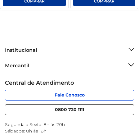
Institucional
Sobre o Mercantil
Mercantil
Grupo Cencosud
Cartão Mercantil
Trabalhe conosco
Central de Atendimento
Código de Ética
Sobre Privacidade
App Mercantil
Portal do fornecedor
Fale Conosco
Serviços
Nossas lojas
Blog Mercantil
0800 720 1111
Cencosud Media
Black Friday
Segunda à Sexta: 8h às 20h
Sábados: 8h às 18h