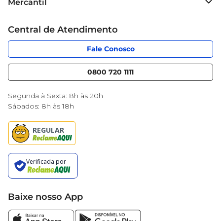
Mercantil
Grupo Cencosud
Cartão Mercantil
Trabalhe conosco
Central de Atendimento
Código de Ética
Sobre Privacidade
App Mercantil
Portal do fornecedor
Fale Conosco
Serviços
Nossas lojas
Blog Mercantil
0800 720 1111
Cencosud Media
Black Friday
Segunda à Sexta: 8h às 20h
Sábados: 8h às 18h
Baixe nosso App