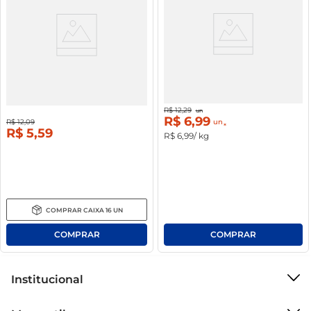
Sobremesa Chambinho Láctea
Salsicha Hot Dog Sadia Resfriado
Chocolate Bandeja 320g C/ 8 Unid
54%
off
43%
off
R$
12
,
29
un
R$
6
,
99
un
R$
12
,
09
R$
5
,
59
R$
6
,
99
/ kg
COMPRAR
CAIXA
16
UN
Institucional
Sobre o Mercantil