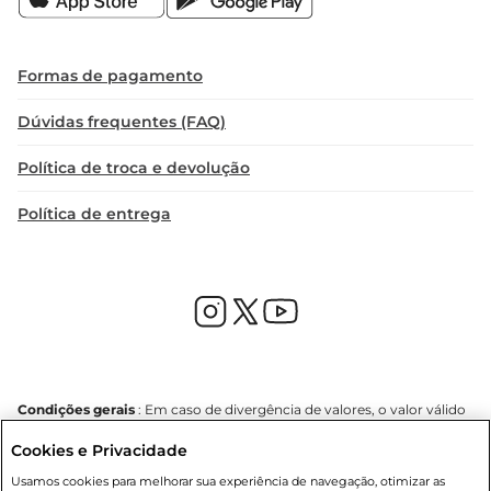
Formas de pagamento
Dúvidas frequentes (FAQ)
Política de troca e devolução
Política de entrega
Condições gerais
: Em caso de divergência de valores, o valor válido
é o do carrinho de compras. Fotos ilustrativas. Compras sujeitas a
Cookies e Privacidade
confirmação de estoque. Compras podem ser canceladas em caso
de suspeita de fraude. A fim de garantir o acesso de um maior
Usamos cookies para melhorar sua experiência de navegação, otimizar as
número de clientes as nossas promoções, a compra de produtos