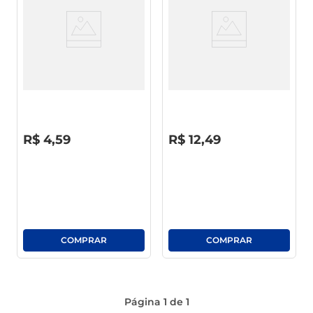
café
macarrão
Iogurte Nestlé Parcialmente
Sobremesa Láctea Chandelle
Desnatado Morango Calda De
Chocolate Bandeja 360g C/ 4
Morango Copo 150g
Unid Leve Mais Pague Menos
R$
0
,
00
R$
0
,
00
R$
4
,
59
R$
12
,
49
Página
1
de
1