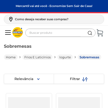
Mercantil vai até você • Economize Sem Sair de Casa!
Como deseja receber suas compras?
Buscar produto
Termos mais buscados
Sobremesas
biscoito
frango
Frios E Laticínios
Iogurte
Sobremesas
arroz
papel higiênico
Relevância
Filtrar
feijão
leite pó
leite condensado
sabão pó