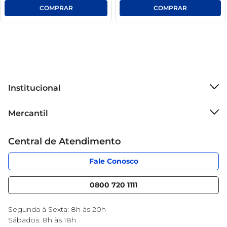
Institucional
Sobre o Mercantil
Mercantil
Grupo Cencosud
Cartão Mercantil
Trabalhe conosco
Central de Atendimento
Código de Ética
Sobre Privacidade
App Mercantil
Portal do fornecedor
Fale Conosco
Serviços
Nossas lojas
Blog Mercantil
0800 720 1111
Cencosud Media
Black Friday
Segunda à Sexta: 8h às 20h
Sábados: 8h às 18h