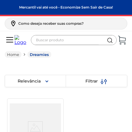
Mercantil vai até você • Economize Sem Sair de Casa!
Como deseja receber suas compras?
Buscar produto
Termos mais buscados
Dreamies
biscoito
frango
arroz
Relevância
Filtrar
papel higiênico
leite pó
feijão
leite condensado
sabão pó