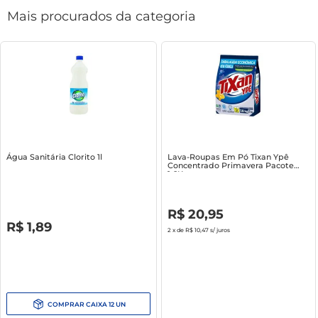
Mais procurados da categoria
Água Sanitária Clorito 1l
Lava-Roupas Em Pó Tixan Ypê
Concentrado Primavera Pacote
1.6Kg
R$
0
,
00
R$
20
,
95
R$
0
,
00
R$
1
,
89
2
x de
R$ 10,47
s/ juros
COMPRAR
CAIXA
12
UN