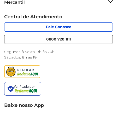
Mercantil
Grupo Cencosud
Cartão Mercantil
Trabalhe conosco
Central de Atendimento
Código de Ética
Sobre Privacidade
App Mercantil
Portal do fornecedor
Fale Conosco
Serviços
Nossas lojas
Blog Mercantil
0800 720 1111
Cencosud Media
Black Friday
Segunda à Sexta: 8h às 20h
Sábados: 8h às 18h
Baixe nosso App