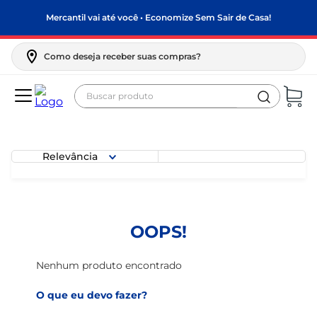
Mercantil vai até você • Economize Sem Sair de Casa!
Como deseja receber suas compras?
Buscar produto
Termos mais buscados
biscoito
Relevância
frango
arroz
papel higiênico
OOPS!
leite pó
feijão
Nenhum produto encontrado
leite condensado
O que eu devo fazer?
sabão pó