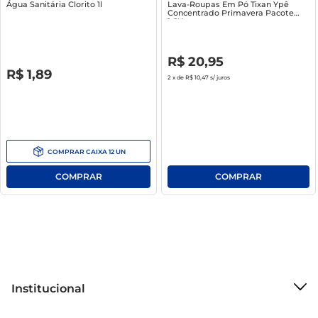
Água Sanitária Clorito 1l
Lava-Roupas Em Pó Tixan Ypê
Concentrado Primavera Pacote
1.6Kg
R$
0
,
00
R$
20
,
95
R$
0
,
00
R$
1
,
89
2
x de
R$ 10,47
s/ juros
COMPRAR
CAIXA
12
UN
Institucional
Sobre o Mercantil