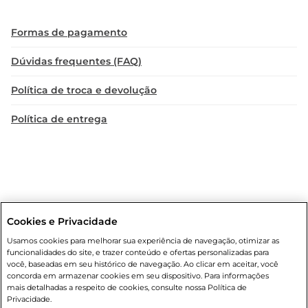
Formas de pagamento
Dúvidas frequentes (FAQ)
Política de troca e devolução
Política de entrega
Cookies e Privacidade
Condições gerais
: Em caso de divergência de valores, o valor válido
Usamos cookies para melhorar sua experiência de navegação, otimizar as
é o do carrinho de compras. Fotos ilustrativas. Compras sujeitas a
funcionalidades do site, e trazer conteúdo e ofertas personalizadas para
confirmação de estoque. Compras podem ser canceladas em caso
você, baseadas em seu histórico de navegação. Ao clicar em aceitar, você
de suspeita de fraude. A fim de garantir o acesso de um maior
concorda em armazenar cookies em seu dispositivo. Para informações
número de clientes as nossas promoções, a compra de produtos
mais detalhadas a respeito de cookies, consulte nossa Política de
com preços promocionais poderá ter sua quantidade limitada por
Privacidade.
cliente. Os preços, ofertas e condições são exclusivos para o e-