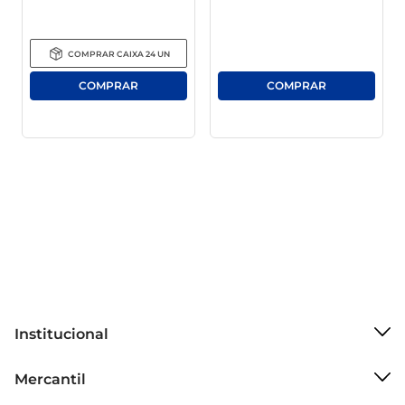
algumas superfícies de limpeza geral. Essa 
versatilidade faz com que ele se torne um aliado 
diário em sua casa, facilitando a rotina de 
COMPRAR
CAIXA
24
UN
cuidados e higiene. 

Segurança e Sustentabilidade 

Para garantir a segurança de sua família e a 
proteção do meio ambiente, o Detergente Atol é 
formulado com ingredientes que oferecem 
eficiência na limpeza sem prejudicar a saúde. Ao 
optar por este produto, você está fazendo uma 
escolha consciente e responsável. Ideal para uso 
diário, o Detergente Atol Maçã é sua solução para 
manter a casa impecável e perfumada.
Institucional
Sobre o Mercantil
Mercantil
Grupo Cencosud