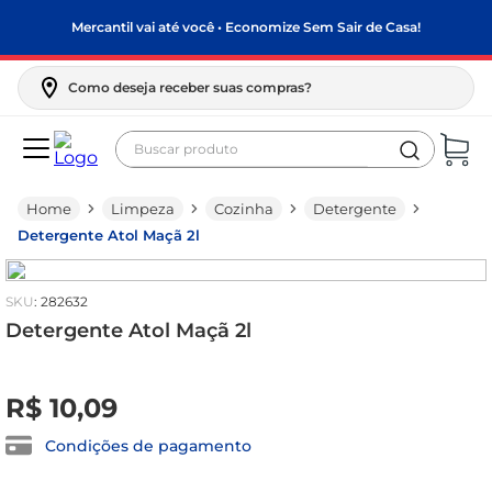
Mercantil vai até você • Economize Sem Sair de Casa!
Como deseja receber suas compras?
Buscar produto
Termos mais buscados
Limpeza
Cozinha
Detergente
biscoito
Detergente Atol Maçã 2l
frango
arroz
:
282632
papel higiênico
Detergente Atol Maçã 2l
leite pó
R$
0
,
00
R$
10
,
09
feijão
leite condensado
Condições de pagamento
sabão pó