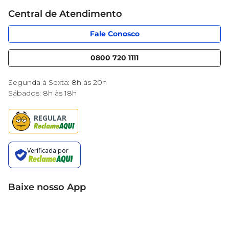
Cartão Mercantil
Trabalhe conosco
Central de Atendimento
Código de Ética
Sobre Privacidade
App Mercantil
Portal do fornecedor
Fale Conosco
Serviços
Nossas lojas
Blog Mercantil
0800 720 1111
Cencosud Media
Black Friday
Segunda à Sexta: 8h às 20h
Sábados: 8h às 18h
Baixe nosso App