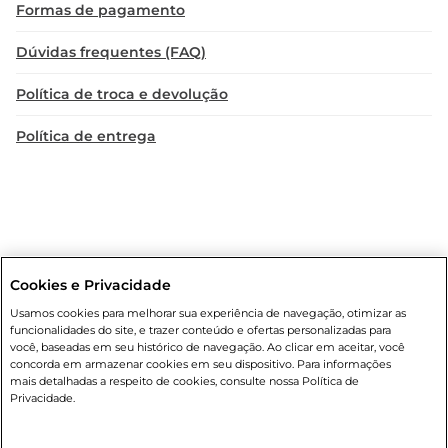
Formas de pagamento
Dúvidas frequentes (FAQ)
Política de troca e devolução
Política de entrega
Cookies e Privacidade
Condições gerais
: Em caso de divergência de valores, o valor válido
Usamos cookies para melhorar sua experiência de navegação, otimizar as
é o do carrinho de compras. Fotos ilustrativas. Compras sujeitas a
funcionalidades do site, e trazer conteúdo e ofertas personalizadas para
confirmação de estoque. Compras podem ser canceladas em caso
você, baseadas em seu histórico de navegação. Ao clicar em aceitar, você
de suspeita de fraude. A fim de garantir o acesso de um maior
concorda em armazenar cookies em seu dispositivo. Para informações
número de clientes as nossas promoções, a compra de produtos
mais detalhadas a respeito de cookies, consulte nossa Política de
com preços promocionais poderá ter sua quantidade limitada por
Privacidade.
cliente. Os preços, ofertas e condições são exclusivos para o e-
commerce e válidos durante o dia de hoje, podendo sofrer alterações
sem prévia notificação. Proibida a venda de bebidas alcoólicas para