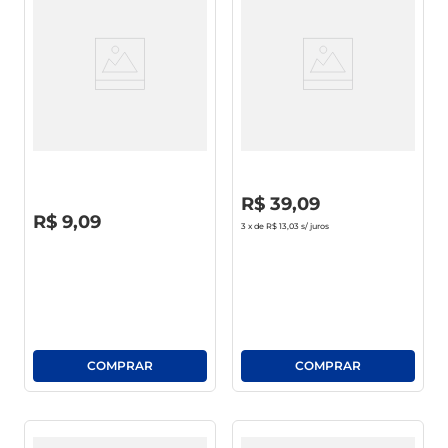
café
macarrão
Macarrão Sadia Hot Bowls C/
Almôndega De Carne Bovina
Brócolis E Bacon Pote 300g
Sadia Pouch 900g
Embalagem Econômica
R$
0
,
00
R$
39
,
09
R$
0
,
00
R$
9
,
09
3
x de
R$ 13,03
s/ juros