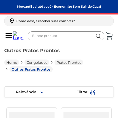
Mercantil vai até você • Economize Sem Sair de Casa!
Como deseja receber suas compras?
Buscar produto
Termos mais buscados
Outros Pratos Prontos
biscoito
frango
Congelados
Pratos Prontos
arroz
Outros Pratos Prontos
papel higiênico
feijão
Relevância
Filtrar
leite pó
leite condensado
sabão pó