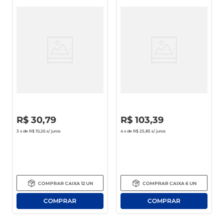
Almôndega Bovina Seara 500g
Costela Suína Seara C/ Molho
Barbecue Congelado 1Kg
R$
0
,
00
R$
0
,
00
R$
30
,
79
R$
103
,
39
3
x de
R$ 10,26
s/ juros
4
x de
R$ 25,85
s/ juros
COMPRAR
CAIXA
12
UN
COMPRAR
CAIXA
6
UN