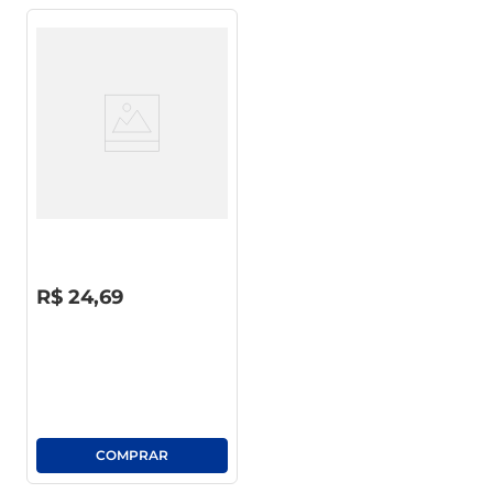
Strogonoff De Frango Sadia
500g
R$
0
,
00
R$
24
,
69