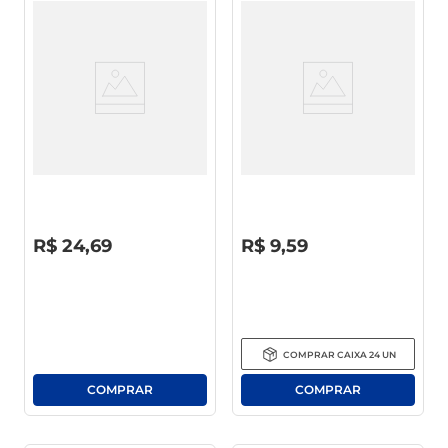
Filé De Frango À Parmegiana
Feijoada Oderich 420g
Sadia 500g
R$
0
,
00
R$
0
,
00
R$
24
,
69
R$
9
,
59
COMPRAR
CAIXA
24
UN