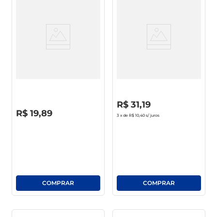
Torta De Frango C/ Requeijão
Ingredientes P/ Feijoada
Sadia Congelada 500g
Perdigão 880g
R$
0
,
00
R$
31
,
19
R$
0
,
00
R$
19
,
89
3
x de
R$ 10,40
s/ juros