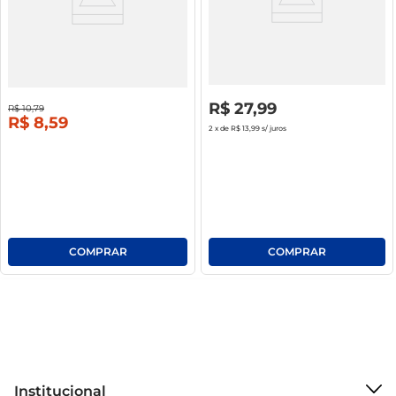
Fettuccine C/ Peru E Brócolis Meu
Sorvete Quy Sorwetto Napolitano
Menu Perdigão Pacote 300g
2l
20%
off
R$
0
,
00
R$
27
,
99
R$
10
,
79
R$
8
,
59
2
x de
R$ 13,99
s/ juros
Institucional