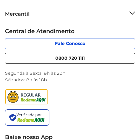
Sobre o Mercantil
Mercantil
Grupo Cencosud
Cartão Mercantil
Trabalhe conosco
Central de Atendimento
Código de Ética
Sobre Privacidade
App Mercantil
Portal do fornecedor
Fale Conosco
Serviços
Nossas lojas
Blog Mercantil
0800 720 1111
Cencosud Media
Black Friday
Segunda à Sexta: 8h às 20h
Sábados: 8h às 18h
Baixe nosso App