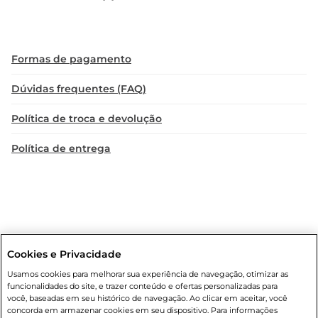
Formas de pagamento
Dúvidas frequentes (FAQ)
Política de troca e devolução
Política de entrega
Cookies e Privacidade
Condições gerais
: Em caso de divergência de valores, o valor válido
Usamos cookies para melhorar sua experiência de navegação, otimizar as
é o do carrinho de compras. Fotos ilustrativas. Compras sujeitas a
funcionalidades do site, e trazer conteúdo e ofertas personalizadas para
confirmação de estoque. Compras podem ser canceladas em caso
você, baseadas em seu histórico de navegação. Ao clicar em aceitar, você
de suspeita de fraude. A fim de garantir o acesso de um maior
concorda em armazenar cookies em seu dispositivo. Para informações
número de clientes as nossas promoções, a compra de produtos