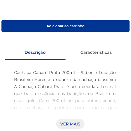
café
macarrão
Adicionar ao carrinho
Descrição
Características
Cachaça Cabaré Prata 700ml – Sabor e Tradição 
Brasileira Aprecie a riqueza da cachaça brasileira 
A Cachaça Cabaré Prata é uma bebida artesanal 
que traz a essência das tradições do Brasil em 
cada gole. Com 700ml de pura autenticidade, 
esta cachaça é perfeita para aqueles que 
apreciam um bom drink ou desejam explorar a 
versatilidade dessa bebida em coquetéis clássicos 
VER MAIS
e criações autorais.
