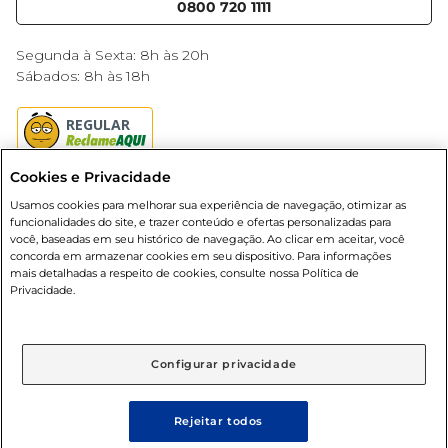
Blog Mercantil
0800 720 1111
especial e memorável.
Cencosud Media
Black Friday
Segunda à Sexta: 8h às 20h
Sábados: 8h às 18h
Cookies e Privacidade
Usamos cookies para melhorar sua experiência de navegação, otimizar as
funcionalidades do site, e trazer conteúdo e ofertas personalizadas para
você, baseadas em seu histórico de navegação. Ao clicar em aceitar, você
Baixe nosso App
concorda em armazenar cookies em seu dispositivo. Para informações
mais detalhadas a respeito de cookies, consulte nossa Política de
Privacidade.
Configurar privacidade
Formas de pagamento
Dúvidas frequentes (FAQ)
Rejeitar todos