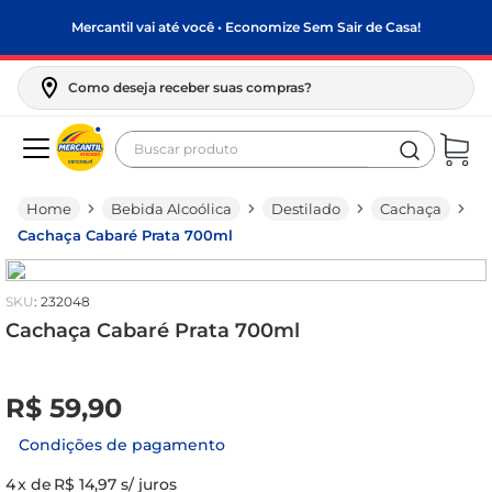
Mercantil vai até você • Economize Sem Sair de Casa!
Como deseja receber suas compras?
Buscar produto
Termos mais buscados
Bebida Alcoólica
Destilado
Cachaça
biscoito
Cachaça Cabaré Prata 700ml
frango
arroz
:
232048
papel higiênico
Cachaça Cabaré Prata 700ml
leite pó
R$
0
,
00
R$
59
,
90
feijão
leite condensado
Condições de pagamento
sabão pó
4
x de
R$ 14,97
s/ juros