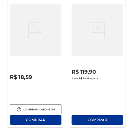
Conhaque Presidente 900ml
Whisky Jack Daniels
Tennessee Fire 1l
R$
0
,
00
R$
119
,
90
R$
0
,
00
R$
18
,
59
4
x de
R$ 29,98
s/ juros
COMPRAR
CAIXA
6
UN