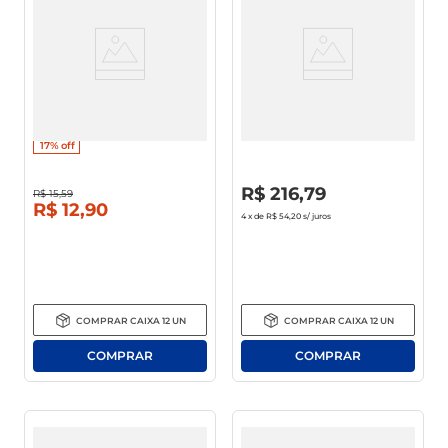
Vodka Slova 970ml
Whisky Old Parr 12 Anos 1l
17%
off
R$
0
,
00
R$
216
,
79
R$
15
,
59
R$
12
,
90
4
x de
R$ 54,20
s/ juros
COMPRAR
CAIXA
12
UN
COMPRAR
CAIXA
12
UN