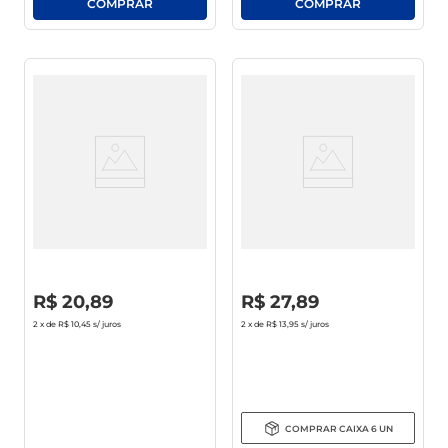
Aguardente 51 Composta
Vodka Vorus 1l
Ouro Garrafa 965ml
R$
0
,
00
R$
0
,
00
R$
20
,
89
R$
27
,
89
2
x de
R$ 10,45
s/ juros
2
x de
R$ 13,95
s/ juros
COMPRAR
CAIXA
6
UN