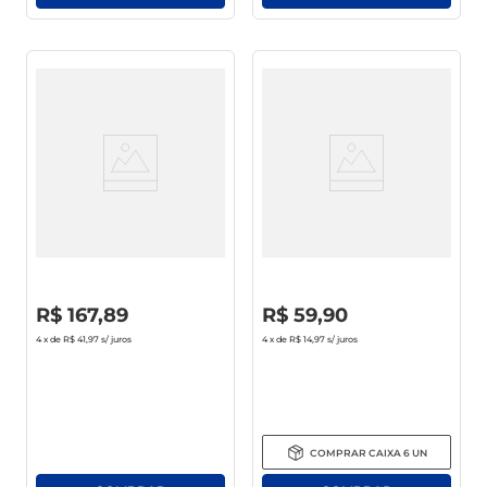
Whisky Jim Beam White
Cachaça Cabaré Amburana
Bourbon 1l
700ml
R$
0
,
00
R$
0
,
00
R$
167
,
89
R$
59
,
90
4
x de
R$ 41,97
s/ juros
4
x de
R$ 14,97
s/ juros
COMPRAR
CAIXA
6
UN