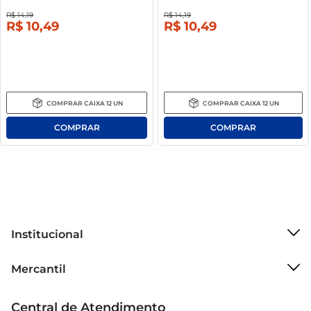
R$
14
,
19
R$
14
,
19
R$
10
,
49
R$
10
,
49
COMPRAR
CAIXA
12
UN
COMPRAR
CAIXA
12
UN
Institucional
Sobre o Mercantil
Mercantil
Grupo Cencosud
Cartão Mercantil
Trabalhe conosco
Central de Atendimento