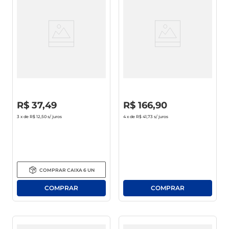
Gin Rocks Dry Seco Garrafa 1l
Whisky Johnnie Walker Black
Label 12 Anos 750ml
R$
0
,
00
R$
0
,
00
R$
37
,
49
R$
166
,
90
3
x de
R$ 12,50
s/ juros
4
x de
R$ 41,73
s/ juros
COMPRAR
CAIXA
6
UN