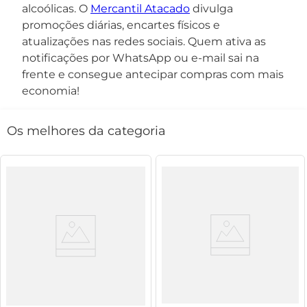
alcoólicas. O
Mercantil Atacado
divulga
promoções diárias, encartes físicos e
atualizações nas redes sociais. Quem ativa as
notificações por WhatsApp ou e-mail sai na
frente e consegue antecipar compras com mais
economia!
Os melhores da categoria
Cerveja Baden Baden Golden Ale
Cerveja Baden Baden American
Garrafa 600ml
IPA Puro Malte Garrafa 600ml
26%
off
26%
off