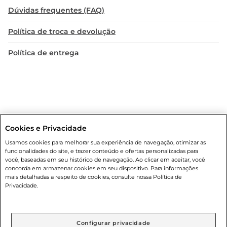
Dúvidas frequentes (FAQ)
Política de troca e devolução
Política de entrega
Cookies e Privacidade
Condições gerais
: Em caso de divergência de valores, o valor válido
Usamos cookies para melhorar sua experiência de navegação, otimizar as
é o do carrinho de compras. Fotos ilustrativas. Compras sujeitas a
funcionalidades do site, e trazer conteúdo e ofertas personalizadas para
confirmação de estoque. Compras podem ser canceladas em caso
você, baseadas em seu histórico de navegação. Ao clicar em aceitar, você
de suspeita de fraude. A fim de garantir o acesso de um maior
concorda em armazenar cookies em seu dispositivo. Para informações
número de clientes as nossas promoções, a compra de produtos
mais detalhadas a respeito de cookies, consulte nossa Política de
com preços promocionais poderá ter sua quantidade limitada por
Privacidade.
cliente. Os preços, ofertas e condições são exclusivos para o e-
commerce e válidos durante o dia de hoje, podendo sofrer alterações
sem prévia notificação. Proibida a venda de bebidas alcoólicas para
menores de 18 anos, conforme Lei n.º 8069/90, art. 81, inciso II
Configurar privacidade
(Estatuto da Criança e do Adolescente). Preços e condições