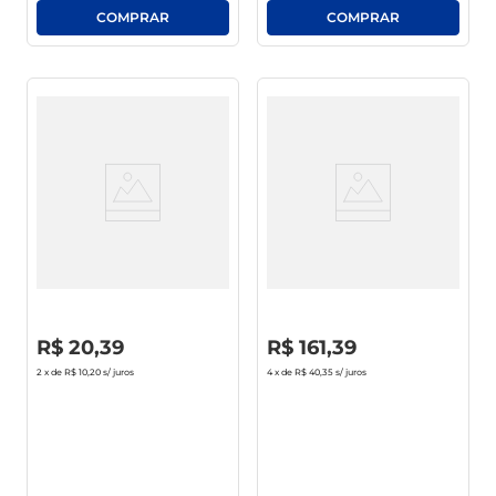
Conhaque Domus 900ml
Gin Tanqueray Sevilla 700ml
R$
0
,
00
R$
0
,
00
R$
20
,
39
R$
161
,
39
2
x de
R$ 10,20
s/ juros
4
x de
R$ 40,35
s/ juros