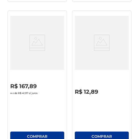
Whisky Jim Beam Honey 1l
Vodka Bolvana Tridestilada
965ml
R$
0
,
00
R$
167
,
89
R$
0
,
00
R$
12
,
89
4
x de
R$ 41,97
s/ juros