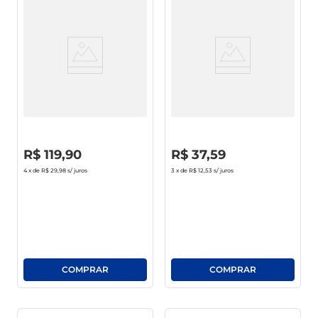
Whisky Jack Daniels Honey 1l
Gin Salton Theros 1l
R$
0
,
00
R$
0
,
00
R$
119
,
90
R$
37
,
59
4
x de
R$ 29,98
s/ juros
3
x de
R$ 12,53
s/ juros