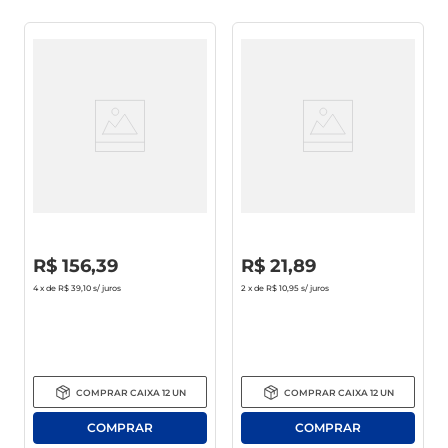
Gin Tanqueray London Dry
Conhaque Dreher 900ml
750ml
R$
0
,
00
R$
0
,
00
R$
156
,
39
R$
21
,
89
4
x de
R$ 39,10
s/ juros
2
x de
R$ 10,95
s/ juros
COMPRAR
CAIXA
12
UN
COMPRAR
CAIXA
12
UN