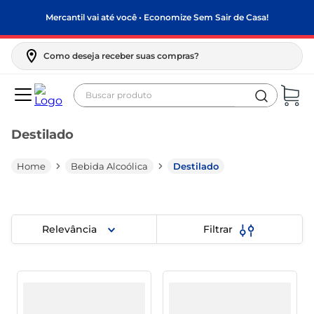
Mercantil vai até você • Economize Sem Sair de Casa!
Como deseja receber suas compras?
Buscar produto
Termos mais buscados
Destilado
biscoito
frango
Bebida Alcoólica
Destilado
arroz
papel higiênico
Relevância
Filtrar
leite pó
feijão
leite condensado
sabão pó