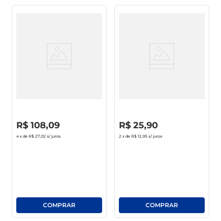
Whisky White Horse 1l
Conhaque De Alcatrão São
João Da Barra 900ml
R$
0
,
00
R$
0
,
00
R$
108
,
09
R$
25
,
90
4
x de
R$ 27,02
s/ juros
2
x de
R$ 12,95
s/ juros