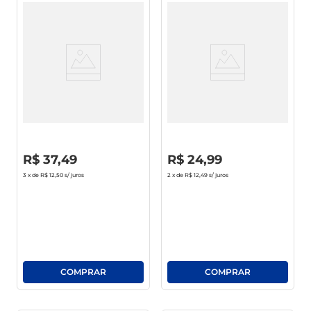
Gin Rocks Strawberry Doce 1l
Vodka Natasha 900ml
R$
0
,
00
R$
0
,
00
R$
37
,
49
R$
24
,
99
3
x de
R$ 12,50
s/ juros
2
x de
R$ 12,49
s/ juros