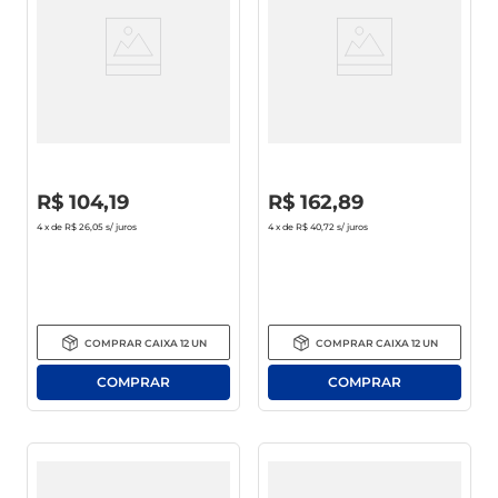
café
macarrão
Whisky Johnnie Walker Red
Whisky Old Parr 12 Anos 750ml
Label 750ml
R$
0
,
00
R$
0
,
00
R$
104
,
19
R$
162
,
89
4
x de
R$ 26,05
s/ juros
4
x de
R$ 40,72
s/ juros
COMPRAR
CAIXA
12
UN
COMPRAR
CAIXA
12
UN