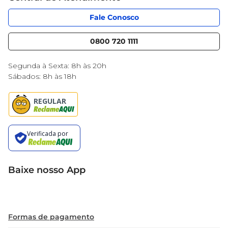
Código de Ética
Sobre Privacidade
App Mercantil
Portal do fornecedor
Fale Conosco
Serviços
Nossas lojas
Blog Mercantil
0800 720 1111
Cencosud Media
Black Friday
Segunda à Sexta: 8h às 20h
Sábados: 8h às 18h
Baixe nosso App
Formas de pagamento