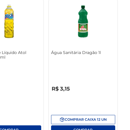
 Líquido Atol
Água Sanitária Dragão 1l
0ml
R$
0
,
00
R$
3
,
15
COMPRAR
CAIXA
12
UN