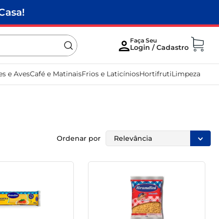
Casa!
es e Aves
Café e Matinais
Frios e Laticínios
Hortifruti
Limpeza
Ordenar por
Relevância