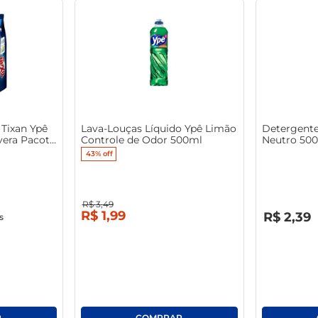
Tixan Ypê
Lava-Louças Líquido Ypê Limão
Detergente
era Pacote
Controle de Odor 500ml
Neutro 50
43%
off
R$
3
,
49
R$
0
,
00
R$
1
,
99
R$
2
,
39
s