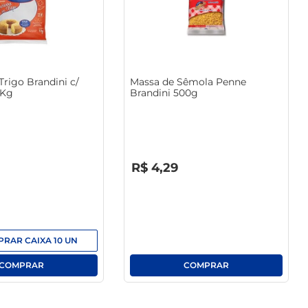
Trigo Brandini c/
Massa de Sêmola Penne
1Kg
Brandini 500g
R$
0
,
00
R$
4
,
29
PRAR
CAIXA
10
UN