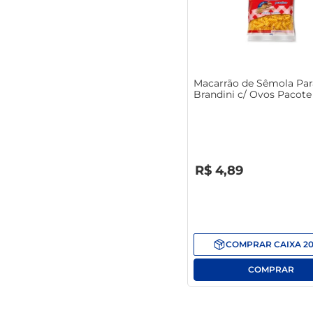
Macarrão de Sêmola Par
Brandini c/ Ovos Pacot
R$
0
,
00
R$
4
,
89
COMPRAR
CAIXA
2