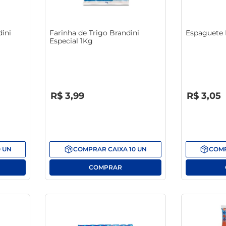
café
ini
Farinha de Trigo Brandini
Espaguete 
Especial 1Kg
R$
0
,
00
R$
0
,
00
R$
3
,
99
R$
3
,
05
0
UN
COMPRAR
CAIXA
10
UN
COM