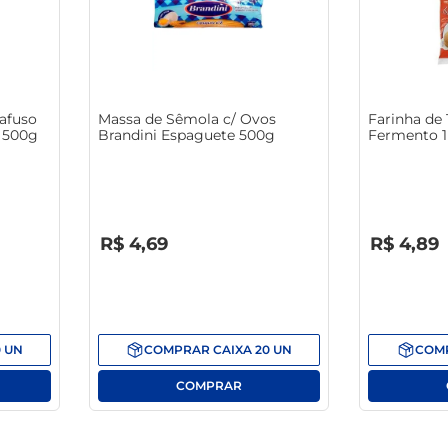
afuso
Massa de Sêmola c/ Ovos
Farinha de 
e 500g
Brandini Espaguete 500g
Fermento 
R$
0
,
00
R$
0
,
00
R$
4
,
69
R$
4
,
89
0
UN
COMPRAR
CAIXA
20
UN
COM