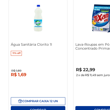
Água Sanitária Clorito 1l
Lava-Roupas em Pó 
Concentrado Primav
1.6Kg
11%
off
R$
0
,
00
R$
22
,
99
R$
1
,
89
R$
1
,
69
2
x de
R$ 11,49
sem juro
COMPRAR
CAIXA
12
UN