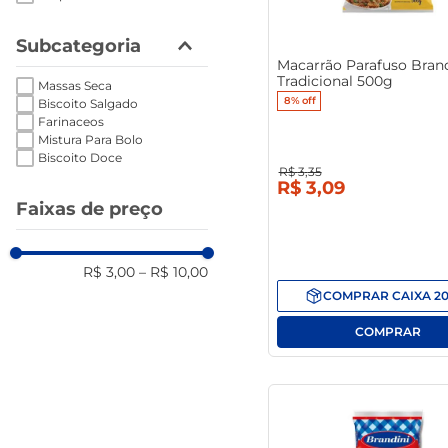
Subcategoria
Macarrão Parafuso Brand
Tradicional 500g
Massas Seca
8%
off
Biscoito Salgado
Farinaceos
Mistura Para Bolo
Biscoito Doce
R$
3
,
35
R$
3
,
09
Faixas de preço
R$ 3,00
–
R$ 10,00
COMPRAR
CAIXA
2