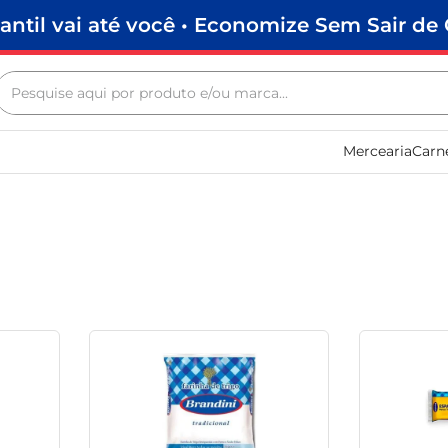
antil vai até você • Economize Sem Sair de 
Pesquise aqui por produto e/ou marca...
Termos mais buscados
Mercearia
Carn
biscoito
frango
arroz
papel higiênico
feijão
leite pó
leite condensado
sabão pó
macarrão