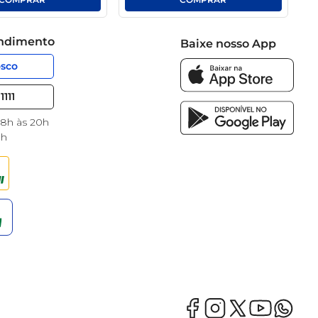
endimento
Baixe nosso App
osco
1111
 8h às 20h
8h