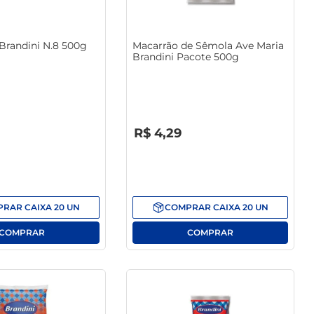
Brandini N.8 500g
Macarrão de Sêmola Ave Maria
Brandini Pacote 500g
R$
0
,
00
R$
4
,
29
PRAR
CAIXA
20
UN
COMPRAR
CAIXA
20
UN