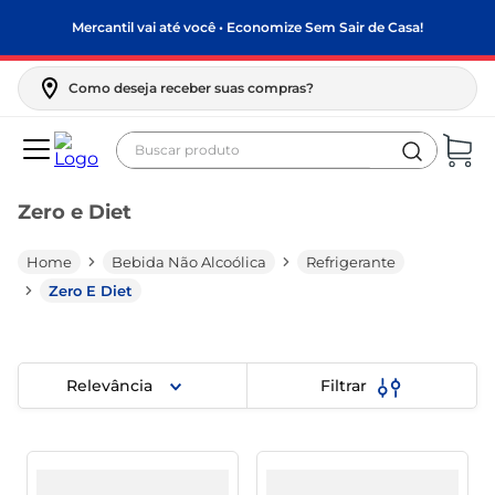
Mercantil vai até você • Economize Sem Sair de Casa!
Como deseja receber suas compras?
Buscar produto
Termos mais buscados
Zero e Diet
biscoito
frango
Bebida Não Alcoólica
Refrigerante
arroz
Zero E Diet
papel higiênico
leite pó
Relevância
Filtrar
feijão
leite condensado
sabão pó