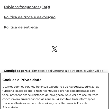
Dúvidas frequentes (FAQ)
Política de troca e devolução
Política de entrega
Condições gerais
: Em caso de divergência de valores, o valor válido
é o do carrinho de compras. Fotos ilustrativas. Compras sujeitas a
Cookies e Privacidade
confirmação de estoque. Compras podem ser canceladas em caso
de suspeita de fraude. A fim de garantir o acesso de um maior
Usamos cookies para melhorar sua experiência de navegação, otimizar as
número de clientes as nossas promoções, a compra de produtos
funcionalidades do site, e trazer conteúdo e ofertas personalizadas para
com preços promocionais poderá ter sua quantidade limitada por
você, baseadas em seu histórico de navegação. Ao clicar em aceitar, você
cliente. Os preços, ofertas e condições são exclusivos para o e-
concorda em armazenar cookies em seu dispositivo. Para informações
commerce e válidos durante o dia de hoje, podendo sofrer alterações
mais detalhadas a respeito de cookies, consulte nossa Política de
sem prévia notificação. Proibida a venda de bebidas alcoólicas para
Privacidade.