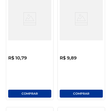
Refrigerante Coca-Cola S/
Refrigerante Guaraná
Açucar Pet 2l
Antarctica S/ Açúcar Pet 2l
R$
0
,
00
R$
0
,
00
R$
10
,
79
R$
9
,
89