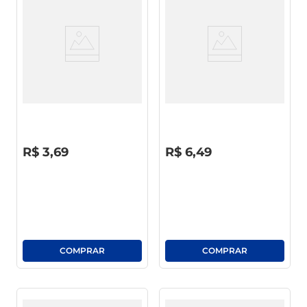
café
macarrão
Refrigerante Coca-Cola S/
Refrigerante Coca-Cola S/
Açúcar Lata 350ml
Açúcar Pet 1l
R$
0
,
00
R$
0
,
00
R$
3
,
69
R$
6
,
49