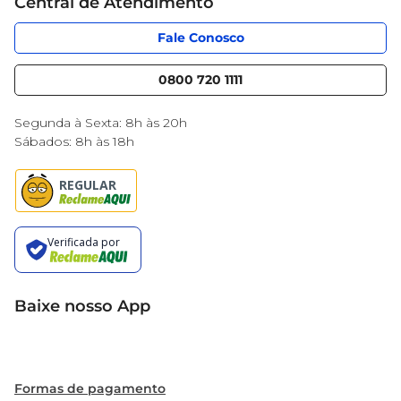
Central de Atendimento
Código de Ética
Sobre Privacidade
App Mercantil
Portal do fornecedor
Fale Conosco
Serviços
Nossas lojas
Blog Mercantil
0800 720 1111
Cencosud Media
Black Friday
Segunda à Sexta: 8h às 20h
Sábados: 8h às 18h
Baixe nosso App
Formas de pagamento