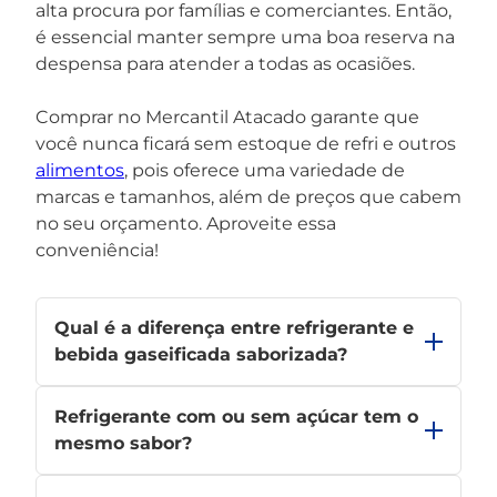
alta procura por famílias e comerciantes. Então,
é essencial manter sempre uma boa reserva na
despensa para atender a todas as ocasiões.
Comprar no Mercantil Atacado garante que
você nunca ficará sem estoque de refri e outros
alimentos
, pois oferece uma variedade de
marcas e tamanhos, além de preços que cabem
no seu orçamento. Aproveite essa
conveniência!
Qual é a diferença entre refrigerante e
bebida gaseificada saborizada?
Refrigerante é uma bebida gaseificada que
Refrigerante com ou sem açúcar tem o
contém
açúcar ou adoçantes
, além de
saborizantes e corantes. Já a bebida gaseificada
mesmo sabor?
saborizada pode ser qualquer bebida com gás e
Opções com e sem açúcar podem ter sabores
sabor, mas sem necessariamente conter açúcar