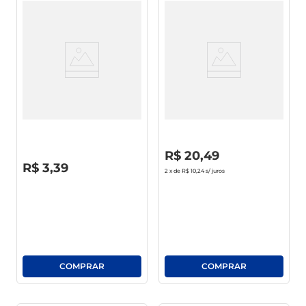
Refrigerante Fanta Zero Lata
Refrigerante Coca-Cola S/
350ml
Açúcar Lata Pack C/ 6 Unid De
350ml CadaLeve+Pague -
R$
0
,
00
R$
20
,
49
R$
0
,
00
R$
3
,
39
2
x de
R$ 10,24
s/ juros