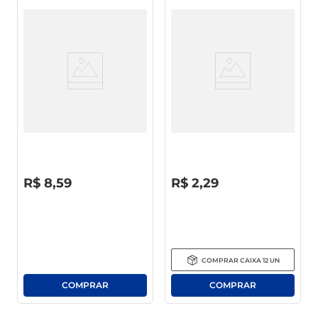
Refrigerante Coca-Cola S/
Refrigerante Pepsi Black Zero
Açúcar Pet 1.5l
Açúcar Pet 200ml
R$
0
,
00
R$
0
,
00
R$
8
,
59
R$
2
,
29
COMPRAR
CAIXA
12
UN