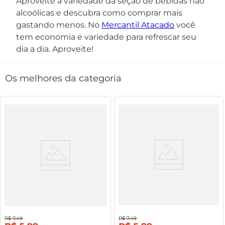
Aproveite a variedade da seção de bebidas não
alcoólicas e descubra como comprar mais
gastando menos. No
Mercantil Atacado
você
tem economia e variedade para refrescar seu
dia a dia. Aproveite!
Os melhores da categoria
Energético Night Blue Pet 2l
Energético Night Blue Melancia
Pet 2l
20%
off
20%
off
R$
7
,
49
R$
7
,
49