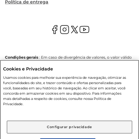
Política de entrega
Condições gerais
: Em caso de divergência de valores, o valor válido
é o do carrinho de compras. Fotos ilustrativas. Compras sujeitas a
Cookies e Privacidade
confirmação de estoque. Compras podem ser canceladas em caso
de suspeita de fraude. A fim de garantir o acesso de um maior
Usamos cookies para melhorar sua experiência de navegação, otimizar as
número de clientes as nossas promoções, a compra de produtos
funcionalidades do site, e trazer conteúdo e ofertas personalizadas para
com preços promocionais poderá ter sua quantidade limitada por
você, baseadas em seu histórico de navegação. Ao clicar em aceitar, você
cliente. Os preços, ofertas e condições são exclusivos para o e-
concorda em armazenar cookies em seu dispositivo. Para informações
commerce e válidos durante o dia de hoje, podendo sofrer alterações
mais detalhadas a respeito de cookies, consulte nossa Política de
sem prévia notificação. Proibida a venda de bebidas alcoólicas para
Privacidade.
menores de 18 anos, conforme Lei n.º 8069/90, art. 81, inciso II
(Estatuto da Criança e do Adolescente). Preços e condições
exclusivos para o
www.mercantilatacado.com.br
, podendo sofrer
alterações sem aviso prévio. O valor mínimo para as compras on-line
Configurar privacidade
é de R$ 100,00.