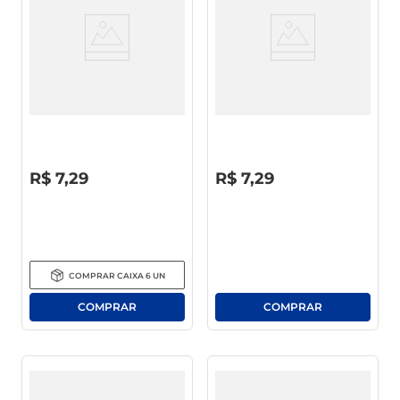
café
macarrão
Chá Preto Ice Tea Leão
Chá Preto Ice Tea Leão Limão
Pêssego 1l
1l
R$
0
,
00
R$
0
,
00
R$
7
,
29
R$
7
,
29
COMPRAR
CAIXA
6
UN