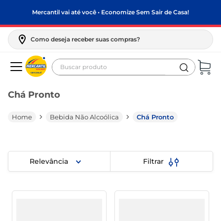
Mercantil vai até você • Economize Sem Sair de Casa!
Como deseja receber suas compras?
Buscar produto
Termos mais buscados
Chá Pronto
biscoito
frango
Bebida Não Alcoólica
Chá Pronto
arroz
papel higiênico
Relevância
Filtrar
feijão
leite pó
leite condensado
sabão pó