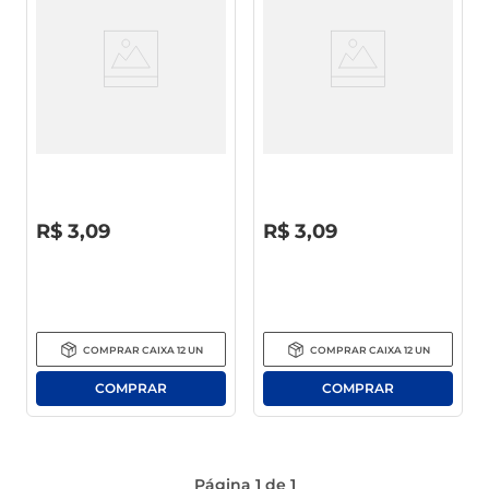
Chá Drink T Limão 300ml
Chá Drink T Pêssego 300ml
R$
0
,
00
R$
0
,
00
R$
3
,
09
R$
3
,
09
COMPRAR
CAIXA
12
UN
COMPRAR
CAIXA
12
UN
Página
1
de
1