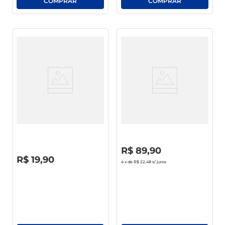
Vinho Nacional Pérgola Suave
Vinho Argentino Las Perdices
Tinto 750ml
Reserva Malbec Tinto 750ml
R$
0
,
00
R$
89
,
90
R$
0
,
00
R$
19
,
90
4
x de
R$ 22,48
s/ juros