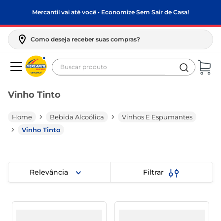
Mercantil vai até você • Economize Sem Sair de Casa!
Como deseja receber suas compras?
Buscar produto
Termos mais buscados
Vinho Tinto
biscoito
frango
Bebida Alcoólica
Vinhos E Espumantes
arroz
Vinho Tinto
papel higiênico
feijão
Relevância
Filtrar
leite pó
leite condensado
sabão pó