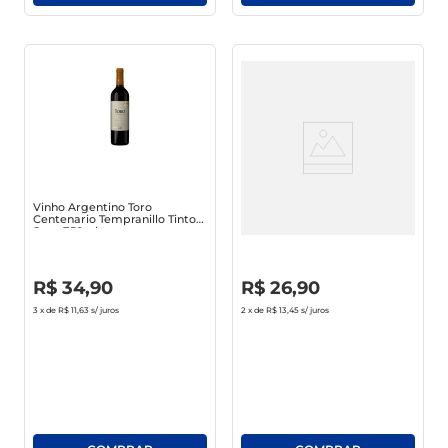
Vinho Argentino Toro
Vinho Nacional Quinta Do
Centenario Tempranillo Tinto
Morgado Bordo Suave 1l
Seco 750ml
R$
0
,
00
R$
0
,
00
R$
34
,
90
R$
26
,
90
3
x de
R$ 11,63
s/ juros
2
x de
R$ 13,45
s/ juros