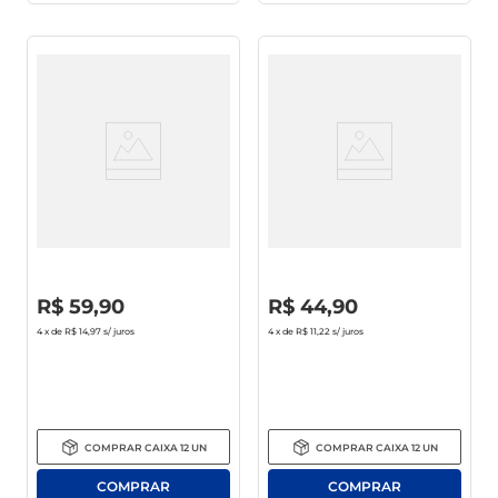
Vinho Chileno Casillero Del
Vinho Chileno Gato Negro
Diablo Malbec 750ml
Carménère Tinto Seco 750ml
R$
0
,
00
R$
0
,
00
R$
59
,
90
R$
44
,
90
4
x de
R$ 14,97
s/ juros
4
x de
R$ 11,22
s/ juros
COMPRAR
CAIXA
12
UN
COMPRAR
CAIXA
12
UN