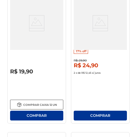
Vinho Nacional Quinta Do
Vinho Chileno Reno Cabernet
Morgado Tinto 750ml
Sauvignon Seco Tinto 750ml
17%
off
R$
29
,
90
R$
24
,
90
R$
0
,
00
R$
19
,
90
2
x de
R$ 12,45
s/ juros
COMPRAR
CAIXA
12
UN