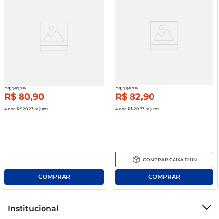
Gin Tanqueray Sevilla 700ml
Gin Tanqueray London Dry 750ml
50%
off
47%
off
R$
161
,
39
R$
156
,
39
R$
80
,
90
R$
82
,
90
4
x de
R$ 20,23
s/ juros
4
x de
R$ 20,73
s/ juros
COMPRAR
CAIXA
12
UN
Institucional