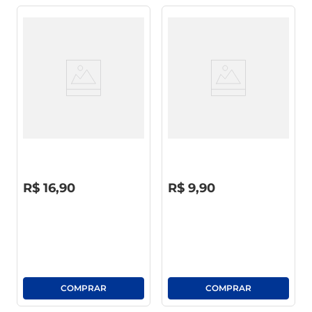
Vinho Nacional Campo Largo
VINHO NAC QUINTA
Tinto Suave 750ml
MORGADO SECO TTO 245ML
R$
0
,
00
R$
0
,
00
R$
16
,
90
R$
9
,
90