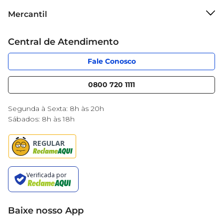
Sobre o Mercantil
Mercantil
Grupo Cencosud
Cartão Mercantil
Trabalhe conosco
Central de Atendimento
Código de Ética
Sobre Privacidade
App Mercantil
Portal do fornecedor
Fale Conosco
Serviços
Nossas lojas
Blog Mercantil
0800 720 1111
Cencosud Media
Black Friday
Segunda à Sexta: 8h às 20h
Sábados: 8h às 18h
Baixe nosso App