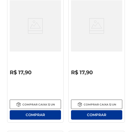
Vinho Nacional Vinhedos Do
Vinho Nacional Vinhedos Do
Vale Tinto Suave 750ml
Vale Tinto Seco 750ml
R$
0
,
00
R$
0
,
00
R$
17
,
90
R$
17
,
90
COMPRAR
CAIXA
12
UN
COMPRAR
CAIXA
12
UN