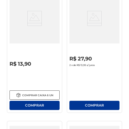
macarrão
café
Vinho Nacional Tinto Suave
Vinho Nacional Pérgola Suave
Chalise Serra Gaúcha 750ml
Tinto 1l
R$
0
,
00
R$
27
,
90
R$
0
,
00
R$
13
,
90
2
x de
R$ 13,95
s/ juros
COMPRAR
CAIXA
6
UN