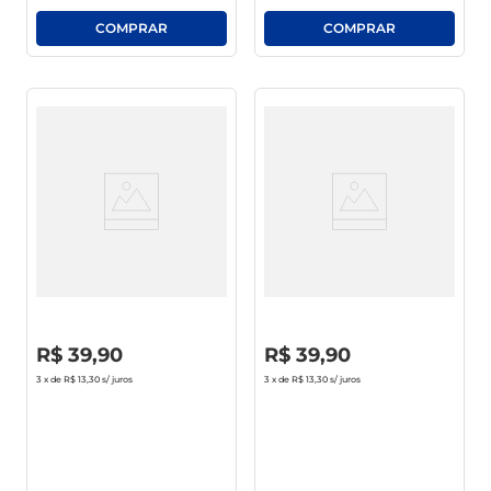
Vinho Espanhol Esteban
Vinho Chileno Concha Y Toro
Martin Garnacha Syrah Seco
Reservado Spritzer Moscato
D.O.P 750ml
750ml
R$
0
,
00
R$
0
,
00
R$
39
,
90
R$
39
,
90
3
x de
R$ 13,30
s/ juros
3
x de
R$ 13,30
s/ juros