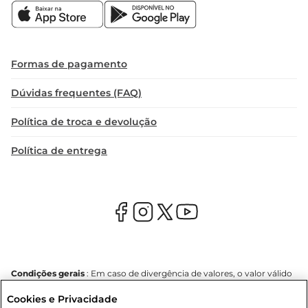
Formas de pagamento
Dúvidas frequentes (FAQ)
Política de troca e devolução
Política de entrega
Condições gerais
: Em caso de divergência de valores, o valor válido
é o do carrinho de compras. Fotos ilustrativas. Compras sujeitas a
Cookies e Privacidade
confirmação de estoque. Compras podem ser canceladas em caso