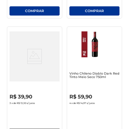
Vinho Chileno Concha Y Toro
Vinho Chileno Diablo Dark Red
Reservado Merlot Tinto 750ml
Tinto Meio Seco 750ml
R$
0
,
00
R$
0
,
00
R$
39
,
90
R$
59
,
90
3
x de
R$ 13,30
s/ juros
4
x de
R$ 14,97
s/ juros