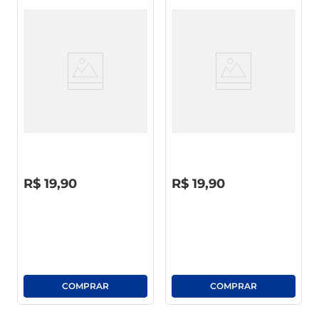
Vinho Nacional Quinta Do
Vinho Nacional Pérgola Seco
Morgado
Tinto 750ml
R$
0
,
00
R$
0
,
00
R$
19
,
90
R$
19
,
90