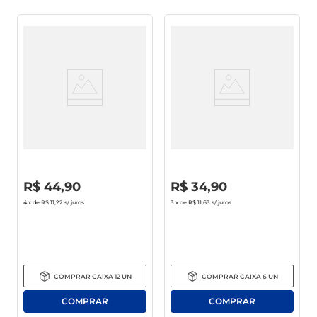
Vinho Chileno Gato Negro
Vinho Argentino Toro
Merlot Tinto Meio Seco 750ml
Centenario Malbec Tinto Meio
Seco 750ml
R$
0
,
00
R$
0
,
00
R$
44
,
90
R$
34
,
90
4
x de
R$ 11,22
s/ juros
3
x de
R$ 11,63
s/ juros
COMPRAR
CAIXA
12
UN
COMPRAR
CAIXA
6
UN