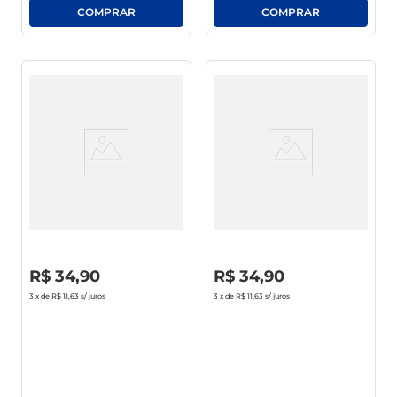
Vinho Argentino Toro
Vinho Português Alecrim Tinto
Centenário Rosé 750ml
750ml
R$
0
,
00
R$
0
,
00
R$
34
,
90
R$
34
,
90
3
x de
R$ 11,63
s/ juros
3
x de
R$ 11,63
s/ juros