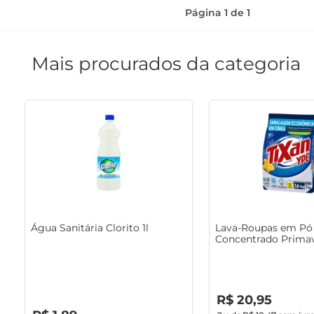
Página
1
de
1
Mais procurados da categoria
Água Sanitária Clorito 1l
Lava-Roupas em Pó 
Concentrado Primav
1.6Kg
R$
0
,
00
R$
20
,
95
R$
0
,
00