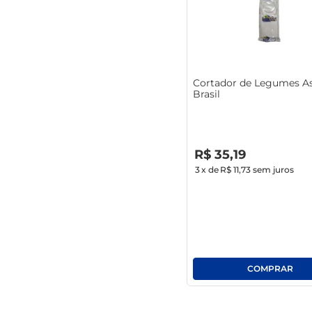
Cortador de Legumes A
Brasil
R$
0
,
00
R$
35
,
19
3
x de
R$ 11,73
sem juros