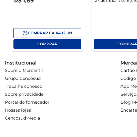
R$
1
,
89
2
x de
R$ 10,47
sem jur
COMPRAR
CAIXA
12
UN
Institucional
Mercan
Sobre o Mercantil
Cartão 
Grupo Cencosud
Código 
Trabalhe conosco
App Mer
Sobre privacidade
Serviço
Portal do fornecedor
Blog Me
Nossas lojas
Encarte
Cencosud Media