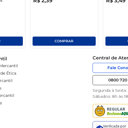
R$
2
,
39
R$
3
,
49
os
Central de At
til
Mercantil
Fale Con
de Ética
0800 720 
cantil
s
Segunda à Sexta:
rcantil
Sábados: 8h às 1
s