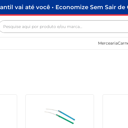
antil vai até você • Economize Sem Sair de 
Pesquise aqui por produto e/ou marca...
Termos mais buscados
Mercearia
Carn
biscoito
frango
arroz
papel higiênico
leite pó
feijão
leite condensado
sabão pó
café