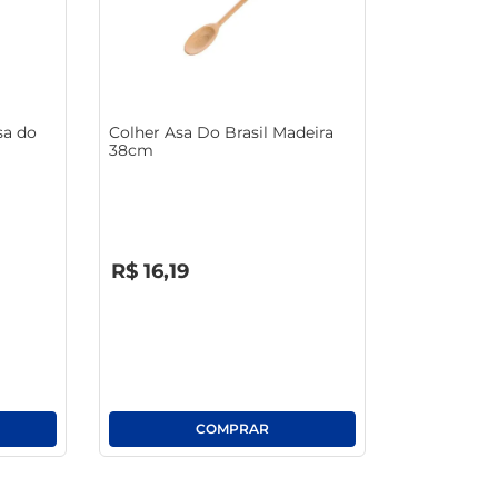
sa do
Colher Asa Do Brasil Madeira
38cm
R$
0
,
00
R$
16
,
19