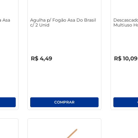
macarrão
a Asa
Agulha p/ Fogão Asa Do Brasil
Descascado
c/ 2 Unid
Multiuso Ho
R$
0
,
00
R$
0
,
00
R$
4
,
49
R$
10
,
09