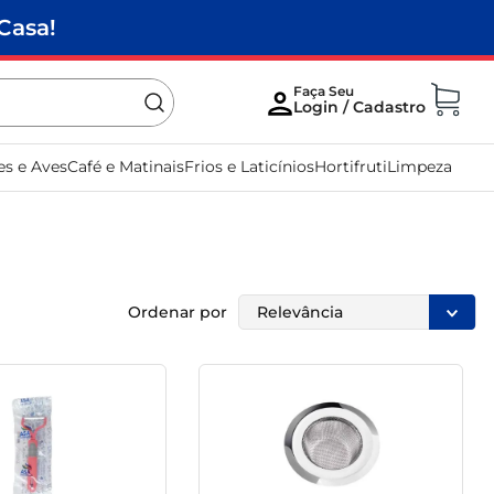
Casa!
es e Aves
Café e Matinais
Frios e Laticínios
Hortifruti
Limpeza
Ordenar por
Relevância