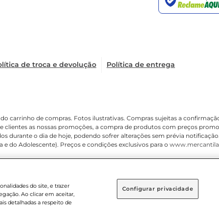
lítica de troca e devolução
Política de entrega
é o do carrinho de compras. Fotos ilustrativas. Compras sujeitas a confir
de clientes as nossas promoções, a compra de produtos com preços promoci
os durante o dia de hoje, podendo sofrer alterações sem prévia notificaçã
ança e do Adolescente). Preços e condições exclusivos para o
www.mercantila
alidades do site, e trazer
Configurar privacidade
gação. Ao clicar em aceitar,
s detalhadas a respeito de