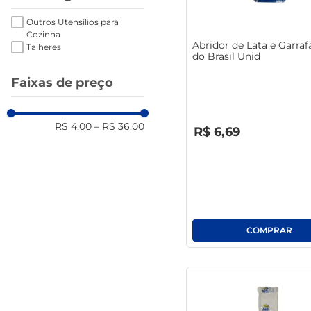
Outros Utensílios para
Cozinha
Abridor de Lata e Garraf
Talheres
do Brasil Unid
Faixas de preço
R$
0
,
00
R$ 4,00
–
R$ 36,00
R$
6
,
69