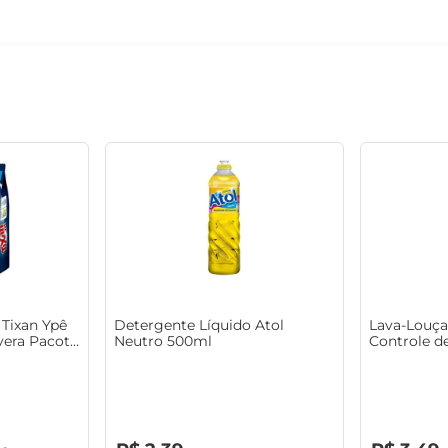
Tixan Ypê
Detergente Líquido Atol
Lava-Louça
era Pacote
Neutro 500ml
Controle d
R$
0
,
00
R$
0
,
00