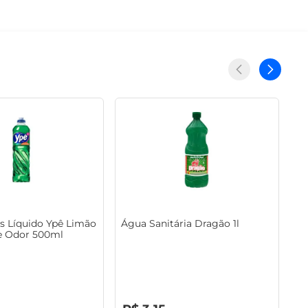
s Líquido Ypê Limão
Água Sanitária Dragão 1l
e Odor 500ml
R$
0
,
00