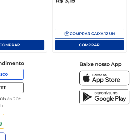
R$
3
,
15
COMPRAR
CAIXA
12
UN
endimento
Baixe nosso App
osco
1111
 8h às 20h
8h