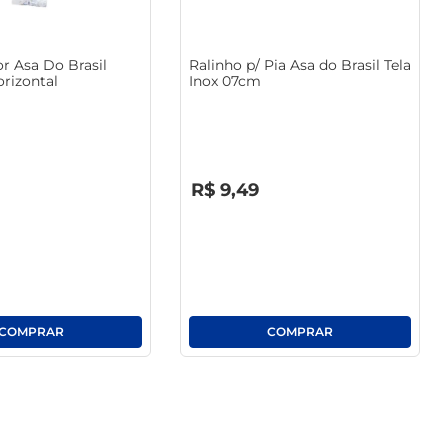
r Asa Do Brasil
Ralinho p/ Pia Asa do Brasil Tela
rizontal
Inox 07cm
R$
0
,
00
R$
9
,
49