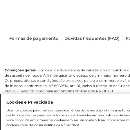
Formas de pagamento
Dúvidas frequentes (FAQ)
Po
Condições gerais
: Em caso de divergência de valores, o valor válido 
de suspeita de fraude. A fim de garantir o acesso de um maior número 
Os preços, ofertas e condições são exclusivos para o e-commerce e válid
de 18 anos, conforme Lei n.º 8069/90, art. 81, inciso II (Estatuto da Cri
prévio. O valor mínimo para as compras on-line é de R$ 100,00.
Cookies e Privacidade
Usamos cookies para melhorar sua experiência de navegação, otimizar as funcion
© 2026 Copyright. Todos os direitos reservados Mercantil Atacado.
conteúdo e ofertas personalizadas para você, baseadas em seu histórico de nave
você concorda em armazenar cookies em seu dispositivo. Para informações mai
cookies, consulte nossa Política de Privacidade.