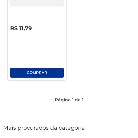
café
macarrão
R$
0
,
00
R$
11
,
79
Página
1
de
1
Mais procurados da categoria