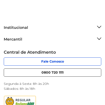
Institucional
Sobre o Mercantil
Mercantil
Grupo Cencosud
Cartão Mercantil
Trabalhe conosco
Central de Atendimento
Código de Ética
Sobre Privacidade
App Mercantil
Portal do fornecedor
Fale Conosco
Serviços
Nossas lojas
Blog Mercantil
0800 720 1111
Cencosud Media
Black Friday
Segunda à Sexta: 8h às 20h
Sábados: 8h às 18h