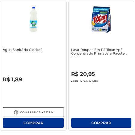
Água Sanitária Clorito 1l
Lava-Roupas Em Pó Tixan Ypê
Concentrado Primavera Pacote
1.6Kg
R$
0
,
00
R$
20
,
95
R$
0
,
00
R$
1
,
89
2
x de
R$ 10,47
s/ juros
COMPRAR
CAIXA
12
UN