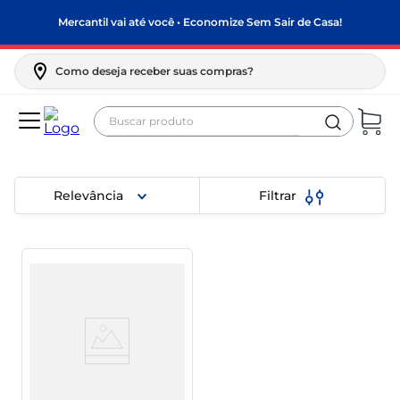
Mercantil vai até você • Economize Sem Sair de Casa!
Como deseja receber suas compras?
Buscar produto
Anhanguera
Termos mais buscados
biscoito
Relevância
Filtrar
frango
arroz
papel higiênico
leite pó
feijão
leite condensado
sabão pó
Álcool Anhanguera 54% 1l