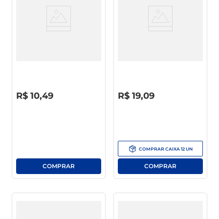
Desinfetante Ajax Banheiro
Limpador Ajax Fresh Lemon 1l
500ml 20% De Desconto
R$
0
,
00
R$
0
,
00
R$
10
,
49
R$
19
,
09
COMPRAR
CAIXA
12
UN