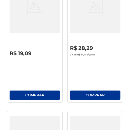
Limpador Multiuso Ajax
Limpador Ajax Limpeza
Limpeza Pesada Fresh 1l
Pesada Fresh Lemon 1.75l
R$
0
,
00
R$
28
,
29
R$
0
,
00
R$
19
,
09
2
x de
R$ 14,14
s/ juros