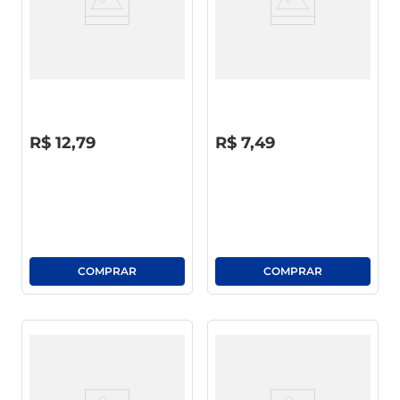
Limpador Desengordurante
Limpador Multiuso Ajax
Cozinha Ajax Squeeze 500ml
Perfumado Flores De Lavanda
500ml
R$
0
,
00
R$
0
,
00
R$
12
,
79
R$
7
,
49