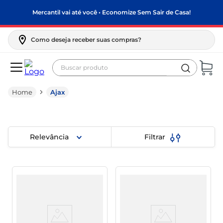
Mercantil vai até você • Economize Sem Sair de Casa!
Como deseja receber suas compras?
Buscar produto
Termos mais buscados
Ajax
biscoito
frango
arroz
Relevância
Filtrar
papel higiênico
feijão
leite pó
leite condensado
sabão pó