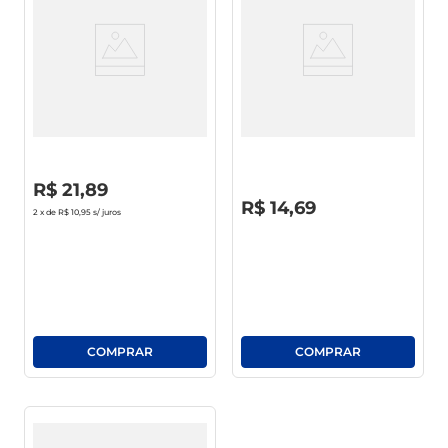
Limpador Ajax Limpeza
Limpador Uso Geral Ajax
Pesada 1.75l
Fresh Original 1l Grátis 20% De
Desconto
R$
0
,
00
R$
21
,
89
R$
0
,
00
R$
14
,
69
2
x de
R$ 10,95
s/ juros