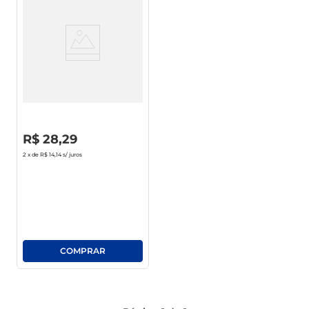
Limpador Fresh Ajax Limpeza
Pesada Frasco 1.75l Leve Mais
Pague Menos
R$
0
,
00
R$
28
,
29
2
x de
R$ 14,14
s/ juros