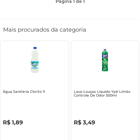
Página
1
de
1
Mais procurados da categoria
Água Sanitária Clorito 1l
Lava-Louças Líquido Ypê Limão
Controle De Odor 500ml
R$
0
,
00
R$
0
,
00
R$
1
,
89
R$
3
,
49