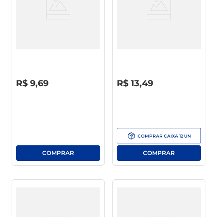
Limpador Desengordurante
Limpador Ajax Limpeza Geral
Cozinha Ajax Squeeze 500ml
Bouquet Flores 1l
20% De Desconto
R$
0
,
00
R$
0
,
00
R$
9
,
69
R$
13
,
49
COMPRAR
CAIXA
12
UN