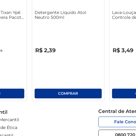
Tixan Ypê
Detergente Líquido Atol
Lava-Louça
era Pacote
Neutro 500ml
Controle d
R$
0
,
00
R$
0
,
00
R$
2
,
39
R$
3
,
49
os
Central de At
til
Mercantil
Fale Con
de Ética
0800 720 
cantil