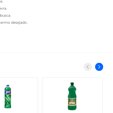
s.
avra.
 busca.
 termo desejado.