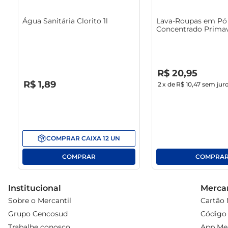
Água Sanitária Clorito 1l
Lava-Roupas em Pó 
Concentrado Primav
1.6Kg
R$
0
,
00
R$
20
,
95
R$
0
,
00
R$
1
,
89
2
x de
R$ 10,47
sem jur
COMPRAR
CAIXA
12
UN
Institucional
Mercan
Sobre o Mercantil
Cartão 
Grupo Cencosud
Código 
Trabalhe conosco
App Mer