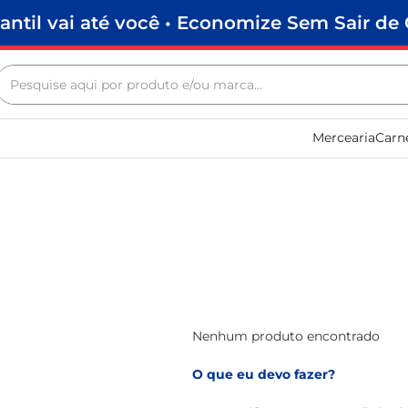
antil vai até você • Economize Sem Sair de 
Pesquise aqui por produto e/ou marca...
Termos mais buscados
Mercearia
Carn
biscoito
frango
arroz
papel higiênico
leite pó
feijão
leite condensado
Nenhum produto encontrado
café
O que eu devo fazer?
sabão pó