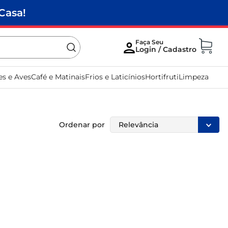
Casa!
es e Aves
Café e Matinais
Frios e Laticínios
Hortifruti
Limpeza
Ordenar por
Relevância