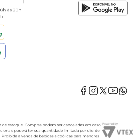
 8h às 20h
8h
mação de estoque. Compras podem ser canceladas em caso
onais poderá ter sua quantidade limitada por cliente.
o. Proibida a venda de bebidas alcoólicas para menores