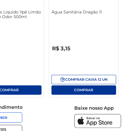
s Líquido Ypê Limão
Água Sanitária Dragão 1l
e Odor 500ml
R$
0
,
00
R$
3
,
15
COMPRAR
CAIXA
12
UN
endimento
Baixe nosso App
osco
1111