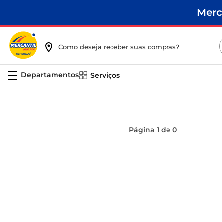
Merc
Como deseja receber suas compras?
Serviços
Página
1
de
0