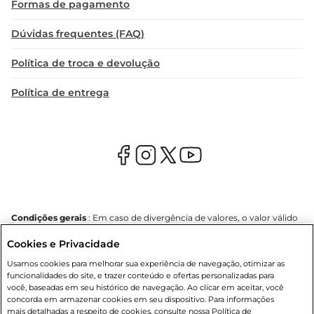
Formas de pagamento
Dúvidas frequentes (FAQ)
Política de troca e devolução
Política de entrega
Condições gerais
: Em caso de divergência de valores, o valor válido
é o do carrinho de compras. Fotos ilustrativas. Compras sujeitas a
Cookies e Privacidade
confirmação de estoque. Compras podem ser canceladas em caso
de suspeita de fraude. A fim de garantir o acesso de um maior
Usamos cookies para melhorar sua experiência de navegação, otimizar as
número de clientes as nossas promoções, a compra de produtos
funcionalidades do site, e trazer conteúdo e ofertas personalizadas para
com preços promocionais poderá ter sua quantidade limitada por
você, baseadas em seu histórico de navegação. Ao clicar em aceitar, você
cliente. Os preços, ofertas e condições são exclusivos para o e-
concorda em armazenar cookies em seu dispositivo. Para informações
commerce e válidos durante o dia de hoje, podendo sofrer alterações
mais detalhadas a respeito de cookies, consulte nossa Política de