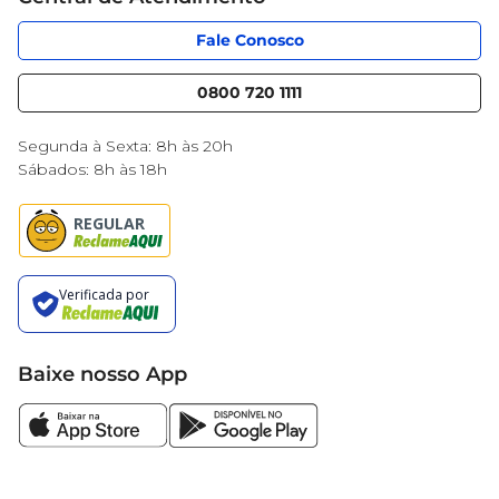
Código de Ética
Sobre Privacidade
App Mercantil
Portal do fornecedor
Fale Conosco
Serviços
Nossas lojas
Blog Mercantil
0800 720 1111
Cencosud Media
Black Friday
Segunda à Sexta: 8h às 20h
Sábados: 8h às 18h
Baixe nosso App