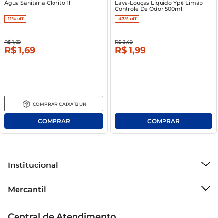
Água Sanitária Clorito 1l
Lava-Louças Líquido Ypê Limão
Controle De Odor 500ml
11%
off
43%
off
R$
1
,
89
R$
3
,
49
R$
1
,
69
R$
1
,
99
COMPRAR
CAIXA
12
UN
Institucional
Sobre o Mercantil
Mercantil
Grupo Cencosud
Cartão Mercantil
Trabalhe conosco
Central de Atendimento