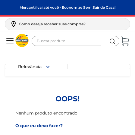
Mercantil vai até você • Economize Sem Sair de Casa!
Como deseja receber suas compras?
Buscar produto
Termos mais buscados
biscoito
Relevância
frango
arroz
papel higiênico
OOPS!
feijão
leite pó
Nenhum produto encontrado
leite condensado
O que eu devo fazer?
sabão pó