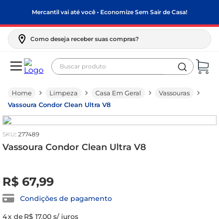
Mercantil vai até você • Economize Sem Sair de Casa!
Como deseja receber suas compras?
Buscar produto
Termos mais buscados
Limpeza
Casa Em Geral
Vassouras
biscoito
Vassoura Condor Clean Ultra V8
frango
arroz
:
277489
papel higiênico
Vassoura Condor Clean Ultra V8
feijão
R$
0
,
00
R$
67
,
99
leite pó
leite condensado
Condições de pagamento
sabão pó
4
x de
R$ 17,00
s/ juros