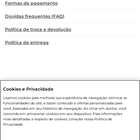
Formas de pagamento
Dúvidas frequentes (FAQ)
Política de troca e devolução
Política de entrega
Cookies e Privacidade
Condições gerais
: Em caso de divergência de valores, o valor válido
Usamos cookies para melhorar sua experiência de navegação, otimizar as
é o do carrinho de compras. Fotos ilustrativas. Compras sujeitas a
funcionalidades do site, e trazer conteúdo e ofertas personalizadas para
confirmação de estoque. Compras podem ser canceladas em caso
você, baseadas em seu histórico de navegação. Ao clicar em aceitar, você
de suspeita de fraude. A fim de garantir o acesso de um maior
concorda em armazenar cookies em seu dispositivo. Para informações
número de clientes as nossas promoções, a compra de produtos
mais detalhadas a respeito de cookies, consulte nossa Política de
com preços promocionais poderá ter sua quantidade limitada por
Privacidade.
cliente. Os preços, ofertas e condições são exclusivos para o e-
commerce e válidos durante o dia de hoje, podendo sofrer alterações
sem prévia notificação. Proibida a venda de bebidas alcoólicas para