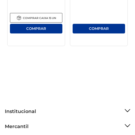
Outra grande vantagem desta vassoura é seu 
cabo, que foi desenvolvido levando em 
consideração o conforto do usuário. O formato 
COMPRAR
CAIXA
15
UN
ergonômico permite que a limpeza seja realizada 
sem esforço excessivo, minimizando o estresse 
nos músculos e articulações. Com a Vassoura 
Condor Clean Ultra V8, a tarefa de manter a casa 
limpa se torna muito mais agradável.

Versatilidade para todos os ambientes 

Seja na cozinha, sala, banheiro ou área externa, 
esta vassoura se adapta a diferentes ambientes 
sem perder a eficácia. Sua versatilidade faz com 
que a Vassoura Condor Clean Ultra V8 seja uma 
ferramenta indispensável para quem busca 
Institucional
praticidade e resultados de qualidade na rotina de 
Sobre o Mercantil
limpeza.
Mercantil
Grupo Cencosud