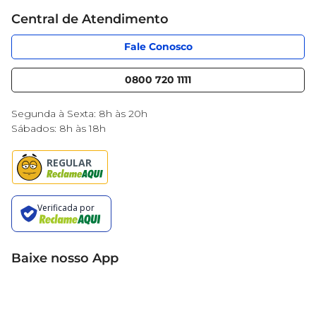
Cartão Mercantil
Trabalhe conosco
Central de Atendimento
Código de Ética
Sobre Privacidade
App Mercantil
Portal do fornecedor
Fale Conosco
Serviços
Nossas lojas
Blog Mercantil
0800 720 1111
Cencosud Media
Black Friday
Segunda à Sexta: 8h às 20h
Sábados: 8h às 18h
Baixe nosso App