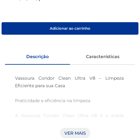
macarrão
café
Adicionar ao carrinho
Descrição
Características
Vassoura Condor Clean Ultra V8 – Limpeza 
Eficiente para sua Casa 

Praticidade e eficiência na limpeza 

A Vassoura Condor Clean Ultra V8 é a aliada 
perfeita para manter a sua casa sempre limpa e 
organizada. Com design inovador, esta vassoura 
VER MAIS
é ideal para lidar com diversos tipos de 