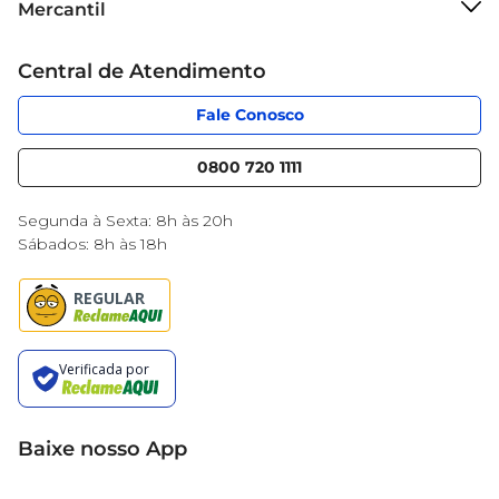
Mercantil
Grupo Cencosud
Cartão Mercantil
Trabalhe conosco
Central de Atendimento
Código de Ética
Sobre Privacidade
App Mercantil
Portal do fornecedor
Fale Conosco
Serviços
Nossas lojas
Blog Mercantil
0800 720 1111
Cencosud Media
Black Friday
Segunda à Sexta: 8h às 20h
Sábados: 8h às 18h
Baixe nosso App