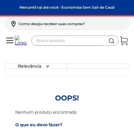
Mercantil vai até você • Economize Sem Sair de Casa!
Como deseja receber suas compras?
Buscar produto
Termos mais buscados
biscoito
Relevância
frango
arroz
papel higiênico
OOPS!
feijão
leite pó
Nenhum produto encontrado
leite condensado
O que eu devo fazer?
sabão pó