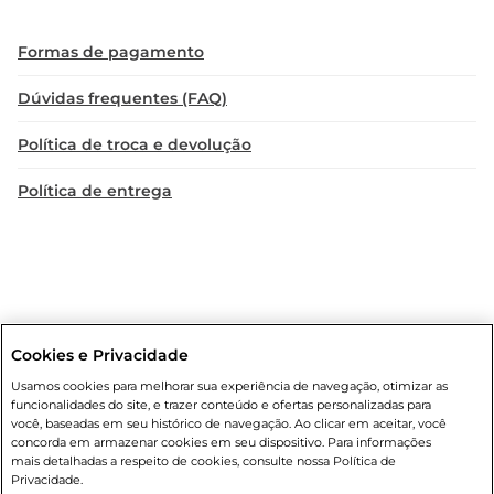
Formas de pagamento
Dúvidas frequentes (FAQ)
Política de troca e devolução
Política de entrega
Cookies e Privacidade
Condições gerais
: Em caso de divergência de valores, o valor válido
Usamos cookies para melhorar sua experiência de navegação, otimizar as
é o do carrinho de compras. Fotos ilustrativas. Compras sujeitas a
funcionalidades do site, e trazer conteúdo e ofertas personalizadas para
confirmação de estoque. Compras podem ser canceladas em caso
você, baseadas em seu histórico de navegação. Ao clicar em aceitar, você
de suspeita de fraude. A fim de garantir o acesso de um maior
concorda em armazenar cookies em seu dispositivo. Para informações
número de clientes as nossas promoções, a compra de produtos
mais detalhadas a respeito de cookies, consulte nossa Política de
com preços promocionais poderá ter sua quantidade limitada por
Privacidade.
cliente. Os preços, ofertas e condições são exclusivos para o e-