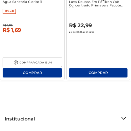
Água Sanitária Clorito 1l
Lava-Roupas Em Pó Tixan Ypê
Concentrado Primavera Pacote
1.6Kg
11%
off
R$
0
,
00
R$
22
,
99
R$
1
,
89
R$
1
,
69
2
x de
R$ 11,49
s/ juros
COMPRAR
CAIXA
12
UN
Institucional
Sobre o Mercantil