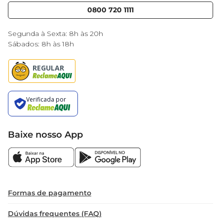
necessidades de uma alimentação mais 
Blog Mercantil
0800 720 1111
Cencosud Media
consciente.
Black Friday
Segunda à Sexta: 8h às 20h
Sábados: 8h às 18h
Baixe nosso App
Formas de pagamento
Dúvidas frequentes (FAQ)