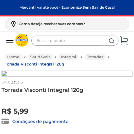
Mercantil vai até você • Economize Sem Sair de Casa!
Como deseja receber suas compras?
Buscar produto
Termos mais buscados
Saudáveis
Integral
Torradas
biscoito
Torrada Visconti Integral 120g
frango
arroz
:
235315
papel higiênico
Torrada Visconti Integral 120g
leite pó
R$
0
,
00
R$
5
,
99
feijão
leite condensado
Condições de pagamento
café