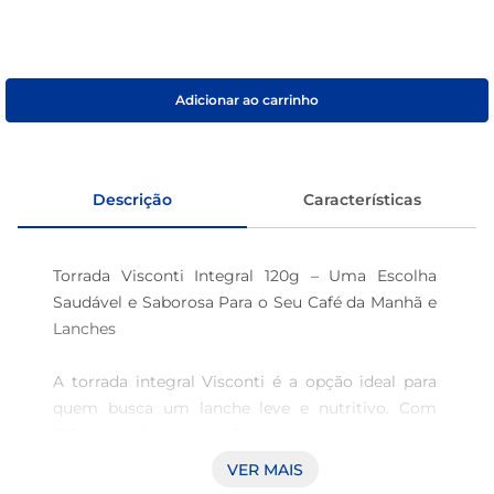
sabão pó
macarrão
Adicionar ao carrinho
Descrição
Características
Torrada Visconti Integral 120g – Uma Escolha 
Saudável e Saborosa Para o Seu Café da Manhã e 
Lanches

A torrada integral Visconti é a opção ideal para 
quem busca um lanche leve e nutritivo. Com 
120g de sabor e crocância, essas torradas são 
produzidas a partir de grãos integrais 
VER MAIS
selecionados, garantindo um produto de 