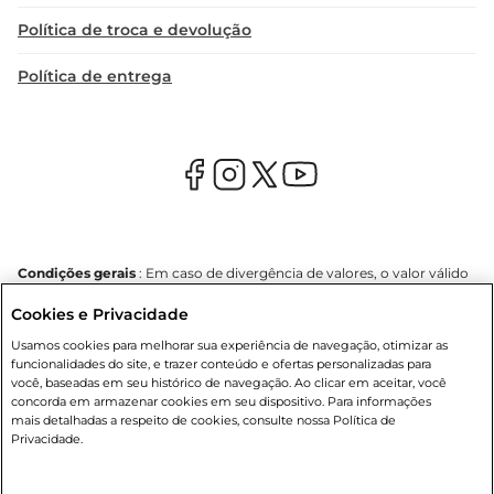
Política de troca e devolução
Política de entrega
Condições gerais
: Em caso de divergência de valores, o valor válido
é o do carrinho de compras. Fotos ilustrativas. Compras sujeitas a
Cookies e Privacidade
confirmação de estoque. Compras podem ser canceladas em caso
de suspeita de fraude. A fim de garantir o acesso de um maior
Usamos cookies para melhorar sua experiência de navegação, otimizar as
número de clientes as nossas promoções, a compra de produtos
funcionalidades do site, e trazer conteúdo e ofertas personalizadas para
com preços promocionais poderá ter sua quantidade limitada por
você, baseadas em seu histórico de navegação. Ao clicar em aceitar, você
cliente. Os preços, ofertas e condições são exclusivos para o e-
concorda em armazenar cookies em seu dispositivo. Para informações
commerce e válidos durante o dia de hoje, podendo sofrer alterações
mais detalhadas a respeito de cookies, consulte nossa Política de
sem prévia notificação. Proibida a venda de bebidas alcoólicas para
Privacidade.
menores de 18 anos, conforme Lei n.º 8069/90, art. 81, inciso II
(Estatuto da Criança e do Adolescente). Preços e condições
exclusivos para o
www.mercantilatacado.com.br
, podendo sofrer