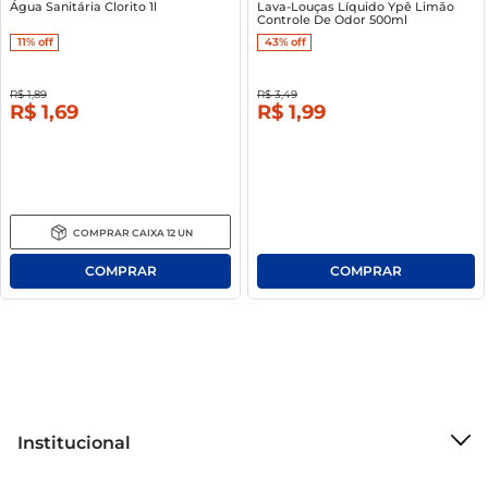
Água Sanitária Clorito 1l
Lava-Louças Líquido Ypê Limão
Controle De Odor 500ml
11%
off
43%
off
R$
1
,
89
R$
3
,
49
R$
1
,
69
R$
1
,
99
COMPRAR
CAIXA
12
UN
Institucional
Sobre o Mercantil