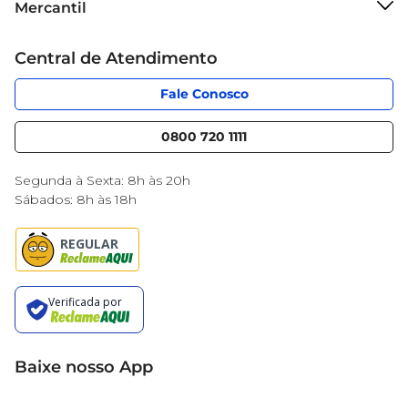
Mercantil
Grupo Cencosud
Cartão Mercantil
Trabalhe conosco
Central de Atendimento
Código de Ética
Sobre Privacidade
App Mercantil
Portal do fornecedor
Fale Conosco
Serviços
Nossas lojas
Blog Mercantil
0800 720 1111
Cencosud Media
Black Friday
Segunda à Sexta: 8h às 20h
Sábados: 8h às 18h
Baixe nosso App