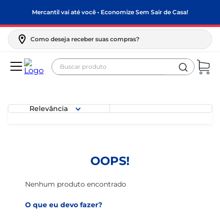
Mercantil vai até você • Economize Sem Sair de Casa!
Como deseja receber suas compras?
Buscar produto
Termos mais buscados
biscoito
Relevância
frango
arroz
papel higiênico
OOPS!
feijão
leite pó
Nenhum produto encontrado
leite condensado
O que eu devo fazer?
sabão pó