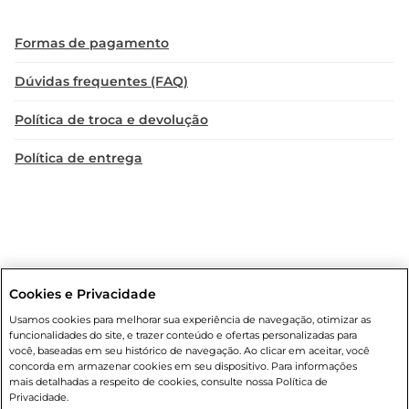
Formas de pagamento
Dúvidas frequentes (FAQ)
Política de troca e devolução
Política de entrega
Cookies e Privacidade
Condições gerais
: Em caso de divergência de valores, o valor válido
Usamos cookies para melhorar sua experiência de navegação, otimizar as
é o do carrinho de compras. Fotos ilustrativas. Compras sujeitas a
funcionalidades do site, e trazer conteúdo e ofertas personalizadas para
confirmação de estoque. Compras podem ser canceladas em caso
você, baseadas em seu histórico de navegação. Ao clicar em aceitar, você
de suspeita de fraude. A fim de garantir o acesso de um maior
concorda em armazenar cookies em seu dispositivo. Para informações
número de clientes as nossas promoções, a compra de produtos
mais detalhadas a respeito de cookies, consulte nossa Política de
com preços promocionais poderá ter sua quantidade limitada por
Privacidade.
cliente. Os preços, ofertas e condições são exclusivos para o e-