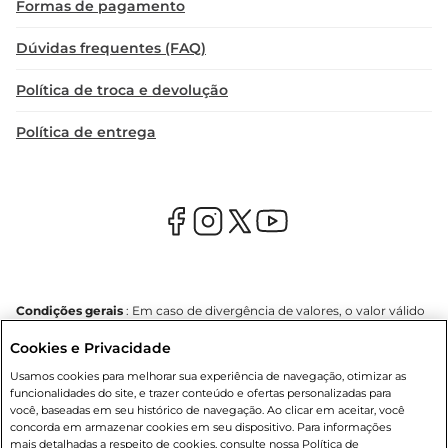
Formas de pagamento
Dúvidas frequentes (FAQ)
Política de troca e devolução
Política de entrega
Condições gerais
: Em caso de divergência de valores, o valor válido
é o do carrinho de compras. Fotos ilustrativas. Compras sujeitas a
Cookies e Privacidade
confirmação de estoque. Compras podem ser canceladas em caso
de suspeita de fraude. A fim de garantir o acesso de um maior
Usamos cookies para melhorar sua experiência de navegação, otimizar as
número de clientes as nossas promoções, a compra de produtos
funcionalidades do site, e trazer conteúdo e ofertas personalizadas para
com preços promocionais poderá ter sua quantidade limitada por
você, baseadas em seu histórico de navegação. Ao clicar em aceitar, você
cliente. Os preços, ofertas e condições são exclusivos para o e-
concorda em armazenar cookies em seu dispositivo. Para informações
commerce e válidos durante o dia de hoje, podendo sofrer alterações
mais detalhadas a respeito de cookies, consulte nossa Política de