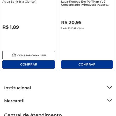
Água Sanitária Clorito 1l
Lava-Roupas Em Pó Tixan Ypê
Concentrado Primavera Pacote
1.6Kg
R$
0
,
00
R$
20
,
95
R$
0
,
00
R$
1
,
89
2
x de
R$ 10,47
s/ juros
COMPRAR
CAIXA
12
UN
Institucional
Sobre o Mercantil
Mercantil
Grupo Cencosud
Cartão Mercantil
Trabalhe conosco
Central de Atendimento