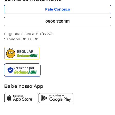
Código de Ética
Sobre Privacidade
App Mercantil
Portal do fornecedor
Fale Conosco
Serviços
Nossas lojas
Blog Mercantil
0800 720 1111
Cencosud Media
Black Friday
Segunda à Sexta: 8h às 20h
Sábados: 8h às 18h
Baixe nosso App