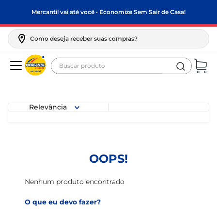
Mercantil vai até você • Economize Sem Sair de Casa!
Como deseja receber suas compras?
Buscar produto
Termos mais buscados
biscoito
Relevância
frango
arroz
papel higiênico
OOPS!
leite pó
feijão
Nenhum produto encontrado
leite condensado
O que eu devo fazer?
sabão pó