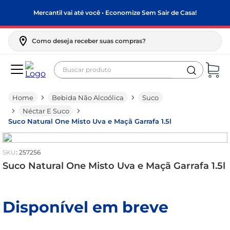
Mercantil vai até você • Economize Sem Sair de Casa!
Como deseja receber suas compras?
Buscar produto
Termos mais buscados
Bebida Não Alcoólica
Suco
biscoito
Néctar E Suco
frango
Suco Natural One Misto Uva e Maçã Garrafa 1.5l
arroz
:
257256
papel higiênico
Suco Natural One Misto Uva e Maçã Garrafa 1.5l
leite pó
feijão
Disponível em breve
leite condensado
café