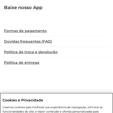
Baixe nosso App
Formas de pagamento
Dúvidas frequentes (FAQ)
Política de troca e devolução
Política de entrega
Cookies e Privacidade
Condições gerais
: Em caso de divergência de valores, o valor válido
Usamos cookies para melhorar sua experiência de navegação, otimizar as
é o do carrinho de compras. Fotos ilustrativas. Compras sujeitas a
funcionalidades do site, e trazer conteúdo e ofertas personalizadas para
confirmação de estoque. Compras podem ser canceladas em caso