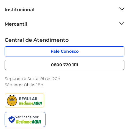
Institucional
Sobre o Mercantil
Mercantil
Grupo Cencosud
Cartão Mercantil
Trabalhe conosco
Central de Atendimento
Código de Ética
Sobre Privacidade
App Mercantil
Portal do fornecedor
Fale Conosco
Serviços
Nossas lojas
Blog Mercantil
0800 720 1111
Cencosud Media
Black Friday
Segunda à Sexta: 8h às 20h
Sábados: 8h às 18h