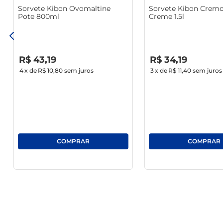
Sorvete Kibon Ovomaltine
Sorvete Kibon Cremo
Pote 800ml
Creme 1.5l
R$
0
,
00
R$
0
,
00
R$
43
,
19
R$
34
,
19
4
x de
R$ 10,80
sem juros
3
x de
R$ 11,40
sem juros