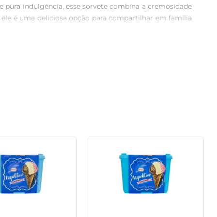
de pura indulgência, esse sorvete combina a cremosidade 
ele é uma deliciosa opção para compartilhar em família 
a, que derrete na boca. A sua formulação garante uma 
ção é um convite ao prazer, trazendo o sabor autêntico 
aças com frutas frescas, como acompanhamento de bolos 
estrela de festas e celebrações, como aniversários e 
ntação facilita o armazenamento no freezer, mantendo a 
e preparo, o que o torna uma solução rápida e saborosa 