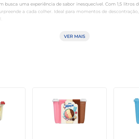
em busca uma experiência de sabor inesquecível. Com 1,5 litros 
preende a cada colher. Ideal para momentos de descontração, 


VER MAIS
os, o Sorvete Trio Moça apresenta uma textura suave e cremos
rescante e saborosa em todas as etapas de degustação. Cada por
tamente com várias opções de sobremesas. Seja servindo em t
um toque especial aos seus pratos. Além disso, pode ser a 
s os convidados.

rio Moça é ideal para ter sempre à mão em sua casa. Sua aprese
uto já vem pronto para o consumo, dispensando qualquer tipo d