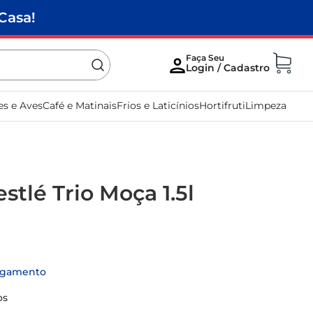
Casa!
es e Aves
Café e Matinais
Frios e Laticínios
Hortifruti
Limpeza
stlé Trio Moça 1.5l
agamento
os