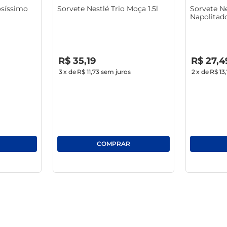
síssimo
Sorvete Nestlé Trio Moça 1.5l
Sorvete Ne
Napolitado
R$
0
,
00
R$
0
,
00
R$
35
,
19
R$
27
,
4
3
x de
R$ 11,73
sem juros
2
x de
R$ 13