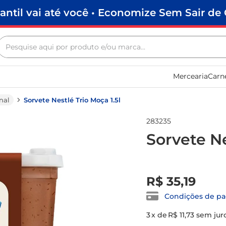
antil vai até você • Economize Sem Sair de 
Pesquise aqui por produto e/ou marca...
Termos mais buscados
Mercearia
Carn
biscoito
frango
nal
Sorvete Nestlé Trio Moça 1.5l
arroz
283235
papel higiênico
Sorvete Ne
leite pó
feijão
R$
0
,
00
R$
35
,
19
leite condensado
Condições de p
sabão pó
3
x de
R$ 11,73
sem jur
café