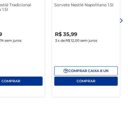
stlé Tradicional
Sorvete Nestlé Napolitano 1.5l
 1.5l
R$
0
,
00
9
R$
35
,
99
,74
sem juros
3
x de
R$ 12,00
sem juros
COMPRAR
CAIXA
8
UN