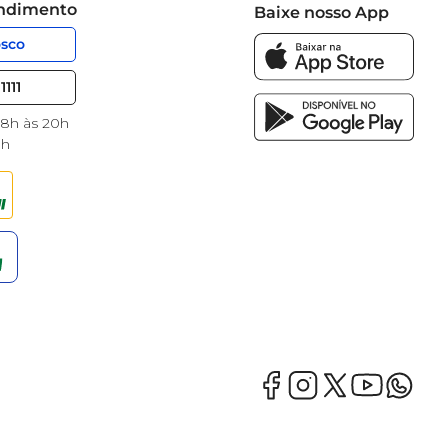
endimento
Baixe nosso App
osco
1111
 8h às 20h
8h