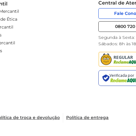
Central de At
til
Mercantil
Fale Con
de Ética
0800 720 
cantil
s
Segunda à Sexta:
rcantil
Sábados: 8h às 1
s
lítica de troca e devolução
Política de entrega