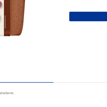
macarrão
aladares
