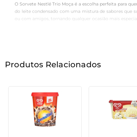
O Sorvete Nestlé Trio Moça é a escolha perfeita para qu
do leite condensado com uma mistura de sabores que sur
ou com amigos, tornando qualquer ocasião mais especial.
Textura e qualidade incomparáveis

Produzido com ingredientes cuidadosamente selecionad
consistência ideal, proporcionando uma experiência ref
que só a marca Nestlé pode oferecer.

Produtos Relacionados
Versatilidade e sugestões de uso

Esse sorvete é extremamente versátil e combina perfei
ou até mesmo em milkshakes, ele se destaca e agrega 
confraternizações, garantindo sorrisos e satisfação a todo
Praticidade e conveniência

Com embalagem prática de 1,5 litro, o Sorvete Nestlé T
qualidade e frescor por mais tempo. Além disso, o prod
para adoçar o dia a dia.