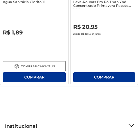
Água Sanitária Clorito 1l
Lava-Roupas Em Pó Tixan Ypê
Concentrado Primavera Pacote
1.6Kg
R$
0
,
00
R$
20
,
95
R$
0
,
00
R$
1
,
89
2
x de
R$ 10,47
s/ juros
COMPRAR
CAIXA
12
UN
Institucional
Sobre o Mercantil