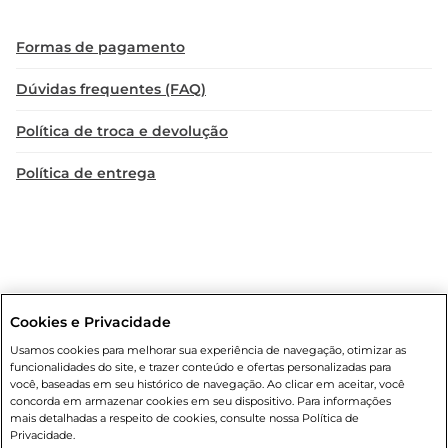
Formas de pagamento
Dúvidas frequentes (FAQ)
Política de troca e devolução
Política de entrega
Cookies e Privacidade
Condições gerais
: Em caso de divergência de valores, o valor válido
Usamos cookies para melhorar sua experiência de navegação, otimizar as
é o do carrinho de compras. Fotos ilustrativas. Compras sujeitas a
funcionalidades do site, e trazer conteúdo e ofertas personalizadas para
confirmação de estoque. Compras podem ser canceladas em caso
você, baseadas em seu histórico de navegação. Ao clicar em aceitar, você
de suspeita de fraude. A fim de garantir o acesso de um maior
concorda em armazenar cookies em seu dispositivo. Para informações
número de clientes as nossas promoções, a compra de produtos
mais detalhadas a respeito de cookies, consulte nossa Política de
com preços promocionais poderá ter sua quantidade limitada por
Privacidade.
cliente. Os preços, ofertas e condições são exclusivos para o e-