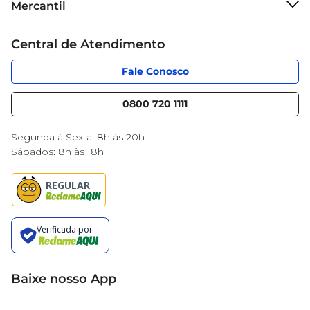
Mercantil
Grupo Cencosud
Cartão Mercantil
Trabalhe conosco
Central de Atendimento
Código de Ética
Sobre Privacidade
App Mercantil
Portal do fornecedor
Fale Conosco
Serviços
Nossas lojas
Blog Mercantil
0800 720 1111
Cencosud Media
Black Friday
Segunda à Sexta: 8h às 20h
Sábados: 8h às 18h
Baixe nosso App