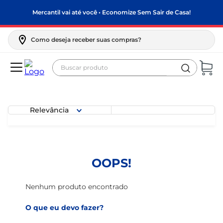
Mercantil vai até você • Economize Sem Sair de Casa!
Como deseja receber suas compras?
Buscar produto
Termos mais buscados
biscoito
Relevância
frango
arroz
papel higiênico
OOPS!
leite pó
feijão
Nenhum produto encontrado
leite condensado
O que eu devo fazer?
sabão pó