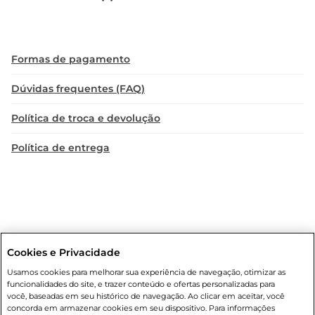
Formas de pagamento
Dúvidas frequentes (FAQ)
Política de troca e devolução
Política de entrega
Cookies e Privacidade
Condições gerais
: Em caso de divergência de valores, o valor válido
Usamos cookies para melhorar sua experiência de navegação, otimizar as
é o do carrinho de compras. Fotos ilustrativas. Compras sujeitas a
funcionalidades do site, e trazer conteúdo e ofertas personalizadas para
confirmação de estoque. Compras podem ser canceladas em caso
você, baseadas em seu histórico de navegação. Ao clicar em aceitar, você
de suspeita de fraude. A fim de garantir o acesso de um maior
concorda em armazenar cookies em seu dispositivo. Para informações
número de clientes as nossas promoções, a compra de produtos