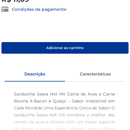
café
Condições de pagamento
macarrão
Adicionar ao carrinho
Descrição
Características
Sanduíche Seara Hot Hit Carne de Aves e Carne 
Bovina X-Bacon e Queijo – Sabor Irresistível em 
Cada Mordida Uma Experiência Única de Sabor O 
sanduíche Seara Hot Hit combina o melhor das 
carnes de aves e bovina com um toque especial 
de bacon e queijo prato, criando uma mistura 