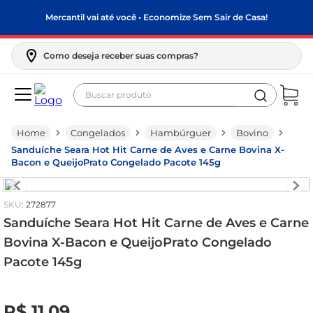
Mercantil vai até você • Economize Sem Sair de Casa!
Como deseja receber suas compras?
Buscar produto
Termos mais buscados
Congelados
Hambúrguer
Bovino
biscoito
Sanduíche Seara Hot Hit Carne de Aves e Carne Bovina X-
frango
Bacon e QueijoPrato Congelado Pacote 145g
arroz
:
272877
papel higiênico
Sanduíche Seara Hot Hit Carne de Aves e Carne
feijão
Bovina X-Bacon e QueijoPrato Congelado
leite pó
Pacote 145g
leite condensado
R$
0
,
00
sabão pó
R$
11
,
09