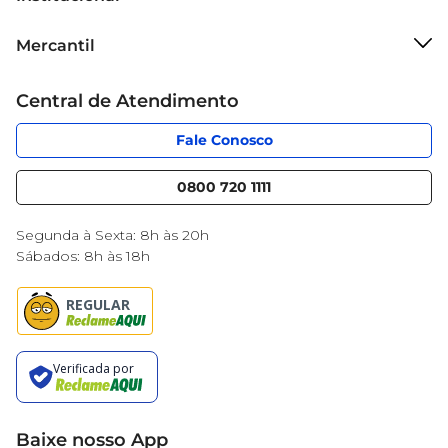
Sobre o Mercantil
Mercantil
Grupo Cencosud
Cartão Mercantil
Trabalhe conosco
Central de Atendimento
Código de Ética
Sobre Privacidade
App Mercantil
Portal do fornecedor
Fale Conosco
Serviços
Nossas lojas
Blog Mercantil
0800 720 1111
Cencosud Media
Black Friday
Segunda à Sexta: 8h às 20h
Sábados: 8h às 18h
Baixe nosso App