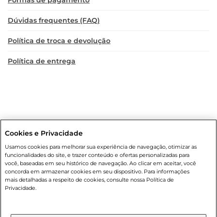
Formas de pagamento
saias, ideal para criar looks descontraídos e 
estilosos. É uma peça que se adapta 
Dúvidas frequentes (FAQ)
perfeitamente a diferentes ocasiões, seja para um 
dia de lazer na cidade ou para aproveitar um 
Política de troca e devolução
momento relaxante à beira-mar.

Política de entrega
O modelo está disponível nos tamanhos 39 e 40, 
atendendo a diversas necessidades e garantindo 
que você encontre o ajuste perfeito. Com a 
sandália Ipanema Feminina Oasis, você terá um 
complemento indispensável no seu guarda-
roupa, pronto para acompanhar você em todas 
Cookies e Privacidade
Condições gerais
: Em caso de divergência de valores, o valor válido
as aventuras do dia a dia.
Usamos cookies para melhorar sua experiência de navegação, otimizar as
é o do carrinho de compras. Fotos ilustrativas. Compras sujeitas a
funcionalidades do site, e trazer conteúdo e ofertas personalizadas para
confirmação de estoque. Compras podem ser canceladas em caso
você, baseadas em seu histórico de navegação. Ao clicar em aceitar, você
de suspeita de fraude. A fim de garantir o acesso de um maior
concorda em armazenar cookies em seu dispositivo. Para informações
número de clientes as nossas promoções, a compra de produtos
mais detalhadas a respeito de cookies, consulte nossa Política de
com preços promocionais poderá ter sua quantidade limitada por
Privacidade.
cliente. Os preços, ofertas e condições são exclusivos para o e-
commerce e válidos durante o dia de hoje, podendo sofrer alterações
sem prévia notificação. Proibida a venda de bebidas alcoólicas para
menores de 18 anos, conforme Lei n.º 8069/90, art. 81, inciso II