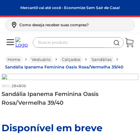
Mercantil vai até você • Economize Sem Sair de Casa!
Como deseja receber suas compras?
Buscar produto
Termos mais buscados
Vestuário
Calçados
Sandálias
biscoito
Sandália Ipanema Feminina Oasis Rosa/Vermelha 39/40
frango
arroz
:
284806
papel higiênico
Sandália Ipanema Feminina Oasis
Rosa/Vermelha 39/40
feijão
leite pó
Disponível em breve
leite condensado
sabão pó