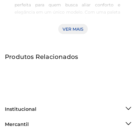
perfeita para quem busca aliar conforto e 
elegância em um único modelo. Com uma paleta 
de cores vibrantes que mescla o rosa e o 
vermelho, essa peça agrega um charme especial 
VER MAIS
a qualquer look, tornando-se ideal para os dias 
ensolarados e passeios ao ar livre.

Produtos Relacionados
Design Atraente e Funcional 

O modelo Oasis apresenta um design moderno e 
sofisticado, com tiras que se ajustam 
delicadamente aos pés, proporcionando uma 
sensação de segurança durante o uso. A sua 
palmilha oferece um suporte confortável, ideal 
para longos períodos de uso, permitindo que 
Institucional
você aproveite cada momento com muito estilo. 
Sobre o Mercantil
A combinação de cores é perfeita para quem 
Mercantil
Grupo Cencosud
deseja adicionar um toque alegre e divertido ao 
Cartão Mercantil