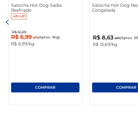
Salsicha Hot Dog Sadia
Salsicha Hot Dog Re
Resfriado
Congelada
43%
off
R$
12
,
29
R$
0
,
00
R$
6
,
99
R$
8
,
63
un
(Aprox. 1Kg)
un
(Aprox. 5
R$
6
,
99
/kg
R$
15
,
69
/kg