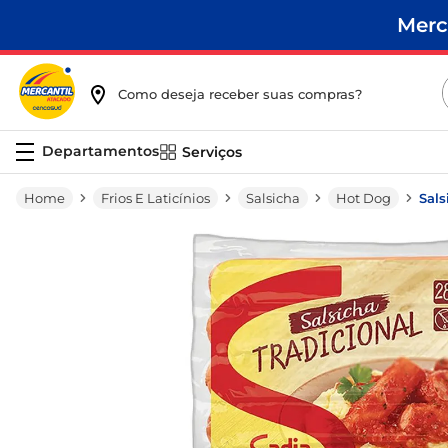
Merc
Como deseja receber suas compras?
Serviços
Frios E Laticínios
Salsicha
Hot Dog
Sals