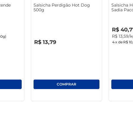
zende
Salsicha Perdigão Hot Dog
Salsicha 
500g
Sadia Pac
R$
0
,
00
R$
40
,
7
R$
13
,
59
/
50g)
R$
0
,
00
R$
13
,
79
4
x de
R$ 10