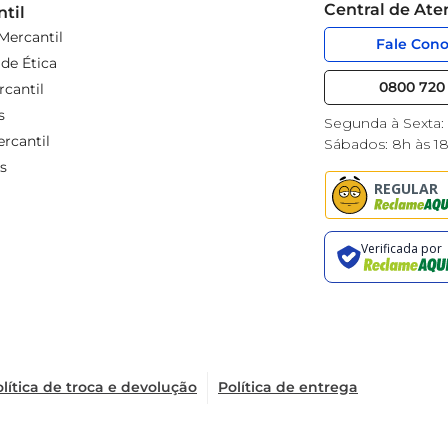
Central de At
til
Mercantil
Fale Con
de Ética
0800 720 
cantil
s
Segunda à Sexta:
rcantil
Sábados: 8h às 1
s
lítica de troca e devolução
Política de entrega