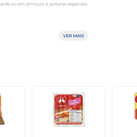
tarde ou em almoços e jantares especiais. 

adia traz a qualidade que você espera de uma marca renomada
omento de prazer, permitindo que você saboreie o que há de mel
VER MAIS
da em diversas receitas, como hot dogs, saladas, pizzas, ou at
asta cozinhá-la ou grelhá-la rapidamente, e pronto! Uma refeição
nda-se armazená-la em refrigerador, respeitando as normas de v
tilizado em suas receitas.