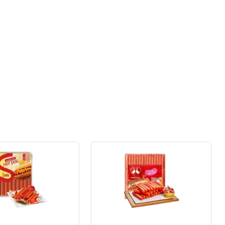
 no Brasil. Seu sabor característico, combinado a uma 
hor na culinária.

é acompanhando pratos mais elaborados. Adapte-a às suas 
 saborosa e prática, que vai agradar a todos.

alidade adequadas. Isso assegura que você tenha sempre 