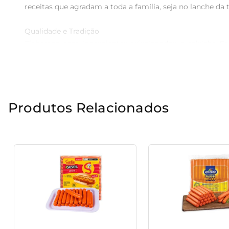
receitas que agradam a toda a família, seja no lanche da 
Qualidade e Tradição 

Elaborada com ingredientes selecionados, a salsicha S
textura suculenta, transforma qualquer refeição em um m
Versatilidade na Cozinha 

A salsicha Sadia é bastante versátil e pode ser utiliza
Produtos Relacionados
preferências e crie pratos que deixem todos encantados. B
Recomendações de Armazenamento 

Para garantir a frescura e o sabor da salsicha, recome
um produto de qualidade ao seu dispor, pronto para ser u