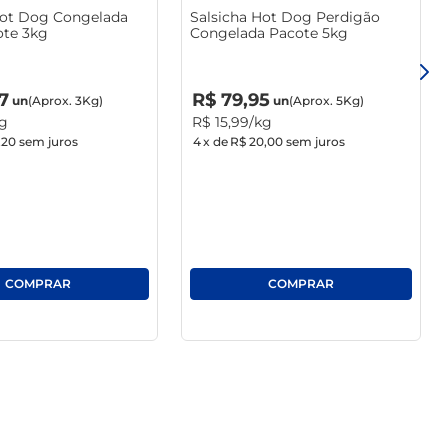
Hot Dog Congelada
Salsicha Hot Dog Perdigão
ote 3kg
Congelada Pacote 5kg
R$
0
,
00
7
R$
79
,
95
un
(Aprox. 3Kg)
un
(Aprox. 5Kg)
kg
R$
15
,
99
/kg
,20
sem juros
4
x de
R$ 20,00
sem juros