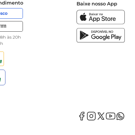
endimento
Baixe nosso App
osco
1111
 8h às 20h
8h