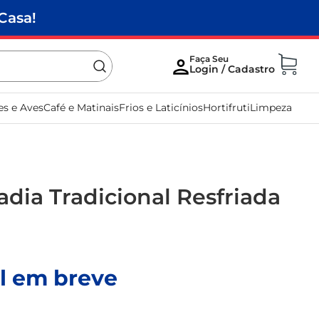
Casa!
es e Aves
Café e Matinais
Frios e Laticínios
Hortifruti
Limpeza
adia Tradicional Resfriada
l em breve