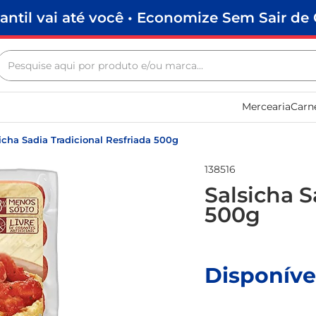
antil vai até você • Economize Sem Sair de 
Pesquise aqui por produto e/ou marca...
Termos mais buscados
Mercearia
Carn
biscoito
frango
icha Sadia Tradicional Resfriada 500g
arroz
138516
papel higiênico
Salsicha S
500g
feijão
leite pó
leite condensado
Disponíve
sabão pó
macarrão